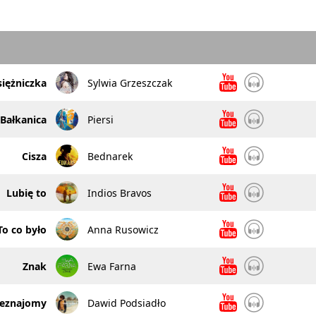
siężniczka
Sylwia Grzeszczak
Bałkanica
Piersi
Cisza
Bednarek
Lubię to
Indios Bravos
To co było
Anna Rusowicz
Znak
Ewa Farna
ieznajomy
Dawid Podsiadło