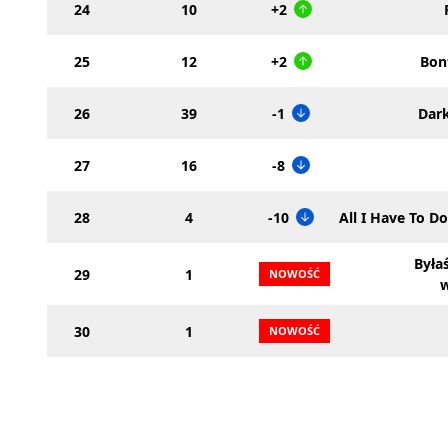
24
10
+2
25
12
+2
Bon
26
39
-1
Dark
27
16
-8
28
4
-10
All I Have To D
Była
29
1
30
1