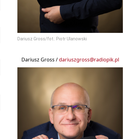
Dariusz Gross/fot.: Piotr Ulanowski
Dariusz Gross /
dariuszgross@radiopik.pl