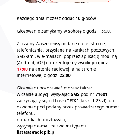
Każdego dnia możesz oddać
10
głosów.
Głosowanie zamykamy w sobotę o godz. 15:00.
Zliczamy Wasze głosy oddane na tej stronie,
telefonicznie, przysłane na kartkach pocztowych,
SMS-ami, w e-mailach, poprzez aplikację mobilną
(Android, iOS) i prezentujemy wyniki po godz.
17:00
na antenie radiowej, a na stronie
internetowej o godz.
22:00
.
Głosować i pozdrawiać możesz także:
w czasie audycji wysyłając
SMS
pod nr
71601
zaczynający się od hasła
"PIK"
(koszt 1,23 zł) lub
dzwoniąc pod podany przez prowadzącego numer
telefonu,
na kartkach pocztowych,
wysyłając e-mail ze swoimi typami
lista(at)radiopik.pl