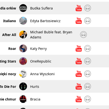
 dla orłów
Budka Suflera
Italiano
Edyta Bartosiewicz
Michael Buble feat. Bryan
After All
Adams
Roar
Katy Perry
ing Stars
OneRepublic
ięki nocy
Anna Wyszkoni
o Die For
Hurts
onie chmur
Bracia