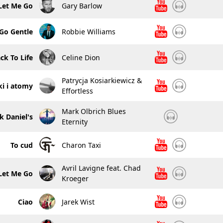
Let Me Go
Gary Barlow
Go Gentle
Robbie Williams
ck To Life
Celine Dion
Patrycja Kosiarkiewicz &
ki i atomy
Effortless
Mark Olbrich Blues
k Daniel's
Eternity
To cud
Charon Taxi
Avril Lavigne feat. Chad
Let Me Go
Kroeger
Ciao
Jarek Wist