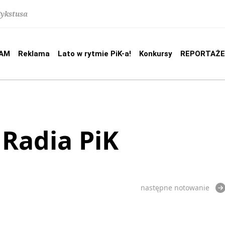
Sykstusa
AM
Reklama
Lato w rytmie PiK-a!
Konkursy
REPORTAŻE
 Radia PiK
następne notowanie