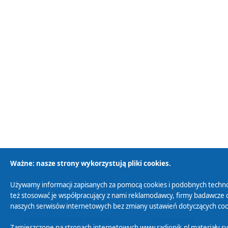
Ważne: nasze strony wykorzystują pliki cookies.
Używamy informacji zapisanych za pomocą cookies i podobnych techno
Polityka Prywatności
Zasady korzystania z
też stosować je współpracujący z nami reklamodawcy, firmy badawcze o
naszych serwisów internetowych bez zmiany ustawień dotyczących cook
Polityka ochrony danych
Abonament
Zamieszczone na stronach internetowych www.radiopik.pl materiały 