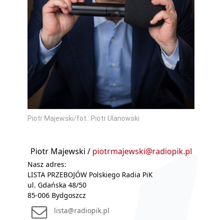
Piotr Majewski/fot.: Piotr Ulanowski
Piotr Majewski /
piotrmajewski@radiopik.pl
Nasz adres:
LISTA PRZEBOJÓW Polskiego Radia PiK
ul. Gdańska 48/50
85-006 Bydgoszcz
lista@radiopik.pl