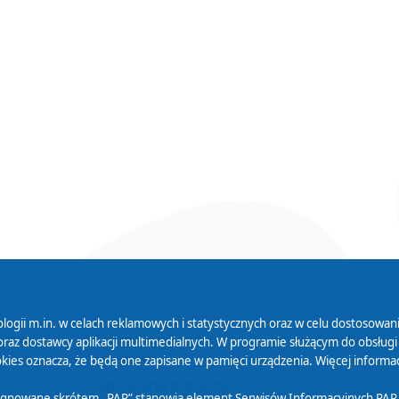
logii m.in. w celach reklamowych i statystycznych oraz w celu dostosow
 Serwisu
Organizacje Pożytku
Cyfryzacja D
raz dostawcy aplikacji multimedialnych. W programie służącym do obsługi
Publicznego
ies oznacza, że będą one zapisane w pamięci urządzenia. Więcej informac
Zamówienia publiczne
sygnowane skrótem „PAP” stanowią element Serwisów Informacyjnych PAP,