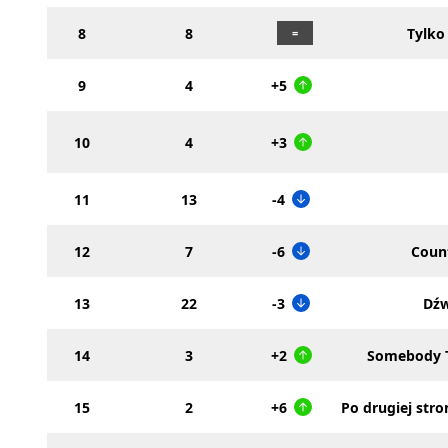
8
8
Tylko
9
4
+5
10
4
+3
11
13
-4
12
7
-6
Count
13
22
-3
Dźw
14
3
+2
Somebody T
15
2
+6
Po drugiej str