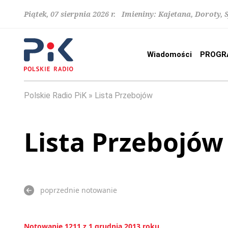
Piątek, 07 sierpnia 2026 r. Imieniny: Kajetana, Doroty, 
Wiadomości
PROGR
Polskie Radio PiK
Lista Przebojów
Lista Przebojów
poprzednie notowanie
Notowanie 1211 z 1 grudnia 2013 roku.