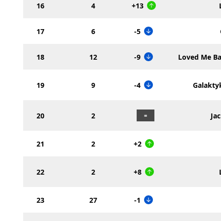
16
4
+13
17
6
-5
18
12
-9
Loved Me Ba
19
9
-4
Galakty
20
2
Jac
21
2
+2
22
2
+8
23
27
-1