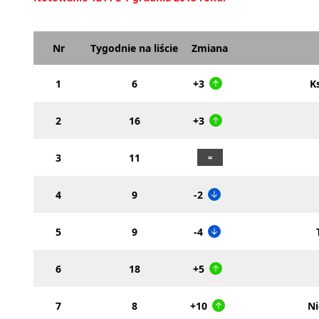
Nr
Tygodnie na liście
Zmiana
1
6
+3
K
2
16
+3
3
11
4
9
-2
5
9
-4
6
18
+5
7
8
+10
N