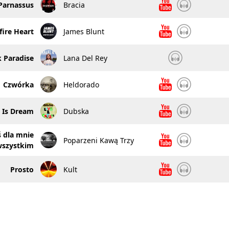
Parnassus
Bracia
fire Heart
James Blunt
 Paradise
Lana Del Rey
Czwórka
Heldorado
o Is Dream
Dubska
ś dla mnie
Poparzeni Kawą Trzy
wszystkim
Prosto
Kult