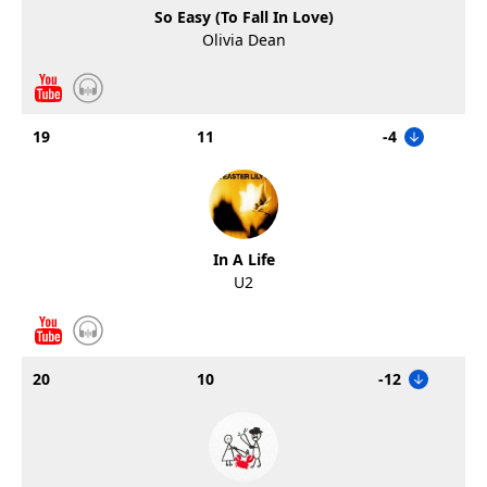
So Easy (To Fall In Love)
Olivia Dean
19
11
-4
In A Life
U2
20
10
-12