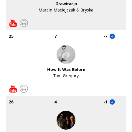
Grawitacja
Marcin Maciejczak & Bryska
25
7
-7
How It Was Before
Tom Gregory
26
4
-1