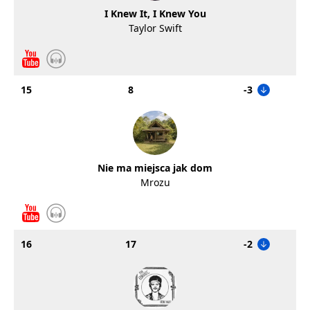
I Knew It, I Knew You
Taylor Swift
15
8
-3
Nie ma miejsca jak dom
Mrozu
16
17
-2