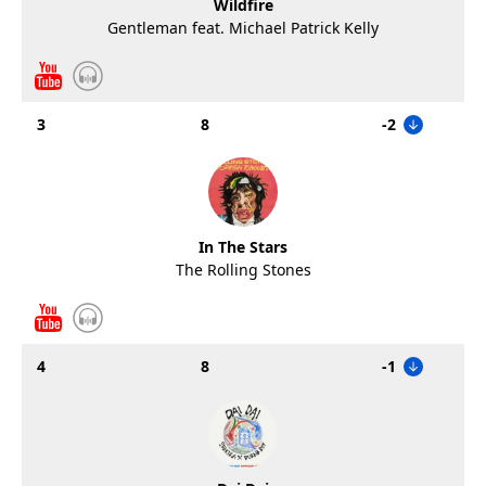
Wildfire
Gentleman feat. Michael Patrick Kelly
3
8
-2
In The Stars
The Rolling Stones
4
8
-1