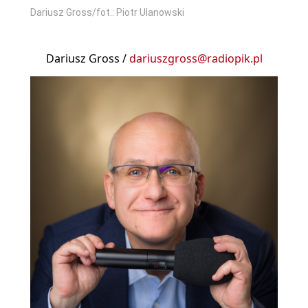
Dariusz Gross/fot.: Piotr Ulanowski
Dariusz Gross /
dariuszgross@radiopik.pl