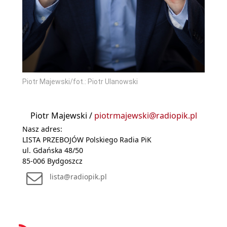
Piotr Majewski/fot.: Piotr Ulanowski
Piotr Majewski /
piotrmajewski@radiopik.pl
Nasz adres:
LISTA PRZEBOJÓW Polskiego Radia PiK
ul. Gdańska 48/50
85-006 Bydgoszcz
lista@radiopik.pl