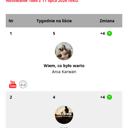
Notowanie 1869 z 11 lipca 2026 roku.
Nr
Tygodnie na liście
Zmiana
1
5
+4
Wiem, co było warto
Ania Karwan
2
4
+4