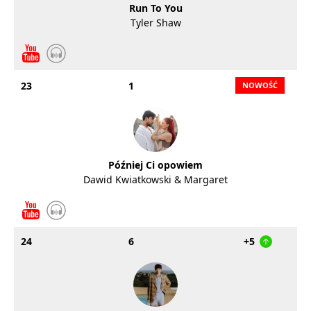
Run To You
Tyler Shaw
23
1
Później Ci opowiem
Dawid Kwiatkowski & Margaret
24
6
+5