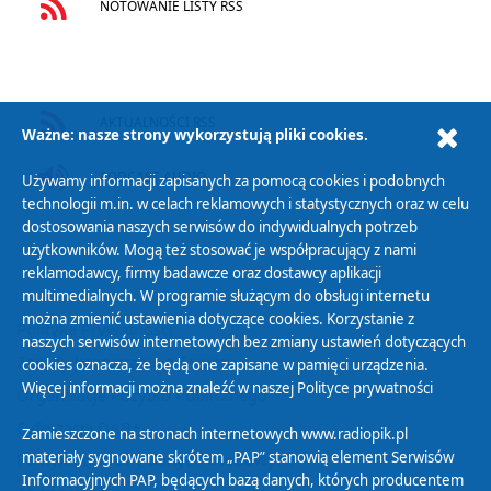
NOTOWANIE LISTY RSS
AKTUALNOŚCI RSS
Ważne: nasze strony wykorzystują pliki cookies.
PODCAST AUDIO
Używamy informacji zapisanych za pomocą cookies i podobnych
technologii m.in. w celach reklamowych i statystycznych oraz w celu
dostosowania naszych serwisów do indywidualnych potrzeb
użytkowników. Mogą też stosować je współpracujący z nami
reklamodawcy, firmy badawcze oraz dostawcy aplikacji
multimedialnych. W programie służącym do obsługi internetu
można zmienić ustawienia dotyczące cookies. Korzystanie z
Polityka Prywatności
naszych serwisów internetowych bez zmiany ustawień dotyczących
Zasady korzystania z Serwisu
cookies oznacza, że będą one zapisane w pamięci urządzenia.
Więcej informacji można znaleźć w naszej
Polityce prywatności
Organizacje Pożytku Publicznego
Cyfryzacja DAB+
Zamieszczone na stronach internetowych www.radiopik.pl
materiały sygnowane skrótem „PAP” stanowią element Serwisów
Polityka ochrony danych osobowych
Informacyjnych PAP, będących bazą danych, których producentem