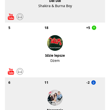
Dai Dai
Shakira & Burna Boy
5
18
+5
Idzie lepsze
Dżem
6
11
-2