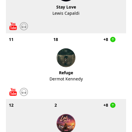
Stay Love
Lewis Capaldi
11
18
+8
Refuge
Dermot Kennedy
12
2
+8