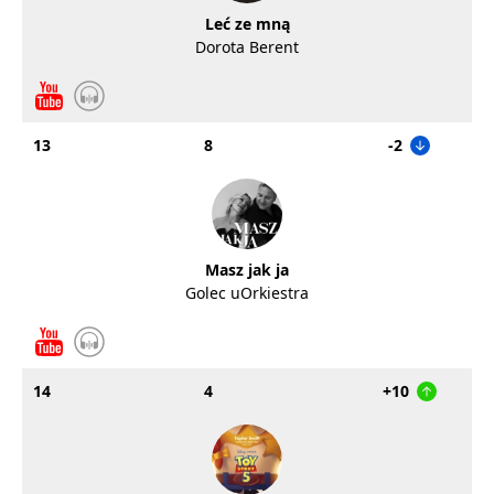
Leć ze mną
Dorota Berent
13
8
-2
Masz jak ja
Golec uOrkiestra
14
4
+10