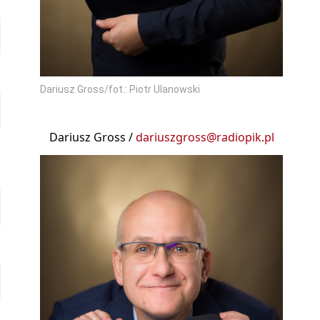
Dariusz Gross/fot.: Piotr Ulanowski
Dariusz Gross /
dariuszgross@radiopik.pl