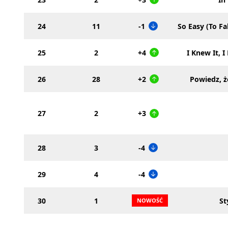
24
11
-1
So Easy (To Fal
25
2
+4
I Knew It, 
26
28
+2
Powiedz, ż
27
2
+3
28
3
-4
29
4
-4
30
1
St