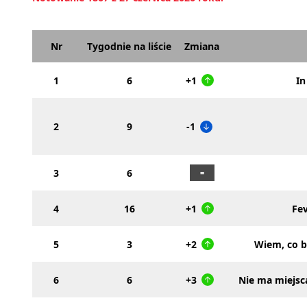
Nr
Tygodnie na liście
Zmiana
1
6
+1
In
2
9
-1
3
6
4
16
+1
Fe
5
3
+2
Wiem, co b
6
6
+3
Nie ma miejsc