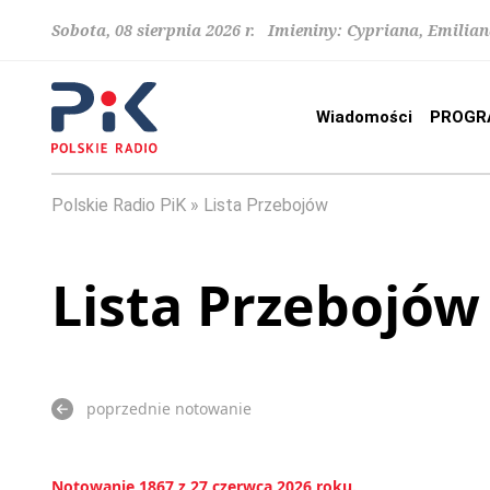
Sobota, 08 sierpnia 2026 r. Imieniny: Cypriana, Emilia
Wiadomości
PROGR
Polskie Radio PiK
Lista Przebojów
Lista Przebojów
poprzednie notowanie
Notowanie 1867 z 27 czerwca 2026 roku.