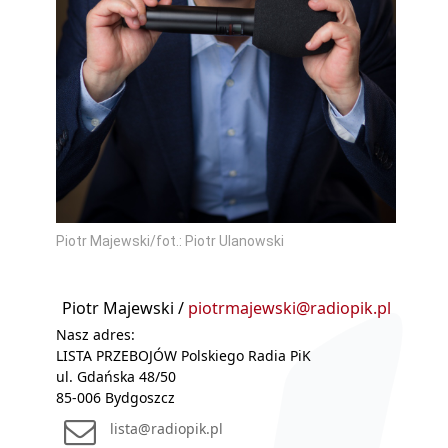
Piotr Majewski/fot.: Piotr Ulanowski
Piotr Majewski /
piotrmajewski@radiopik.pl
Nasz adres:
LISTA PRZEBOJÓW Polskiego Radia PiK
ul. Gdańska 48/50
85-006 Bydgoszcz
lista@radiopik.pl