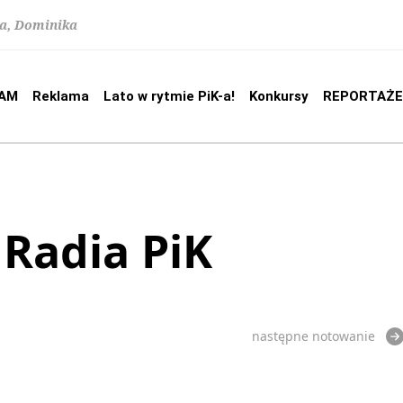
na, Dominika
AM
Reklama
Lato w rytmie PiK-a!
Konkursy
REPORTAŻE
 Radia PiK
następne notowanie