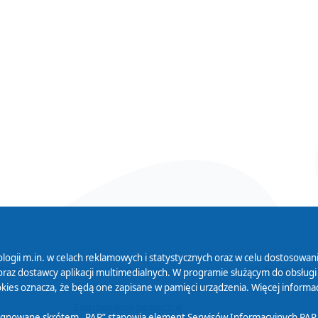
logii m.in. w celach reklamowych i statystycznych oraz w celu dostosow
 Serwisu
Organizacje Pożytku
Cyfryzacja D
raz dostawcy aplikacji multimedialnych. W programie służącym do obsługi
Publicznego
ies oznacza, że będą one zapisane w pamięci urządzenia. Więcej informac
Zamówienia publiczne
sygnowane skrótem „PAP” stanowią element Serwisów Informacyjnych PAP,