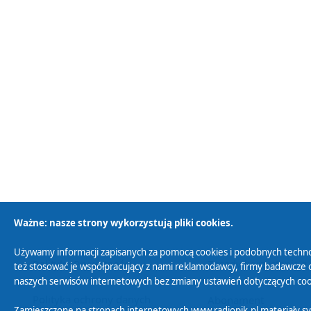
Ważne: nasze strony wykorzystują pliki cookies.
Używamy informacji zapisanych za pomocą cookies i podobnych techno
Polityka Prywatności
Zasady korzystania z
też stosować je współpracujący z nami reklamodawcy, firmy badawcze o
naszych serwisów internetowych bez zmiany ustawień dotyczących cook
Polityka ochrony danych
Abonament
Zamieszczone na stronach internetowych www.radiopik.pl materiały 