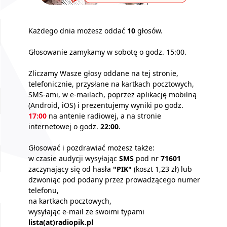
Każdego dnia możesz oddać
10
głosów.
Głosowanie zamykamy w sobotę o godz. 15:00.
Zliczamy Wasze głosy oddane na tej stronie,
telefonicznie, przysłane na kartkach pocztowych,
SMS-ami, w e-mailach, poprzez aplikację mobilną
(Android, iOS) i prezentujemy wyniki po godz.
17:00
na antenie radiowej, a na stronie
internetowej o godz.
22:00
.
Głosować i pozdrawiać możesz także:
w czasie audycji wysyłając
SMS
pod nr
71601
zaczynający się od hasła
"PIK"
(koszt 1,23 zł) lub
dzwoniąc pod podany przez prowadzącego numer
telefonu,
na kartkach pocztowych,
wysyłając e-mail ze swoimi typami
lista(at)radiopik.pl