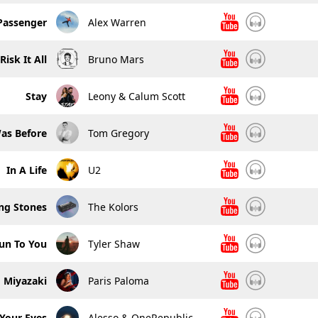
Passenger
Alex Warren
Risk It All
Bruno Mars
Stay
Leony & Calum Scott
as Before
Tom Gregory
In A Life
U2
ing Stones
The Kolors
un To You
Tyler Shaw
Miyazaki
Paris Paloma
 Your Eyes
Alesso & OneRepublic