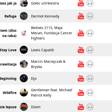
asz jak ja
Golec uOrkiestra
Refuge
Dermot Kennedy
Bedoes 2115, Maja
stem (diss
Mecan, Fundacja Cancer
na raka)
Fighters
Stay Love
Lewis Capaldi
Marcin Maciejczak &
Grawitacja
Bryska
Beginning
Djo
Gentleman feat. Michael
Wildfire
Patrick Kelly
zie lepsze
Dżem