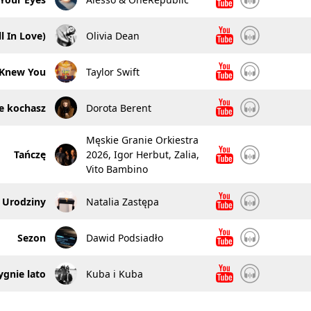
l In Love)
Olivia Dean
I Knew You
Taylor Swift
e kochasz
Dorota Berent
Męskie Granie Orkiestra
Tańczę
2026, Igor Herbut, Zalia,
Vito Bambino
Urodziny
Natalia Zastępa
Sezon
Dawid Podsiadło
ygnie lato
Kuba i Kuba