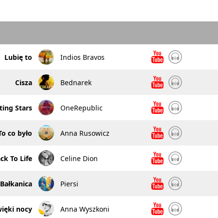
Lubię to
Indios Bravos
Cisza
Bednarek
ing Stars
OneRepublic
To co było
Anna Rusowicz
ck To Life
Celine Dion
Bałkanica
Piersi
ięki nocy
Anna Wyszkoni