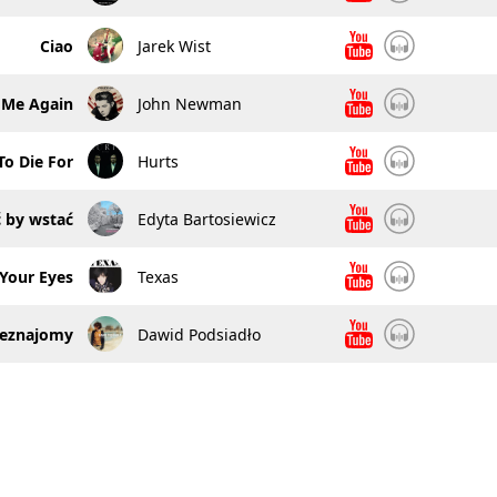
Ciao
Jarek Wist
 Me Again
John Newman
o Die For
Hurts
 by wstać
Edyta Bartosiewicz
 Your Eyes
Texas
ieznajomy
Dawid Podsiadło