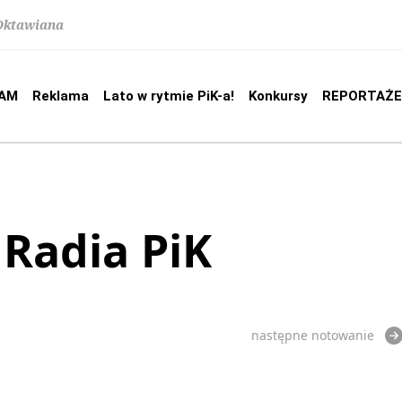
 Oktawiana
AM
Reklama
Lato w rytmie PiK-a!
Konkursy
REPORTAŻE
 Radia PiK
następne notowanie