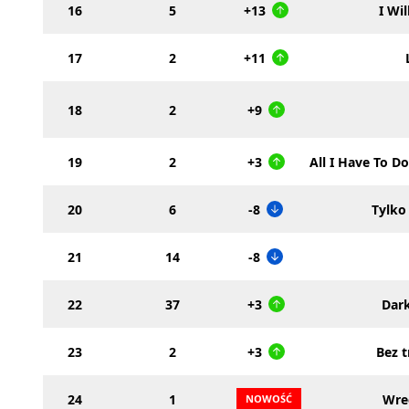
16
5
+13
I Wil
17
2
+11
18
2
+9
19
2
+3
All I Have To D
20
6
-8
Tylko
21
14
-8
22
37
+3
Dark
23
2
+3
Bez 
24
1
Wre