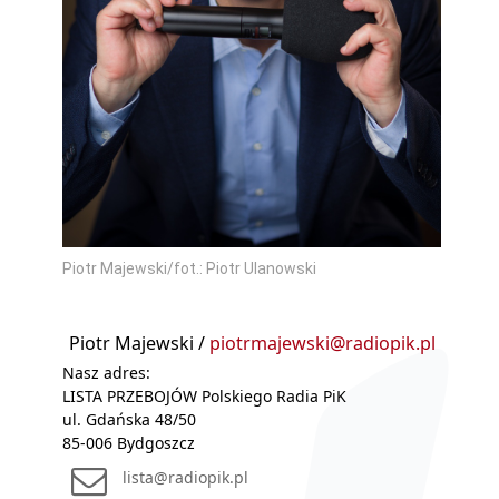
Piotr Majewski/fot.: Piotr Ulanowski
Piotr Majewski /
piotrmajewski@radiopik.pl
Nasz adres:
LISTA PRZEBOJÓW Polskiego Radia PiK
ul. Gdańska 48/50
85-006 Bydgoszcz
lista@radiopik.pl