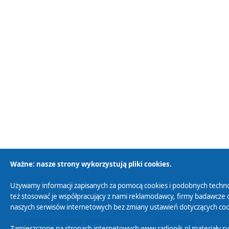
Ważne: nasze strony wykorzystują pliki cookies.
Używamy informacji zapisanych za pomocą cookies i podobnych techno
Polityka Prywatności
Zasady korzystania z
też stosować je współpracujący z nami reklamodawcy, firmy badawcze o
naszych serwisów internetowych bez zmiany ustawień dotyczących cook
Polityka ochrony danych
Abonament
Zamieszczone na stronach internetowych www.radiopik.pl materiały 