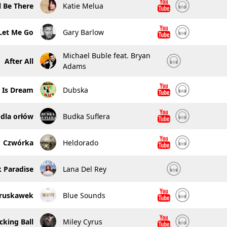
l Be There
Katie Melua
Let Me Go
Gary Barlow
Michael Buble feat. Bryan
After All
Adams
o Is Dream
Dubska
 dla orłów
Budka Suflera
Czwórka
Heldorado
 Paradise
Lana Del Rey
truskawek
Blue Sounds
cking Ball
Miley Cyrus