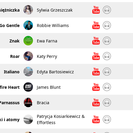
siężniczka
Sylwia Grzeszczak
Go Gentle
Robbie Williams
Znak
Ewa Farna
Roar
Katy Perry
Italiano
Edyta Bartosiewicz
fire Heart
James Blunt
Parnassus
Bracia
Patrycja Kosiarkiewicz &
ki i atomy
Effortless