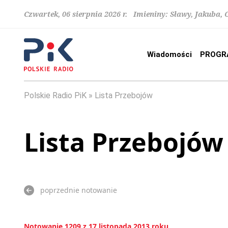
Czwartek, 06 sierpnia 2026 r. Imieniny: Sławy, Jakuba,
Wiadomości
PROGR
Polskie Radio PiK
Lista Przebojów
Lista Przebojów
poprzednie notowanie
Notowanie 1209 z 17 listopada 2013 roku.