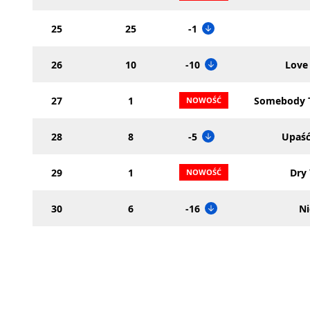
25
25
-1
26
10
-10
Love
27
1
Somebody T
28
8
-5
Upaść
29
1
Dry
30
6
-16
N