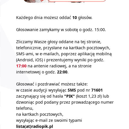
Każdego dnia możesz oddać
10
głosów.
Głosowanie zamykamy w sobotę o godz. 15:00.
Zliczamy Wasze głosy oddane na tej stronie,
telefonicznie, przysłane na kartkach pocztowych,
SMS-ami, w e-mailach, poprzez aplikację mobilną
(Android, iOS) i prezentujemy wyniki po godz.
17:00
na antenie radiowej, a na stronie
internetowej o godz.
22:00
.
Głosować i pozdrawiać możesz także:
w czasie audycji wysyłając
SMS
pod nr
71601
zaczynający się od hasła
"PIK"
(koszt 1,23 zł) lub
dzwoniąc pod podany przez prowadzącego numer
telefonu,
na kartkach pocztowych,
wysyłając e-mail ze swoimi typami
lista(at)radiopik.pl