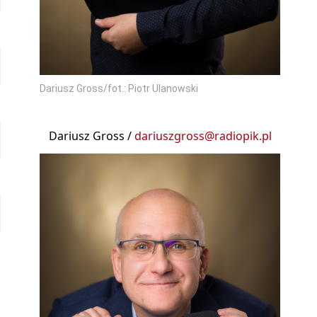
Dariusz Gross/fot.: Piotr Ulanowski
Dariusz Gross /
dariuszgross@radiopik.pl