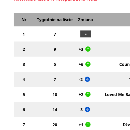
Nr
Tygodnie na liście
Zmiana
1
7
2
9
+3
3
5
+6
Count
4
7
-2
5
10
+2
Loved Me Ba
6
14
-3
7
20
+1
Dźw