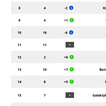
8
4
-2
K
9
4
+1
10
16
-6
11
11
12
2
+6
13
10
+7
Bon
14
8
+5
15
7
Galakty