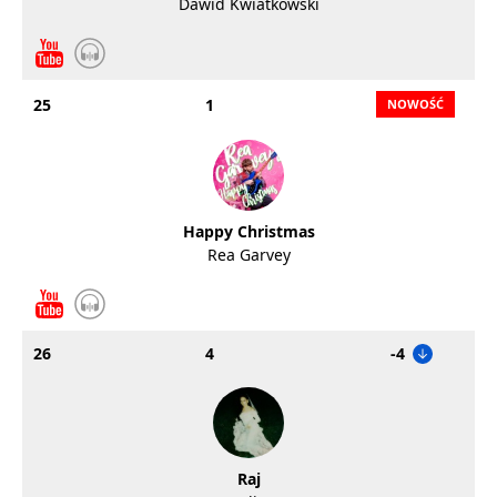
Dawid Kwiatkowski
25
1
Happy Christmas
Rea Garvey
26
4
-4
Raj