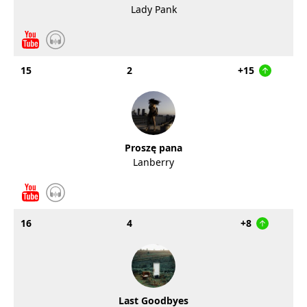
Lady Pank
15
2
+15
Proszę pana
Lanberry
16
4
+8
Last Goodbyes