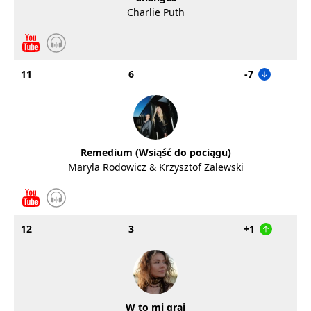
Charlie Puth
11
6
-7
Remedium (Wsiąść do pociągu)
Maryla Rodowicz & Krzysztof Zalewski
12
3
+1
W to mi graj