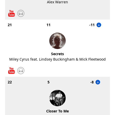
Alex Warren
21
11
-11
Secrets
Miley Cyrus feat. Lindsey Buckingham & Mick Fleetwood
22
5
-8
Closer To Me