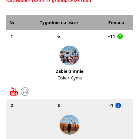
Notowanie 1839 z 13 grudnia 2025 roku.
Nr
Tygodnie na liście
Zmiana
1
6
+11
Zabierz mnie
Oskar Cyms
2
8
-1