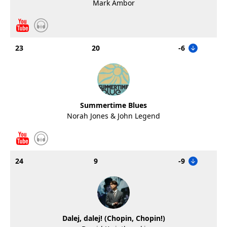
Mark Ambor
23
20
-6
Summertime Blues
Norah Jones & John Legend
24
9
-9
Dalej, dalej! (Chopin, Chopin!)