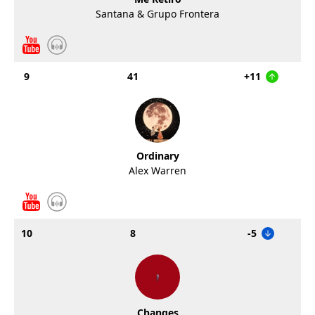
Santana & Grupo Frontera
9
41
+11
Ordinary
Alex Warren
10
8
-5
Changes