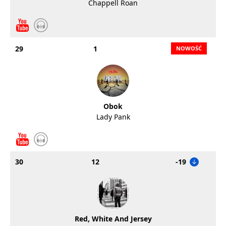
Chappell Roan
29
1
Obok
Lady Pank
30
12
-19
Red, White And Jersey