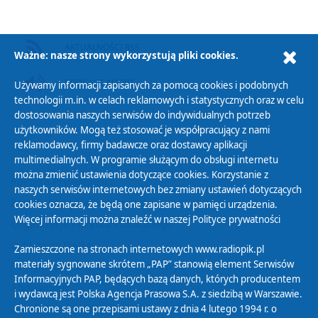
AKTUALNOŚCI RSS
Ważne: nasze strony wykorzystują pliki cookies.
PODCAST AUDIO
Używamy informacji zapisanych za pomocą cookies i podobnych
technologii m.in. w celach reklamowych i statystycznych oraz w celu
dostosowania naszych serwisów do indywidualnych potrzeb
użytkowników. Mogą też stosować je współpracujący z nami
reklamodawcy, firmy badawcze oraz dostawcy aplikacji
multimedialnych. W programie służącym do obsługi internetu
można zmienić ustawienia dotyczące cookies. Korzystanie z
Polityka Prywatności
naszych serwisów internetowych bez zmiany ustawień dotyczących
Zasady korzystania z Serwisu
cookies oznacza, że będą one zapisane w pamięci urządzenia.
Więcej informacji można znaleźć w naszej
Polityce prywatności
Organizacje Pożytku Publicznego
Cyfryzacja DAB+
Zamieszczone na stronach internetowych www.radiopik.pl
materiały sygnowane skrótem „PAP” stanowią element Serwisów
Polityka ochrony danych osobowych
Informacyjnych PAP, będących bazą danych, których producentem
Abonament
i wydawcą jest Polska Agencja Prasowa S.A. z siedzibą w Warszawie.
Zamówienia publiczne
Chronione są one przepisami ustawy z dnia 4 lutego 1994 r. o