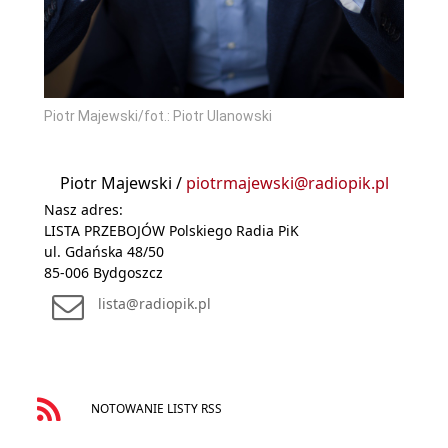
Piotr Majewski/fot.: Piotr Ulanowski
Piotr Majewski /
piotrmajewski@radiopik.pl
Nasz adres:
LISTA PRZEBOJÓW Polskiego Radia PiK
ul. Gdańska 48/50
85-006 Bydgoszcz
lista@radiopik.pl
NOTOWANIE LISTY RSS