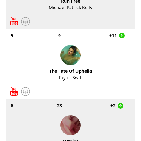
Run Free
Michael Patrick Kelly
5
9
+11
The Fate Of Ophelia
Taylor Swift
6
23
+2