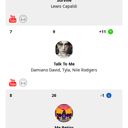
Survive
Lewis Capaldi
7
9
+11
Talk To Me
Damiano David, Tyla, Nile Rodgers
8
26
-1
Me Retiro