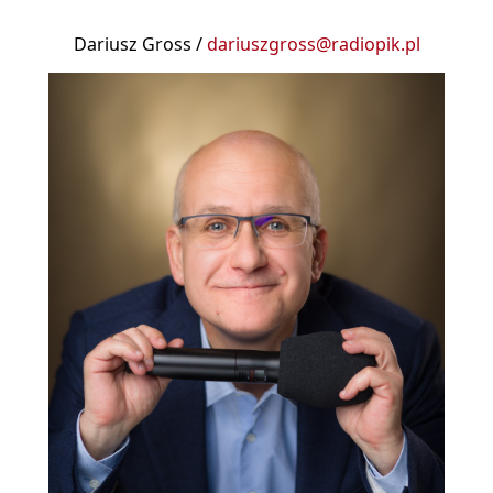
Dariusz Gross /
dariuszgross@radiopik.pl