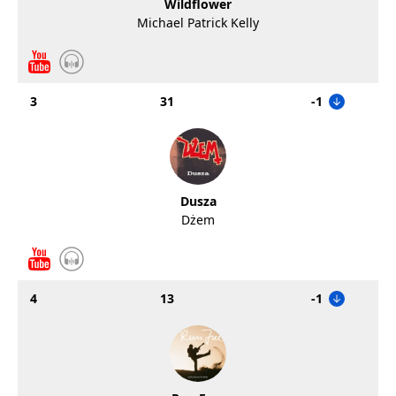
Wildflower
Michael Patrick Kelly
3
31
-1
Dusza
Dżem
4
13
-1