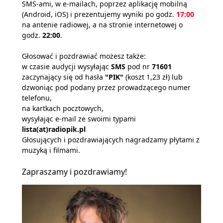
SMS-ami, w e-mailach, poprzez aplikację mobilną
(Android, iOS) i prezentujemy wyniki po godz.
17:00
na antenie radiowej, a na stronie internetowej o
godz.
22:00
.
Głosować i pozdrawiać możesz także:
w czasie audycji wysyłając
SMS
pod nr
71601
zaczynający się od hasła
"PIK"
(koszt 1,23 zł) lub
dzwoniąc pod podany przez prowadzącego numer
telefonu,
na kartkach pocztowych,
wysyłając e-mail ze swoimi typami
lista(at)radiopik.pl
Głosujących i pozdrawiających nagradzamy płytami z
muzyką i filmami.
Zapraszamy i pozdrawiamy!