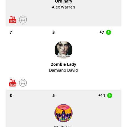
Ordinary
Alex Warren
7
3
+7
Zombie Lady
Damiano David
8
5
+11