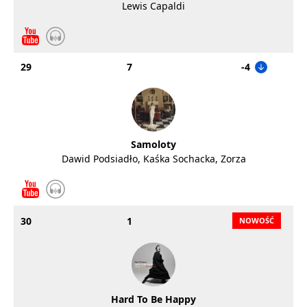
Lewis Capaldi
29
7
-4
Samoloty
Dawid Podsiadło, Kaśka Sochacka, Zorza
30
1
Hard To Be Happy