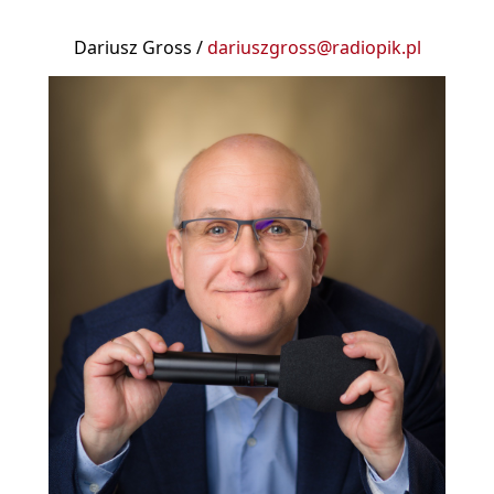
Dariusz Gross /
dariuszgross@radiopik.pl