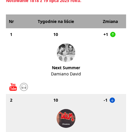
Notowanie 1818 z 19 lipca 2025 roku.
Nr
Tygodnie na liście
Zmiana
1
10
+1
Next Summer
Damiano David
2
10
-1