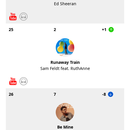
Ed Sheeran
25
2
+1
Runaway Train
Sam Feldt feat. RuthAnne
26
7
-8
Be Mine