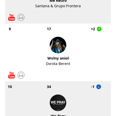
Me Retiro
Santana & Grupo Frontera
9
17
+2
Wolny anioł
Dorota Berent
10
34
-1
We Pray