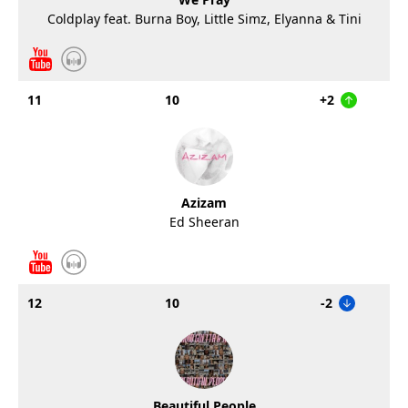
Coldplay feat. Burna Boy, Little Simz, Elyanna & Tini
11
10
+2
Azizam
Ed Sheeran
12
10
-2
Beautiful People