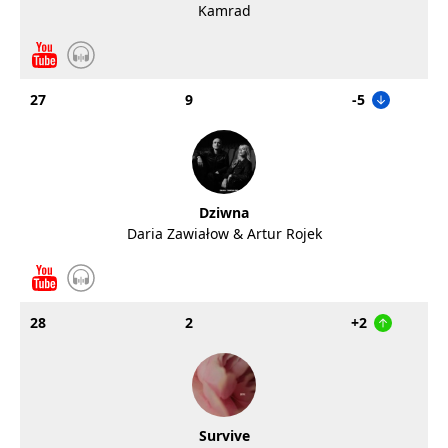
Kamrad
27
9
-5
Dziwna
Daria Zawiałow & Artur Rojek
28
2
+2
Survive