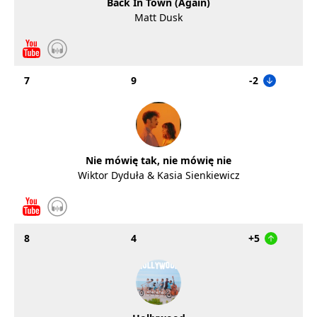
Back In Town (Again)
Matt Dusk
7
9
-2
Nie mówię tak, nie mówię nie
Wiktor Dyduła & Kasia Sienkiewicz
8
4
+5