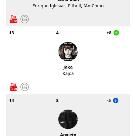
Enrique Iglesias, Pitbull, IAmChino
13
4
+8
Jaka
Kajoa
14
8
-5
Anxiety