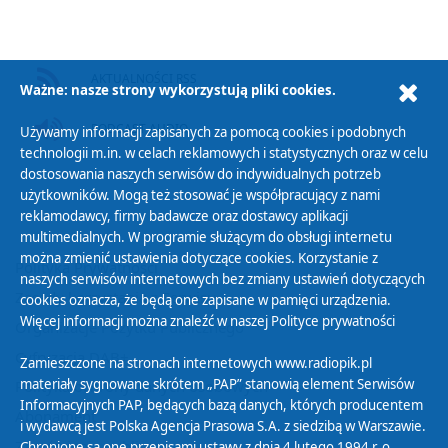
AKTUALNOŚCI RSS
Ważne: nasze strony wykorzystują pliki cookies.
PODCAST AUDIO
Używamy informacji zapisanych za pomocą cookies i podobnych
technologii m.in. w celach reklamowych i statystycznych oraz w celu
dostosowania naszych serwisów do indywidualnych potrzeb
użytkowników. Mogą też stosować je współpracujący z nami
reklamodawcy, firmy badawcze oraz dostawcy aplikacji
multimedialnych. W programie służącym do obsługi internetu
można zmienić ustawienia dotyczące cookies. Korzystanie z
Polityka Prywatności
naszych serwisów internetowych bez zmiany ustawień dotyczących
Zasady korzystania z Serwisu
cookies oznacza, że będą one zapisane w pamięci urządzenia.
Więcej informacji można znaleźć w naszej
Polityce prywatności
Organizacje Pożytku Publicznego
Cyfryzacja DAB+
Zamieszczone na stronach internetowych www.radiopik.pl
materiały sygnowane skrótem „PAP” stanowią element Serwisów
Polityka ochrony danych osobowych
Informacyjnych PAP, będących bazą danych, których producentem
Abonament
i wydawcą jest Polska Agencja Prasowa S.A. z siedzibą w Warszawie.
Zamówienia publiczne
Chronione są one przepisami ustawy z dnia 4 lutego 1994 r. o