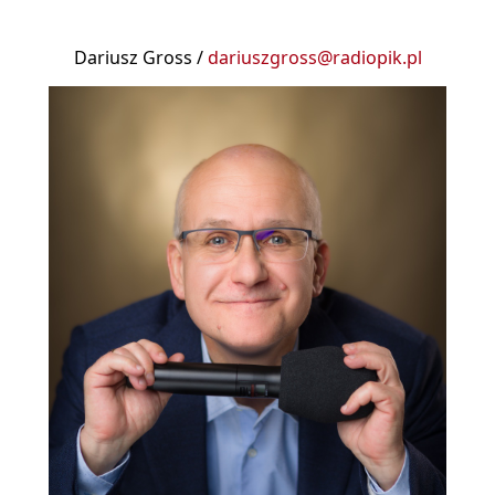
Dariusz Gross /
dariuszgross@radiopik.pl