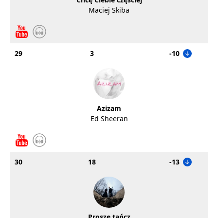
Maciej Skiba
29
3
-10
Azizam
Ed Sheeran
30
18
-13
Proszę tańcz