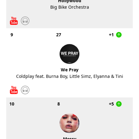
Hollywood
Big Bike Orchestra
9
27
+1
We Pray
Coldplay feat. Burna Boy, Little Simz, Elyanna & Tini
10
8
+5
Messy