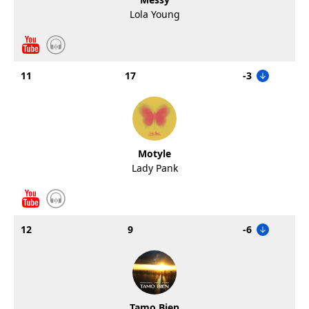
Lola Young
11
17
-3
Motyle
Lady Pank
12
9
-6
Tamo Bien