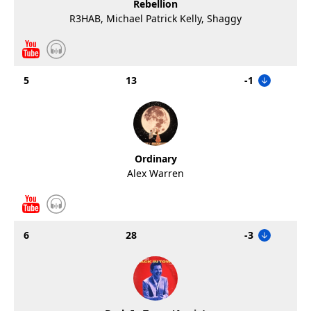
Rebellion
R3HAB, Michael Patrick Kelly, Shaggy
5
13
-1
Ordinary
Alex Warren
6
28
-3