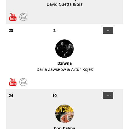
David Guetta & Sia
23
2
Dziwna
Daria Zawiałow & Artur Rojek
24
10
Con Calma