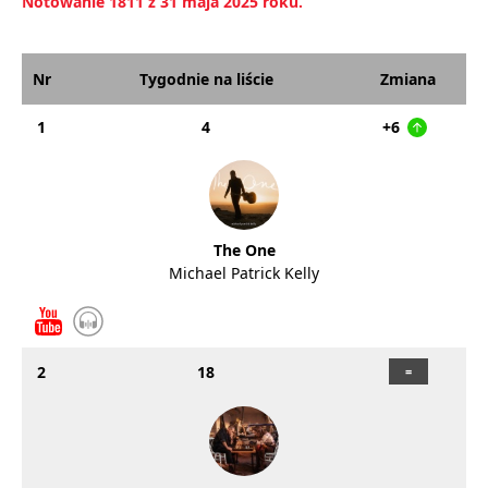
Notowanie 1811 z 31 maja 2025 roku.
Nr
Tygodnie na liście
Zmiana
1
4
+6
The One
Michael Patrick Kelly
2
18