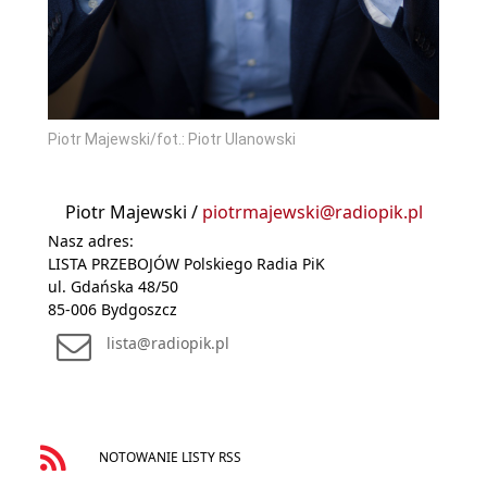
Piotr Majewski/fot.: Piotr Ulanowski
Piotr Majewski /
piotrmajewski@radiopik.pl
Nasz adres:
LISTA PRZEBOJÓW Polskiego Radia PiK
ul. Gdańska 48/50
85-006 Bydgoszcz
lista@radiopik.pl
NOTOWANIE LISTY RSS