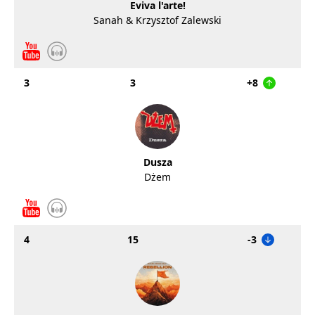
Eviva l'arte!
Sanah & Krzysztof Zalewski
3
3
+8
Dusza
Dżem
4
15
-3