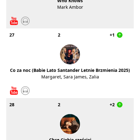
Who Knows
Mark Ambor
27
2
+1
Co za noc (Babie Lato Santander Letnie Brzmienia 2025)
Margaret, Sara James, Zalia
28
2
+2
Chcę Ciebie częściej