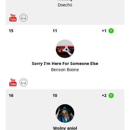
Doechii
15
11
+1
Sorry I'm Here For Someone Else
Benson Boone
16
10
+2
Wolny anioł