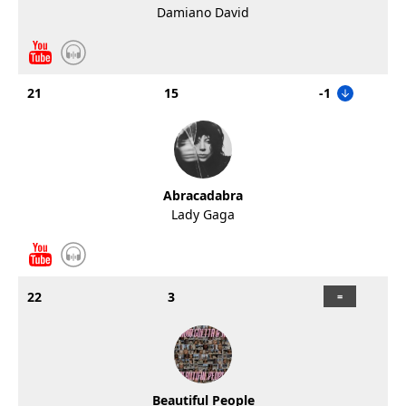
Damiano David
21
15
-1
Abracadabra
Lady Gaga
22
3
Beautiful People