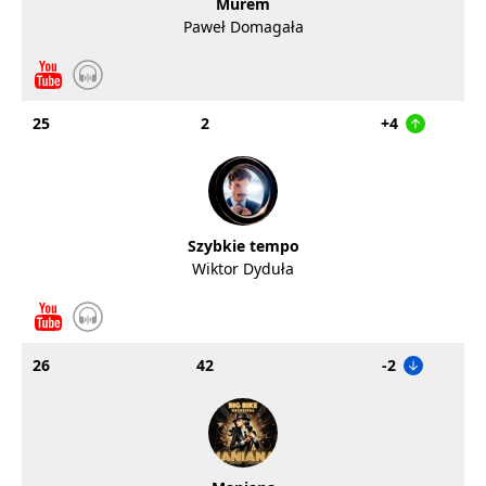
Murem
Paweł Domagała
25
2
+4
Szybkie tempo
Wiktor Dyduła
26
42
-2