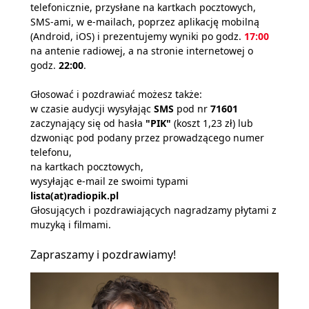
telefonicznie, przysłane na kartkach pocztowych,
SMS-ami, w e-mailach, poprzez aplikację mobilną
(Android, iOS) i prezentujemy wyniki po godz.
17:00
na antenie radiowej, a na stronie internetowej o
godz.
22:00
.
Głosować i pozdrawiać możesz także:
w czasie audycji wysyłając
SMS
pod nr
71601
zaczynający się od hasła
"PIK"
(koszt 1,23 zł) lub
dzwoniąc pod podany przez prowadzącego numer
telefonu,
na kartkach pocztowych,
wysyłając e-mail ze swoimi typami
lista(at)radiopik.pl
Głosujących i pozdrawiających nagradzamy płytami z
muzyką i filmami.
Zapraszamy i pozdrawiamy!