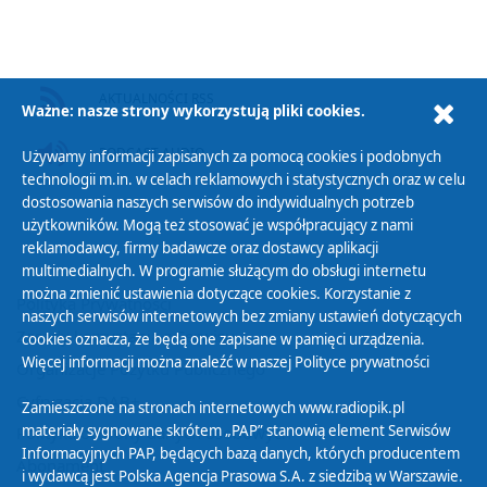
AKTUALNOŚCI RSS
Ważne: nasze strony wykorzystują pliki cookies.
PODCAST AUDIO
Używamy informacji zapisanych za pomocą cookies i podobnych
technologii m.in. w celach reklamowych i statystycznych oraz w celu
dostosowania naszych serwisów do indywidualnych potrzeb
użytkowników. Mogą też stosować je współpracujący z nami
reklamodawcy, firmy badawcze oraz dostawcy aplikacji
multimedialnych. W programie służącym do obsługi internetu
można zmienić ustawienia dotyczące cookies. Korzystanie z
Polityka Prywatności
naszych serwisów internetowych bez zmiany ustawień dotyczących
Zasady korzystania z Serwisu
cookies oznacza, że będą one zapisane w pamięci urządzenia.
Więcej informacji można znaleźć w naszej
Polityce prywatności
Organizacje Pożytku Publicznego
Cyfryzacja DAB+
Zamieszczone na stronach internetowych www.radiopik.pl
materiały sygnowane skrótem „PAP” stanowią element Serwisów
Polityka ochrony danych osobowych
Informacyjnych PAP, będących bazą danych, których producentem
Abonament
i wydawcą jest Polska Agencja Prasowa S.A. z siedzibą w Warszawie.