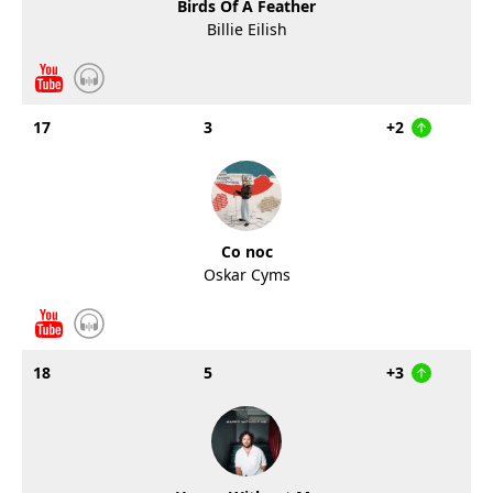
Birds Of A Feather
Billie Eilish
17
3
+2
Co noc
Oskar Cyms
18
5
+3