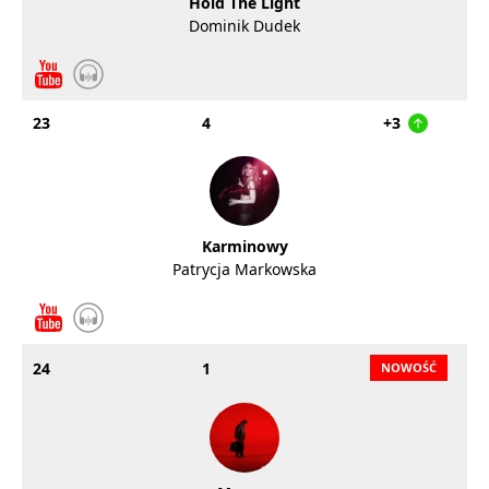
Hold The Light
Dominik Dudek
23
4
+3
Karminowy
Patrycja Markowska
24
1