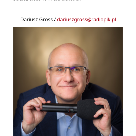
Dariusz Gross /
dariuszgross@radiopik.pl