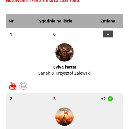
Notowanie 1799 z 8 marca 2025 roku.
Nr
Tygodnie na liście
Zmiana
1
6
Eviva l'arte!
Sanah & Krzysztof Zalewski
2
3
+2