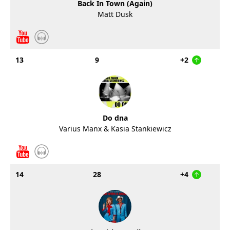
Back In Town (Again)
Matt Dusk
13
9
+2
Do dna
Varius Manx & Kasia Stankiewicz
14
28
+4