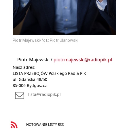
Piotr Majewski/fot.: Piotr Ulanowski
Piotr Majewski /
piotrmajewski@radiopik.pl
Nasz adres:
LISTA PRZEBOJÓW Polskiego Radia PiK
ul. Gdańska 48/50
85-006 Bydgoszcz
lista@radiopik.pl
NOTOWANIE LISTY RSS