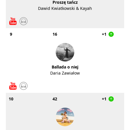
Proszę tańcz
Dawid Kwiatkowski & Kayah
9
16
+1
Ballada o niej
Daria Zawiałow
10
42
+1