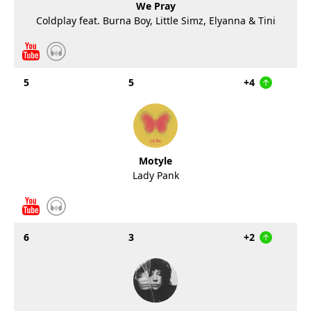
We Pray
Coldplay feat. Burna Boy, Little Simz, Elyanna & Tini
5
5
+4
Motyle
Lady Pank
6
3
+2