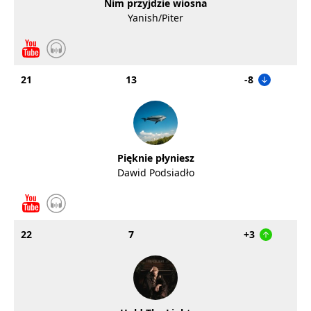
Nim przyjdzie wiosna
Yanish/Piter
21
13
-8
Pięknie płyniesz
Dawid Podsiadło
22
7
+3