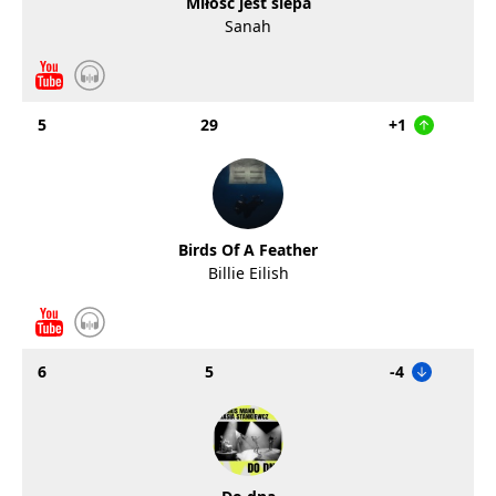
Miłość jest ślepa
Sanah
5
29
+1
Birds Of A Feather
Billie Eilish
6
5
-4