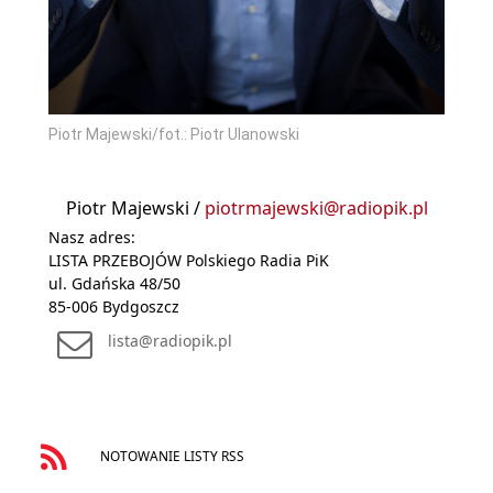
Piotr Majewski/fot.: Piotr Ulanowski
Piotr Majewski /
piotrmajewski@radiopik.pl
Nasz adres:
LISTA PRZEBOJÓW Polskiego Radia PiK
ul. Gdańska 48/50
85-006 Bydgoszcz
lista@radiopik.pl
NOTOWANIE LISTY RSS