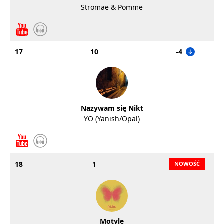
Stromae & Pomme
17
10
-4
Nazywam się Nikt
YO (Yanish/Opal)
18
1
Motyle