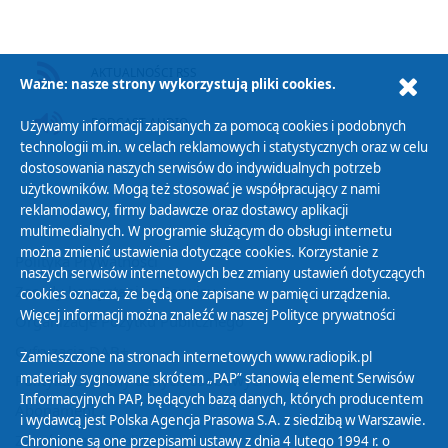
AKTUALNOŚCI RSS
Ważne: nasze strony wykorzystują pliki cookies.
PODCAST AUDIO
Używamy informacji zapisanych za pomocą cookies i podobnych
technologii m.in. w celach reklamowych i statystycznych oraz w celu
dostosowania naszych serwisów do indywidualnych potrzeb
użytkowników. Mogą też stosować je współpracujący z nami
reklamodawcy, firmy badawcze oraz dostawcy aplikacji
multimedialnych. W programie służącym do obsługi internetu
można zmienić ustawienia dotyczące cookies. Korzystanie z
Polityka Prywatności
naszych serwisów internetowych bez zmiany ustawień dotyczących
Zasady korzystania z Serwisu
cookies oznacza, że będą one zapisane w pamięci urządzenia.
Więcej informacji można znaleźć w naszej
Polityce prywatności
Organizacje Pożytku Publicznego
Cyfryzacja DAB+
Zamieszczone na stronach internetowych www.radiopik.pl
materiały sygnowane skrótem „PAP” stanowią element Serwisów
Polityka ochrony danych osobowych
Informacyjnych PAP, będących bazą danych, których producentem
Abonament
i wydawcą jest Polska Agencja Prasowa S.A. z siedzibą w Warszawie.
Zamówienia publiczne
Chronione są one przepisami ustawy z dnia 4 lutego 1994 r. o