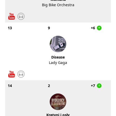
Big Bike Orchestra
13
9
+6
Disease
Lady Gaga
14
2
+7
Kretyni i osły