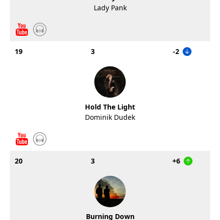
Lady Pank
19
3
-2
Hold The Light
Dominik Dudek
20
3
+6
Burning Down