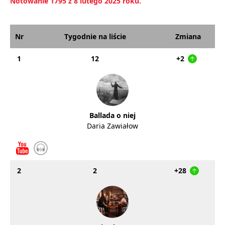
Notowanie 1795 z 8 lutego 2025 roku.
Nr
Tygodnie na liście
Zmiana
1
12
+2
Ballada o niej
Daria Zawiałow
2
2
+28