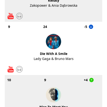
Kwiaty
Zakopower & Ania Dąbrowska
9
24
-5
Die With A Smile
Lady Gaga & Bruno Mars
10
9
+4
Nice To Meet You