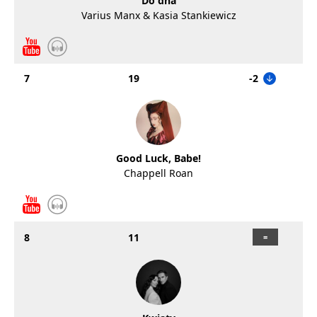
Do dna
Varius Manx & Kasia Stankiewicz
7
19
-2
Good Luck, Babe!
Chappell Roan
8
11