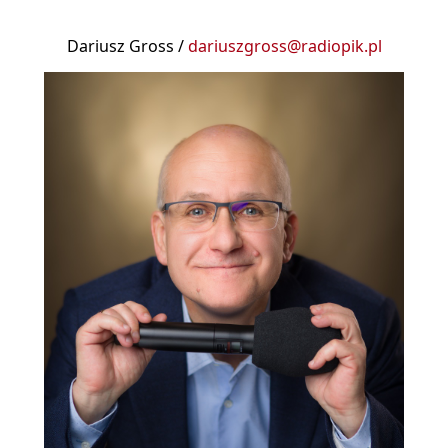
Dariusz Gross /
dariuszgross@radiopik.pl