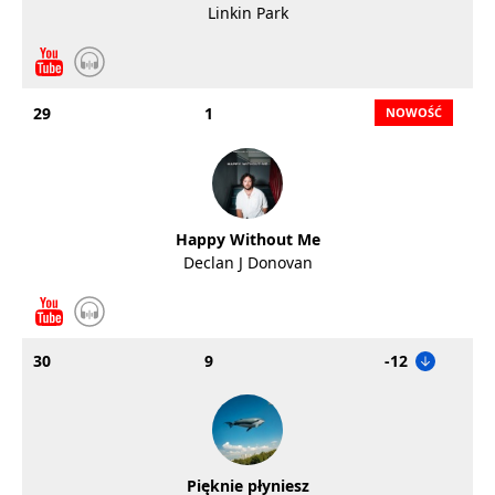
Linkin Park
29
1
Happy Without Me
Declan J Donovan
30
9
-12
Pięknie płyniesz