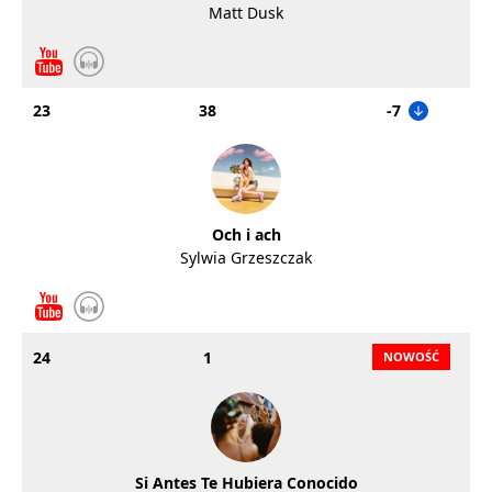
Matt Dusk
23
38
-7
Och i ach
Sylwia Grzeszczak
24
1
Si Antes Te Hubiera Conocido