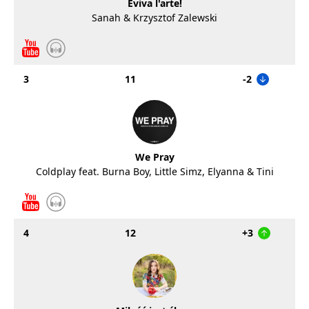
Eviva l'arte!
Sanah & Krzysztof Zalewski
3
11
-2
We Pray
Coldplay feat. Burna Boy, Little Simz, Elyanna & Tini
4
12
+3