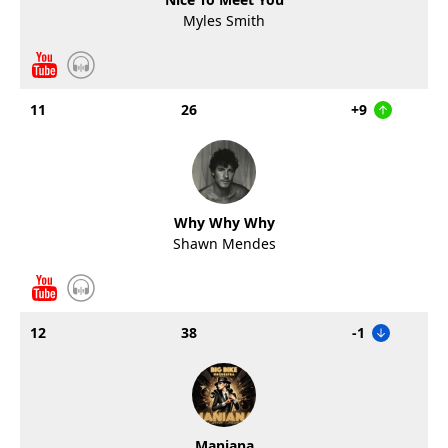
Myles Smith
11
26
+9
Why Why Why
Shawn Mendes
12
38
-1
Maniana