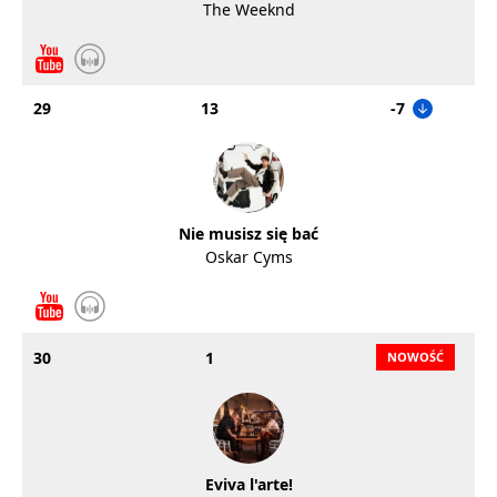
The Weeknd
29
13
-7
Nie musisz się bać
Oskar Cyms
30
1
Eviva l'arte!