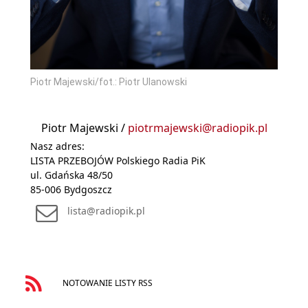
Piotr Majewski/fot.: Piotr Ulanowski
Piotr Majewski /
piotrmajewski@radiopik.pl
Nasz adres:
LISTA PRZEBOJÓW Polskiego Radia PiK
ul. Gdańska 48/50
85-006 Bydgoszcz
lista@radiopik.pl
NOTOWANIE LISTY RSS