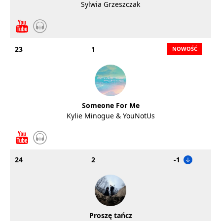
Sylwia Grzeszczak
23
1
Someone For Me
Kylie Minogue & YouNotUs
24
2
-1
Proszę tańcz