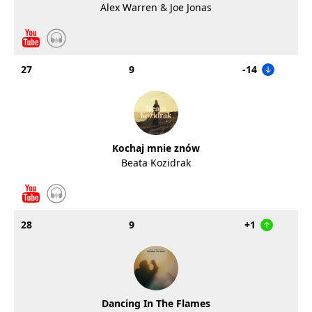
Alex Warren & Joe Jonas
27
9
-14
Kochaj mnie znów
Beata Kozidrak
28
9
+1
Dancing In The Flames