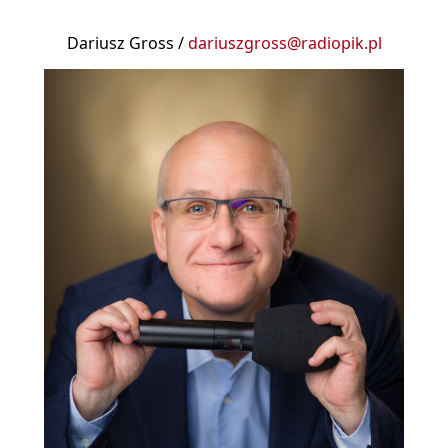
Dariusz Gross /
dariuszgross@radiopik.pl