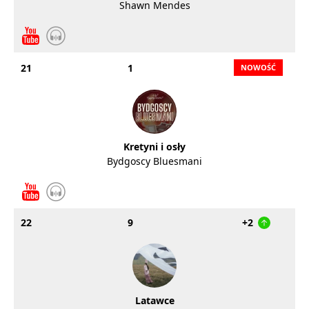
Shawn Mendes
21
1
Kretyni i osły
Bydgoscy Bluesmani
22
9
+2
Latawce