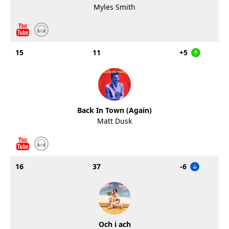
Myles Smith
15
11
+5
Back In Town (Again)
Matt Dusk
16
37
-6
Och i ach