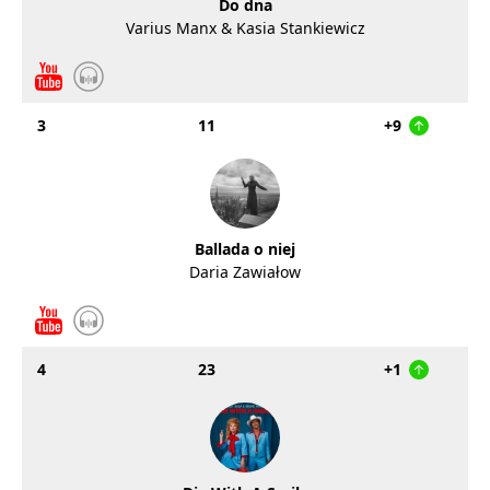
Do dna
Varius Manx & Kasia Stankiewicz
3
11
+9
Ballada o niej
Daria Zawiałow
4
23
+1