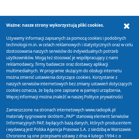
AKTUALNOŚCI RSS
Ważne: nasze strony wykorzystują pliki cookies.
PODCAST AUDIO
Używamy informacji zapisanych za pomocą cookies i podobnych
technologii m.in. w celach reklamowych i statystycznych oraz w celu
dostosowania naszych serwisów do indywidualnych potrzeb
użytkowników. Mogą też stosować je współpracujący z nami
reklamodawcy, firmy badawcze oraz dostawcy aplikacji
multimedialnych. W programie służącym do obsługi internetu
można zmienić ustawienia dotyczące cookies. Korzystanie z
Polityka Prywatności
naszych serwisów internetowych bez zmiany ustawień dotyczących
Zasady korzystania z Serwisu
cookies oznacza, że będą one zapisane w pamięci urządzenia.
Więcej informacji można znaleźć w naszej
Polityce prywatności
Organizacje Pożytku Publicznego
Cyfryzacja DAB+
Zamieszczone na stronach internetowych www.radiopik.pl
materiały sygnowane skrótem „PAP” stanowią element Serwisów
Polityka ochrony danych osobowych
Informacyjnych PAP, będących bazą danych, których producentem
Abonament
i wydawcą jest Polska Agencja Prasowa S.A. z siedzibą w Warszawie.
Zamówienia publiczne
Chronione są one przepisami ustawy z dnia 4 lutego 1994 r. o