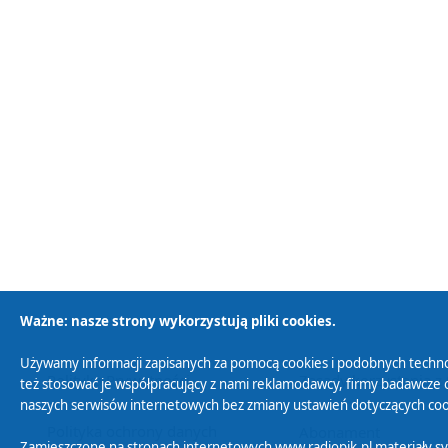
Ważne: nasze strony wykorzystują pliki cookies.
Używamy informacji zapisanych za pomocą cookies i podobnych techno
Polityka Prywatności
Zasady korzystania z
też stosować je współpracujący z nami reklamodawcy, firmy badawcze o
naszych serwisów internetowych bez zmiany ustawień dotyczących cook
Polityka ochrony danych
Abonament
Zamieszczone na stronach internetowych www.radiopik.pl materiały 