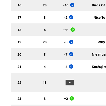
16
23
-10
Birds Of
17
3
-2
Nice To
18
4
+11
19
20
-8
Why
20
8
-7
Nie musi
21
4
-4
Kochaj 
22
13
23
3
+2