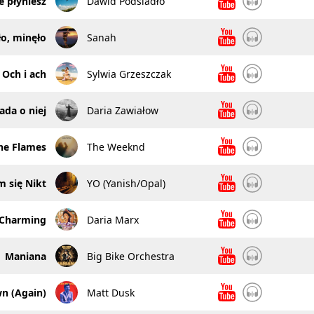
e płyniesz
Dawid Podsiadło
ło, minęło
Sanah
Och i ach
Sylwia Grzeszczak
lada o niej
Daria Zawiałow
he Flames
The Weeknd
 się Nikt
YO (Yanish/Opal)
 Charming
Daria Marx
Maniana
Big Bike Orchestra
wn (Again)
Matt Dusk