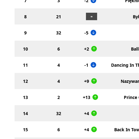
7
3
-2
Piękni
8
21
By
9
32
-5
10
6
+2
Bal
11
4
-1
Dancing In T
12
4
+9
Nazywam
13
2
+13
Prince
14
32
+4
15
6
+4
Back In To