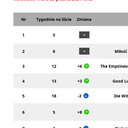
Nr
Tygodnie na liście
Zmiana
1
5
2
6
Miłość 
3
12
+6
The Emptines
4
13
+3
Good Lu
5
18
-2
Die Wi
6
5
+8