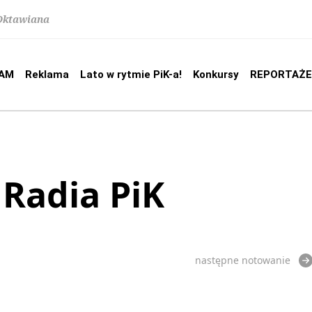
 Oktawiana
AM
Reklama
Lato w rytmie PiK-a!
Konkursy
REPORTAŻE
 Radia PiK
następne notowanie