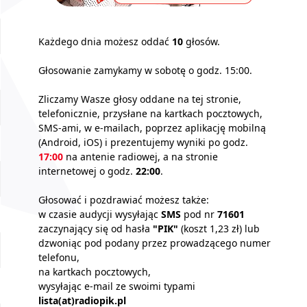
Każdego dnia możesz oddać
10
głosów.
Głosowanie zamykamy w sobotę o godz. 15:00.
Zliczamy Wasze głosy oddane na tej stronie,
telefonicznie, przysłane na kartkach pocztowych,
SMS-ami, w e-mailach, poprzez aplikację mobilną
(Android, iOS) i prezentujemy wyniki po godz.
17:00
na antenie radiowej, a na stronie
internetowej o godz.
22:00
.
Głosować i pozdrawiać możesz także:
w czasie audycji wysyłając
SMS
pod nr
71601
zaczynający się od hasła
"PIK"
(koszt 1,23 zł) lub
dzwoniąc pod podany przez prowadzącego numer
telefonu,
na kartkach pocztowych,
wysyłając e-mail ze swoimi typami
lista(at)radiopik.pl