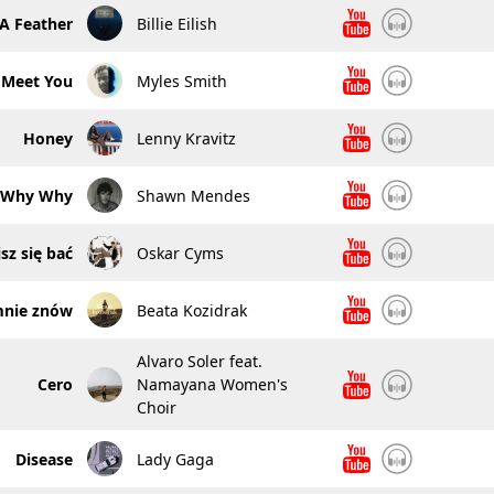
 A Feather
Billie Eilish
 Meet You
Myles Smith
Honey
Lenny Kravitz
 Why Why
Shawn Mendes
sz się bać
Oskar Cyms
mnie znów
Beata Kozidrak
Alvaro Soler feat.
Cero
Namayana Women's
Choir
Disease
Lady Gaga