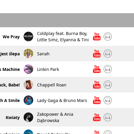
Coldplay feat. Burna Boy,
We Pray
Little Simz, Elyanna & Tini
jest ślepa
Sanah
s Machine
Linkin Park
ck, Babe!
Chappell Roan
th A Smile
Lady Gaga & Bruno Mars
Zakopower & Ania
Kwiaty
Dąbrowska