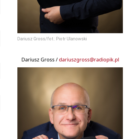
Dariusz Gross/fot.: Piotr Ulanowski
Dariusz Gross /
dariuszgross@radiopik.pl