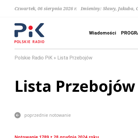
Czwartek, 06 sierpnia 2026 r. Imieniny: Sławy, Jakuba,
Wiadomości
PROGR
Polskie Radio PiK
Lista Przebojów
Lista Przebojów
poprzednie notowanie
Notowanie 1789 z 28 grudnia 2024 roku.