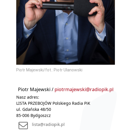
Piotr Majewski/fot.: Piotr Ulanowski
Piotr Majewski /
piotrmajewski@radiopik.pl
Nasz adres:
LISTA PRZEBOJÓW Polskiego Radia PiK
ul. Gdańska 48/50
85-006 Bydgoszcz
lista@radiopik.pl