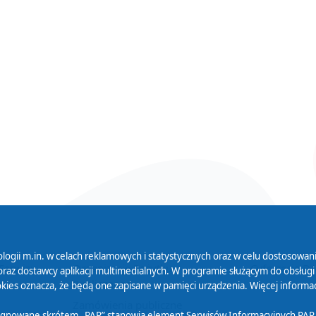
logii m.in. w celach reklamowych i statystycznych oraz w celu dostosow
 Serwisu
Organizacje Pożytku
Cyfryzacja D
raz dostawcy aplikacji multimedialnych. W programie służącym do obsługi
Publicznego
ies oznacza, że będą one zapisane w pamięci urządzenia. Więcej informac
Zamówienia publiczne
sygnowane skrótem „PAP” stanowią element Serwisów Informacyjnych PAP,