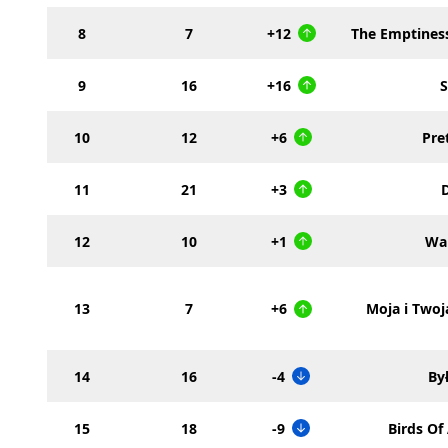
8
7
+12
The Emptines
9
16
+16
S
10
12
+6
Pre
11
21
+3
12
10
+1
Wai
13
7
+6
Moja i Twoj
14
16
-4
By
15
18
-9
Birds Of