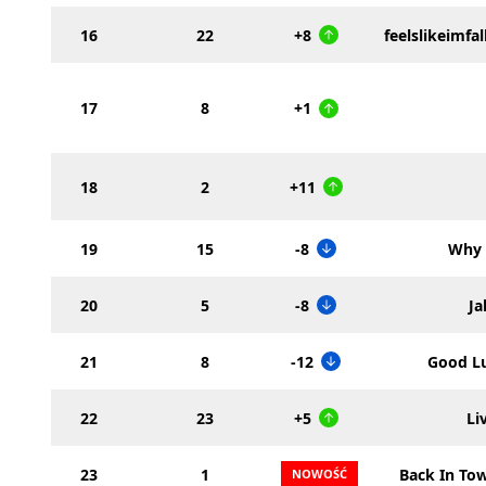
16
22
+8
feelslikeimfal
17
8
+1
18
2
+11
19
15
-8
Why
20
5
-8
Ja
21
8
-12
Good Lu
22
23
+5
Li
23
1
Back In To