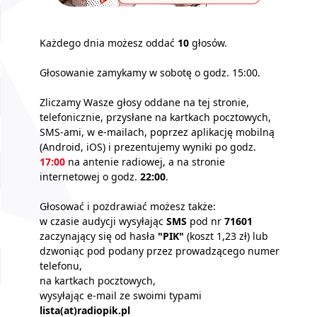
Każdego dnia możesz oddać
10
głosów.
Głosowanie zamykamy w sobotę o godz. 15:00.
Zliczamy Wasze głosy oddane na tej stronie,
telefonicznie, przysłane na kartkach pocztowych,
SMS-ami, w e-mailach, poprzez aplikację mobilną
(Android, iOS) i prezentujemy wyniki po godz.
17:00
na antenie radiowej, a na stronie
internetowej o godz.
22:00
.
Głosować i pozdrawiać możesz także:
w czasie audycji wysyłając
SMS
pod nr
71601
zaczynający się od hasła
"PIK"
(koszt 1,23 zł) lub
dzwoniąc pod podany przez prowadzącego numer
telefonu,
na kartkach pocztowych,
wysyłając e-mail ze swoimi typami
lista(at)radiopik.pl