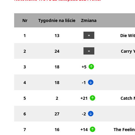
Nr
Tygodnie na liście
Zmiana
1
13
Die Wi
2
24
Carry
3
18
+5
4
18
-1
5
2
+21
Catch 
6
27
-2
7
16
+14
The Feeli