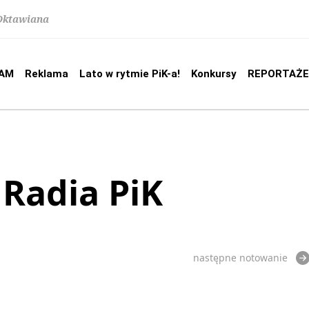
 Oktawiana
AM
Reklama
Lato w rytmie PiK-a!
Konkursy
REPORTAŻE
 Radia PiK
następne notowanie