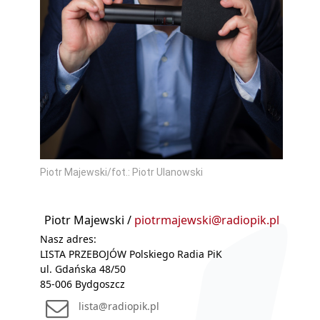
Piotr Majewski/fot.: Piotr Ulanowski
Piotr Majewski /
piotrmajewski@radiopik.pl
Nasz adres:
LISTA PRZEBOJÓW Polskiego Radia PiK
ul. Gdańska 48/50
85-006 Bydgoszcz
lista@radiopik.pl