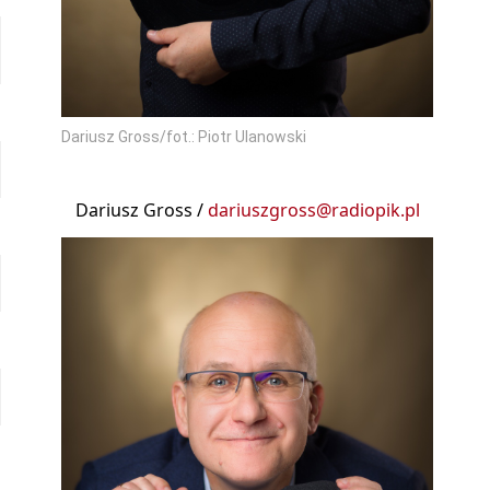
Dariusz Gross/fot.: Piotr Ulanowski
Dariusz Gross /
dariuszgross@radiopik.pl