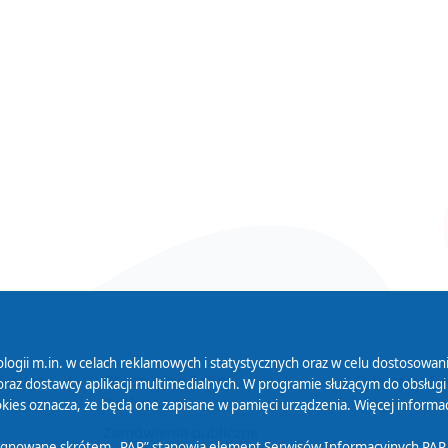
logii m.in. w celach reklamowych i statystycznych oraz w celu dostosow
 Serwisu
Organizacje Pożytku
Cyfryzacja D
raz dostawcy aplikacji multimedialnych. W programie służącym do obsługi
Publicznego
ies oznacza, że będą one zapisane w pamięci urządzenia. Więcej informac
Zamówienia publiczne
sygnowane skrótem „PAP” stanowią element Serwisów Informacyjnych PAP,