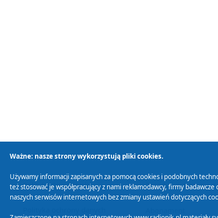
Ważne: nasze strony wykorzystują pliki cookies.
Używamy informacji zapisanych za pomocą cookies i podobnych techno
Polityka Prywatności
Zasady korzystania z
też stosować je współpracujący z nami reklamodawcy, firmy badawcze o
naszych serwisów internetowych bez zmiany ustawień dotyczących cook
Polityka ochrony danych
Abonament
Zamieszczone na stronach internetowych www.radiopik.pl materiały 