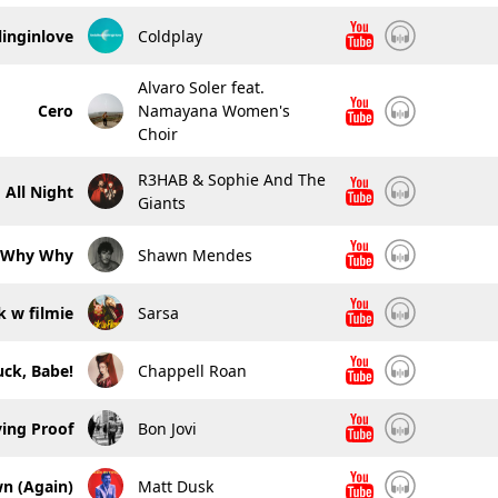
linginlove
Coldplay
Alvaro Soler feat.
Cero
Namayana Women's
Choir
R3HAB & Sophie And The
All Night
Giants
 Why Why
Shawn Mendes
k w filmie
Sarsa
ck, Babe!
Chappell Roan
ving Proof
Bon Jovi
wn (Again)
Matt Dusk