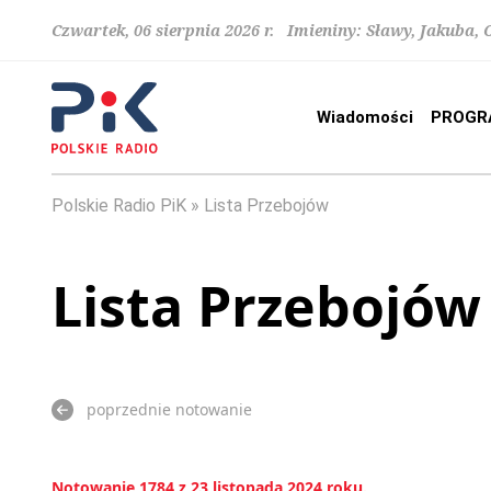
Czwartek, 06 sierpnia 2026 r. Imieniny: Sławy, Jakuba,
Wiadomości
PROGR
Polskie Radio PiK
Lista Przebojów
Lista Przebojów
poprzednie notowanie
Notowanie 1784 z 23 listopada 2024 roku.