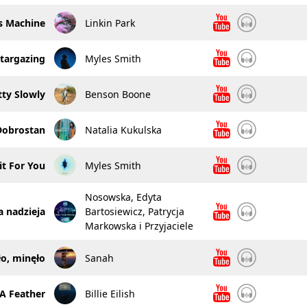
s Machine
Linkin Park
targazing
Myles Smith
tty Slowly
Benson Boone
Dobrostan
Natalia Kukulska
t For You
Myles Smith
Nosowska, Edyta
a nadzieja
Bartosiewicz, Patrycja
Markowska i Przyjaciele
ło, minęło
Sanah
 A Feather
Billie Eilish