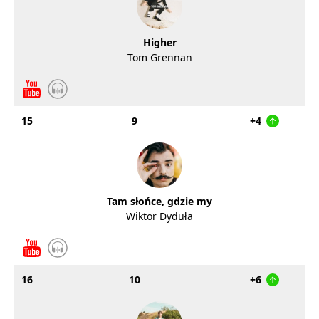
Higher
Tom Grennan
15
9
+4
Tam słońce, gdzie my
Wiktor Dyduła
16
10
+6