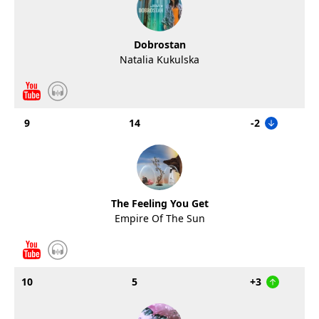
Dobrostan
Natalia Kukulska
9
14
-2
The Feeling You Get
Empire Of The Sun
10
5
+3