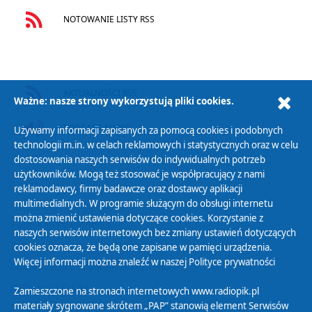
NOTOWANIE LISTY RSS
AKTUALNOŚCI RSS
Ważne: nasze strony wykorzystują pliki cookies.
PODCAST AUDIO
Używamy informacji zapisanych za pomocą cookies i podobnych
technologii m.in. w celach reklamowych i statystycznych oraz w celu
dostosowania naszych serwisów do indywidualnych potrzeb
użytkowników. Mogą też stosować je współpracujący z nami
reklamodawcy, firmy badawcze oraz dostawcy aplikacji
multimedialnych. W programie służącym do obsługi internetu
można zmienić ustawienia dotyczące cookies. Korzystanie z
Polityka Prywatności
naszych serwisów internetowych bez zmiany ustawień dotyczących
Zasady korzystania z Serwisu
cookies oznacza, że będą one zapisane w pamięci urządzenia.
Więcej informacji można znaleźć w naszej
Polityce prywatności
Organizacje Pożytku Publicznego
Cyfryzacja DAB+
Zamieszczone na stronach internetowych www.radiopik.pl
materiały sygnowane skrótem „PAP” stanowią element Serwisów
Polityka ochrony danych osobowych