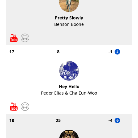
Pretty Slowly
Benson Boone
17
8
-1
Hey Hello
Peder Elias & Cha Eun-Woo
18
25
-4