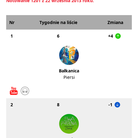
Notowanie 1201 z 22 września 2013 roku.
Nr
Tygodnie na liście
Zmiana
1
6
+4
Bałkanica
Piersi
2
8
-1