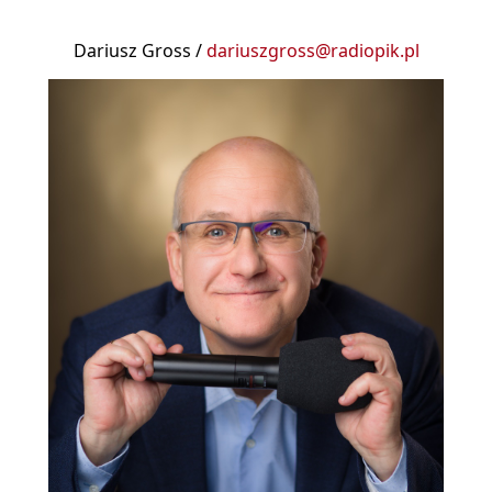
Dariusz Gross /
dariuszgross@radiopik.pl