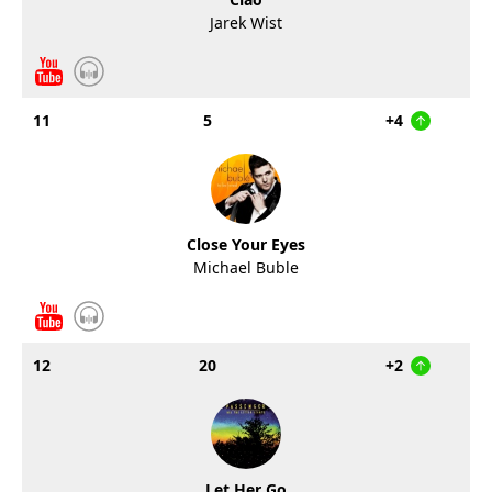
Jarek Wist
11
5
+4
Close Your Eyes
Michael Buble
12
20
+2
Let Her Go