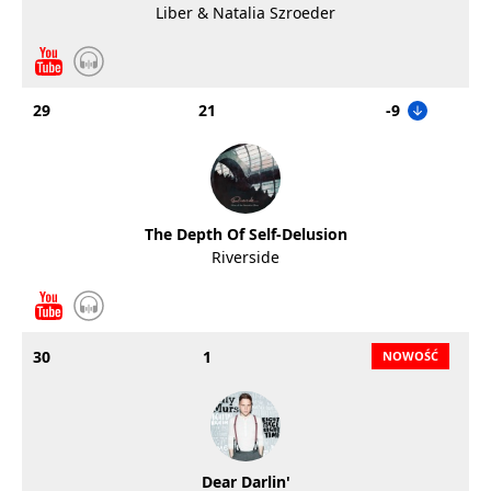
Liber & Natalia Szroeder
29
21
-9
The Depth Of Self-Delusion
Riverside
30
1
Dear Darlin'