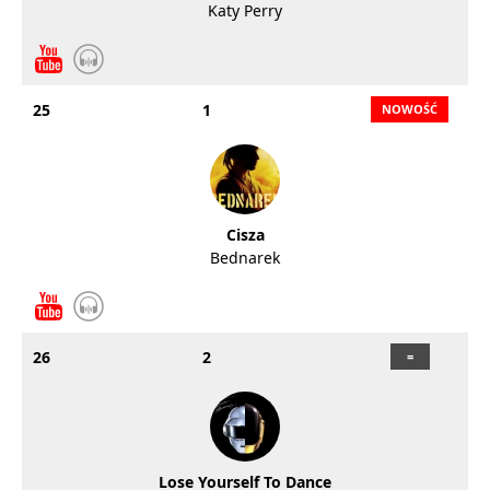
Katy Perry
25
1
Cisza
Bednarek
26
2
Lose Yourself To Dance