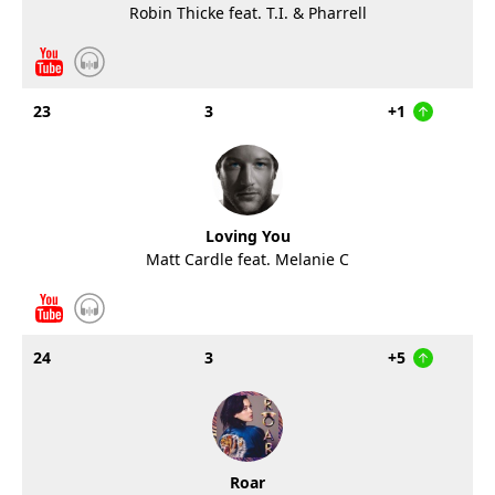
Robin Thicke feat. T.I. & Pharrell
23
3
+1
Loving You
Matt Cardle feat. Melanie C
24
3
+5
Roar