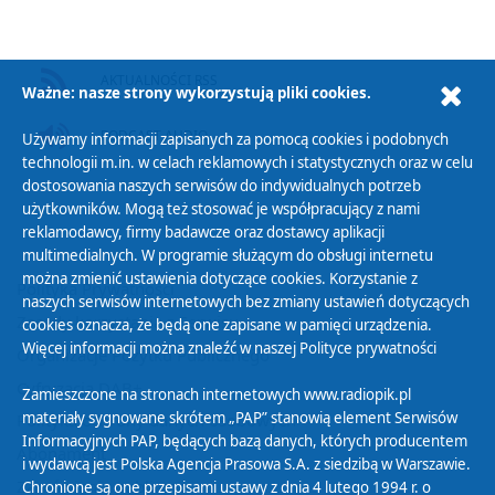
AKTUALNOŚCI RSS
Ważne: nasze strony wykorzystują pliki cookies.
PODCAST AUDIO
Używamy informacji zapisanych za pomocą cookies i podobnych
technologii m.in. w celach reklamowych i statystycznych oraz w celu
dostosowania naszych serwisów do indywidualnych potrzeb
użytkowników. Mogą też stosować je współpracujący z nami
reklamodawcy, firmy badawcze oraz dostawcy aplikacji
multimedialnych. W programie służącym do obsługi internetu
można zmienić ustawienia dotyczące cookies. Korzystanie z
Polityka Prywatności
naszych serwisów internetowych bez zmiany ustawień dotyczących
Zasady korzystania z Serwisu
cookies oznacza, że będą one zapisane w pamięci urządzenia.
Więcej informacji można znaleźć w naszej
Polityce prywatności
Organizacje Pożytku Publicznego
Cyfryzacja DAB+
Zamieszczone na stronach internetowych www.radiopik.pl
materiały sygnowane skrótem „PAP” stanowią element Serwisów
Polityka ochrony danych osobowych
Informacyjnych PAP, będących bazą danych, których producentem
Abonament
i wydawcą jest Polska Agencja Prasowa S.A. z siedzibą w Warszawie.
Zamówienia publiczne
Chronione są one przepisami ustawy z dnia 4 lutego 1994 r. o