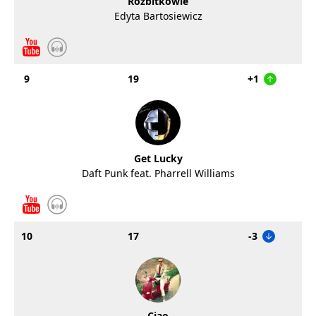
Rozbitkowie
Edyta Bartosiewicz
9
19
+1
Get Lucky
Daft Punk feat. Pharrell Williams
10
17
-3
Ciao