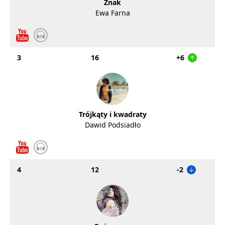
Znak
Ewa Farna
3
16
+6
Trójkąty i kwadraty
Dawid Podsiadło
4
12
-2