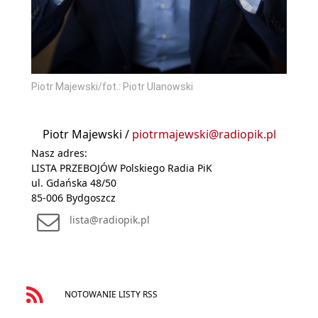
Piotr Majewski/fot.: Piotr Ulanowski
Piotr Majewski /
piotrmajewski@radiopik.pl
Nasz adres:
LISTA PRZEBOJÓW Polskiego Radia PiK
ul. Gdańska 48/50
85-006 Bydgoszcz
lista@radiopik.pl
NOTOWANIE LISTY RSS