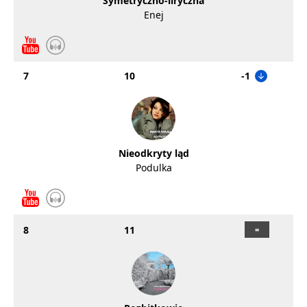
Symetryczno-liryczna
Enej
7
10
-1
Nieodkryty ląd
Podulka
8
11