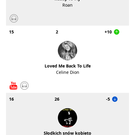
Roan
15
2
+10
Loved Me Back To Life
Celine Dion
16
26
-5
Słodkich snów kobieto