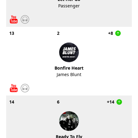
Passenger
13
2
+8
Bonfire Heart
James Blunt
14
6
+14
Ready To Fly