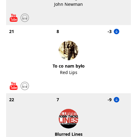
John Newman
21
8
-3
To co nam było
Red Lips
22
7
-9
Blurred Lines