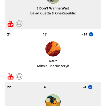
I Don't Wanna Wait
David Guetta & OneRepublic
21
17
-14
Raut
Mikołaj Macioszczyk
22
4
-4