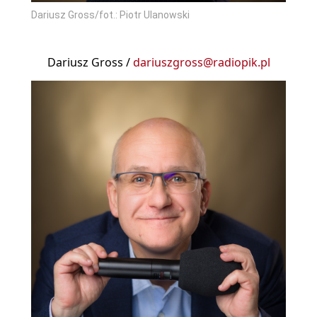
Dariusz Gross/fot.: Piotr Ulanowski
Dariusz Gross /
dariuszgross@radiopik.pl