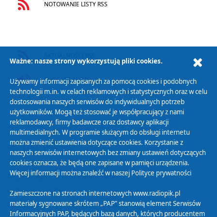
NOTOWANIE LISTY RSS
AKTUALNOŚCI RSS
Ważne: nasze strony wykorzystują pliki cookies.
PODCAST AUDIO
Używamy informacji zapisanych za pomocą cookies i podobnych
technologii m.in. w celach reklamowych i statystycznych oraz w celu
dostosowania naszych serwisów do indywidualnych potrzeb
użytkowników. Mogą też stosować je współpracujący z nami
reklamodawcy, firmy badawcze oraz dostawcy aplikacji
multimedialnych. W programie służącym do obsługi internetu
można zmienić ustawienia dotyczące cookies. Korzystanie z
Polityka Prywatności
naszych serwisów internetowych bez zmiany ustawień dotyczących
Zasady korzystania z Serwisu
cookies oznacza, że będą one zapisane w pamięci urządzenia.
Więcej informacji można znaleźć w naszej
Polityce prywatności
Organizacje Pożytku Publicznego
Cyfryzacja DAB+
Zamieszczone na stronach internetowych www.radiopik.pl
materiały sygnowane skrótem „PAP” stanowią element Serwisów
Polityka ochrony danych osobowych
Informacyjnych PAP, będących bazą danych, których producentem