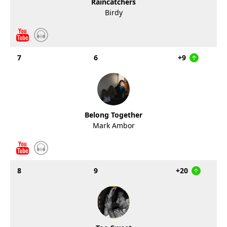
Raincatchers
Birdy
7
6
+9
Belong Together
Mark Ambor
8
9
+20