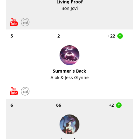
Living Proof
Bon Jovi
5
2
+22
Summer's Back
Alok & Jess Glynne
6
66
+2