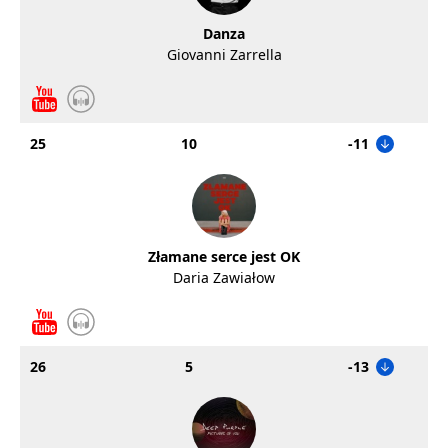
Danza
Giovanni Zarrella
25
10
-11
Złamane serce jest OK
Daria Zawiałow
26
5
-13