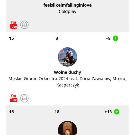
feelslikeimfallinginlove
Coldplay
15
3
+8
Wolne duchy
Męskie Granie Orkiestra 2024 feat. Daria Zawiałow, Mrozu,
Kacperczyk
16
18
+13