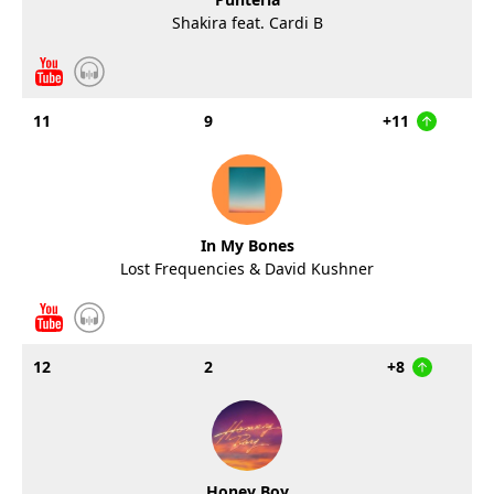
Shakira feat. Cardi B
11
9
+11
In My Bones
Lost Frequencies & David Kushner
12
2
+8
Honey Boy