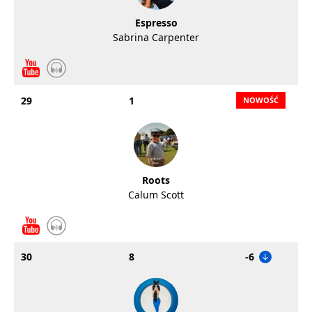
Espresso
Sabrina Carpenter
29
1
Roots
Calum Scott
30
8
-6