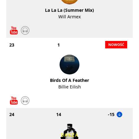
La La La (Summer Mix)
Will Armex
23
1
Birds Of A Feather
Billie Eilish
24
14
-15