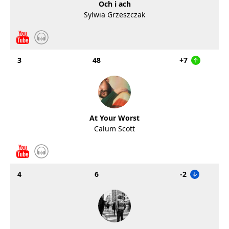
Och i ach
Sylwia Grzeszczak
3
48
+7
At Your Worst
Calum Scott
4
6
-2