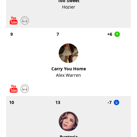
Too Sweet
Hozier
9
7
+6
Carry You Home
Alex Warren
10
13
-7
Punteria