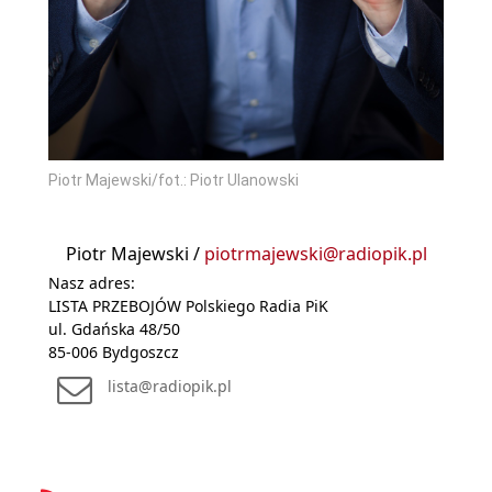
Piotr Majewski/fot.: Piotr Ulanowski
Piotr Majewski /
piotrmajewski@radiopik.pl
Nasz adres:
LISTA PRZEBOJÓW Polskiego Radia PiK
ul. Gdańska 48/50
85-006 Bydgoszcz
lista@radiopik.pl