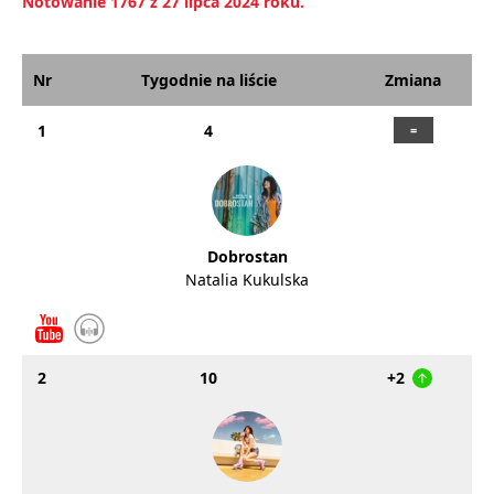
Notowanie 1767 z 27 lipca 2024 roku.
Nr
Tygodnie na liście
Zmiana
1
4
Dobrostan
Natalia Kukulska
2
10
+2