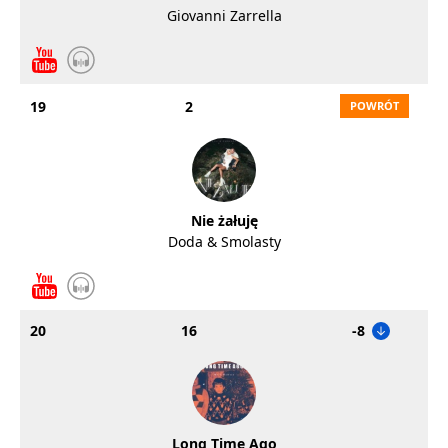
Giovanni Zarrella
19
2
Nie żałuję
Doda & Smolasty
20
16
-8
Long Time Ago