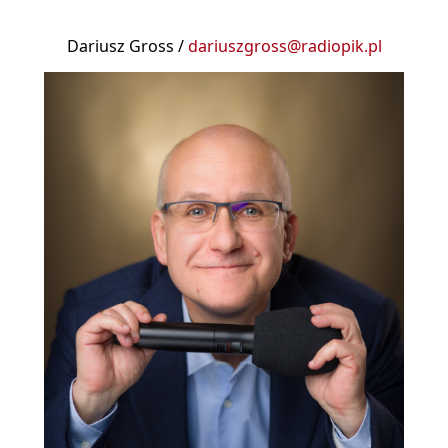
Dariusz Gross /
dariuszgross@radiopik.pl