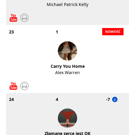
Michael Patrick Kelly
23
1
Carry You Home
Alex Warren
24
4
-7
Złamane serce jest OK