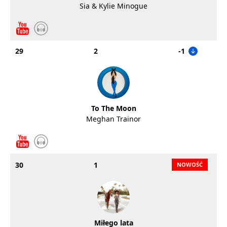
Sia & Kylie Minogue
29
2
-1
To The Moon
Meghan Trainor
30
1
Miłego lata