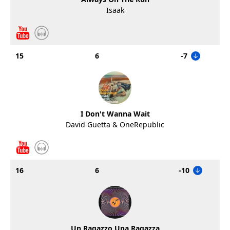
Isaak
15
6
-7
I Don't Wanna Wait
David Guetta & OneRepublic
16
6
-10
Un Ragazzo Una Ragazza