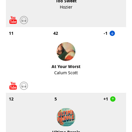
Too Sweet
Hozier
11
42
-1
At Your Worst
Calum Scott
12
5
+1