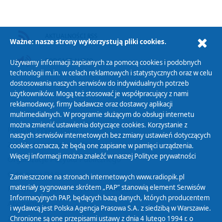
AKTUALNOŚCI RSS
Ważne: nasze strony wykorzystują pliki cookies.
PODCAST AUDIO
Używamy informacji zapisanych za pomocą cookies i podobnych
technologii m.in. w celach reklamowych i statystycznych oraz w celu
dostosowania naszych serwisów do indywidualnych potrzeb
użytkowników. Mogą też stosować je współpracujący z nami
reklamodawcy, firmy badawcze oraz dostawcy aplikacji
multimedialnych. W programie służącym do obsługi internetu
można zmienić ustawienia dotyczące cookies. Korzystanie z
Polityka Prywatności
naszych serwisów internetowych bez zmiany ustawień dotyczących
Zasady korzystania z Serwisu
cookies oznacza, że będą one zapisane w pamięci urządzenia.
Więcej informacji można znaleźć w naszej
Polityce prywatności
Organizacje Pożytku Publicznego
Cyfryzacja DAB+
Zamieszczone na stronach internetowych www.radiopik.pl
materiały sygnowane skrótem „PAP” stanowią element Serwisów
Polityka ochrony danych osobowych
Informacyjnych PAP, będących bazą danych, których producentem
Abonament
i wydawcą jest Polska Agencja Prasowa S.A. z siedzibą w Warszawie.
Zamówienia publiczne
Chronione są one przepisami ustawy z dnia 4 lutego 1994 r. o