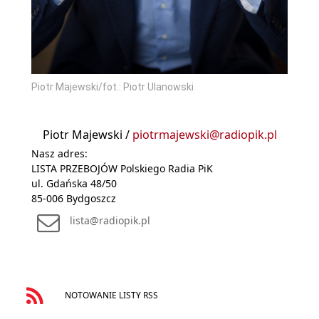
Piotr Majewski/fot.: Piotr Ulanowski
Piotr Majewski /
piotrmajewski@radiopik.pl
Nasz adres:
LISTA PRZEBOJÓW Polskiego Radia PiK
ul. Gdańska 48/50
85-006 Bydgoszcz
lista@radiopik.pl
NOTOWANIE LISTY RSS