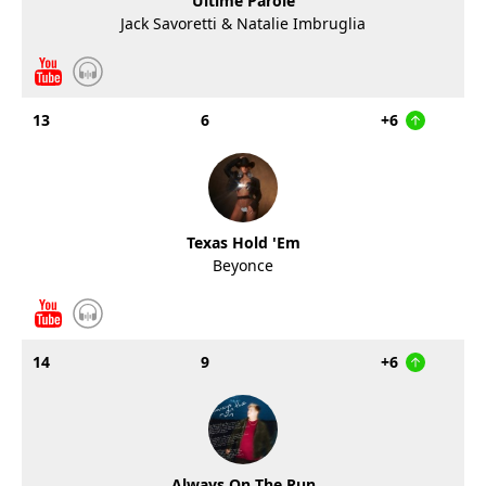
Ultime Parole
Jack Savoretti & Natalie Imbruglia
13
6
+6
Texas Hold 'Em
Beyonce
14
9
+6
Always On The Run