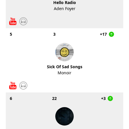
Hello Radio
Aden Foyer
5
3
+17
Sick Of Sad Songs
Monoir
6
22
+3