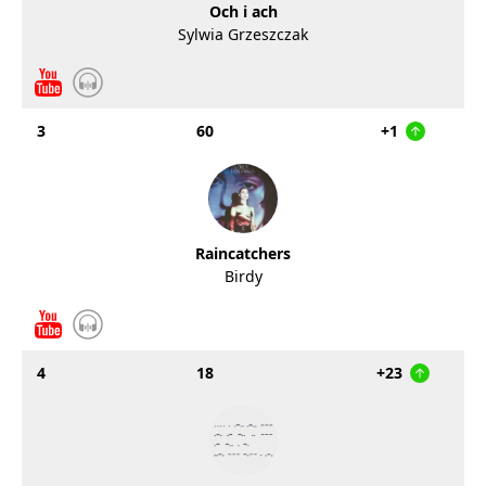
Och i ach
Sylwia Grzeszczak
3
60
+1
Raincatchers
Birdy
4
18
+23