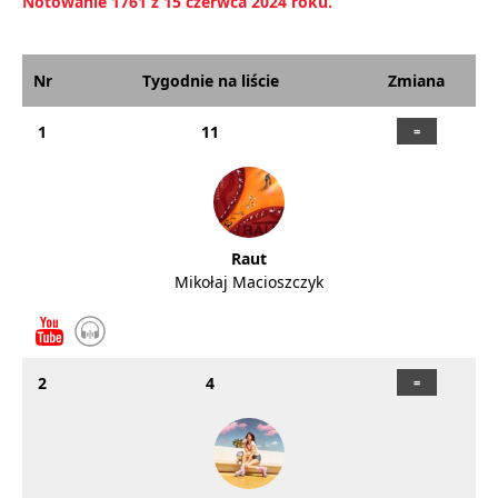
Notowanie 1761 z 15 czerwca 2024 roku.
Nr
Tygodnie na liście
Zmiana
1
11
Raut
Mikołaj Macioszczyk
2
4