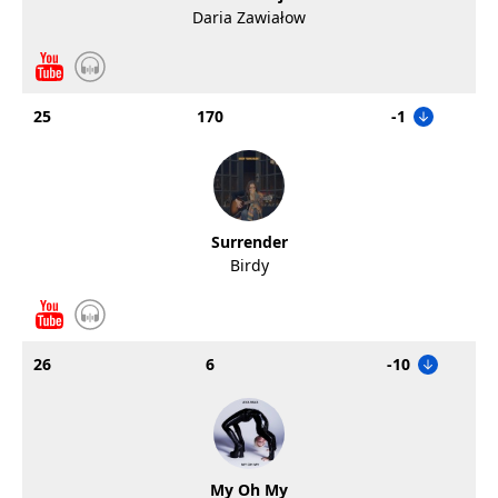
Daria Zawiałow
25
170
-1
Surrender
Birdy
26
6
-10
My Oh My