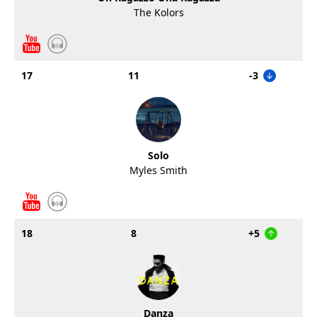
The Kolors
17
11
-3
Solo
Myles Smith
18
8
+5
Danza