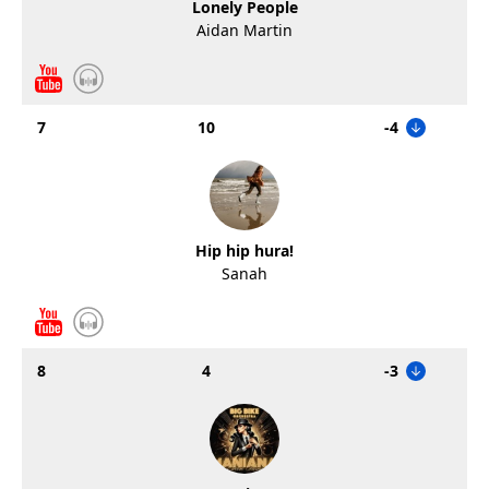
Lonely People
Aidan Martin
7
10
-4
Hip hip hura!
Sanah
8
4
-3