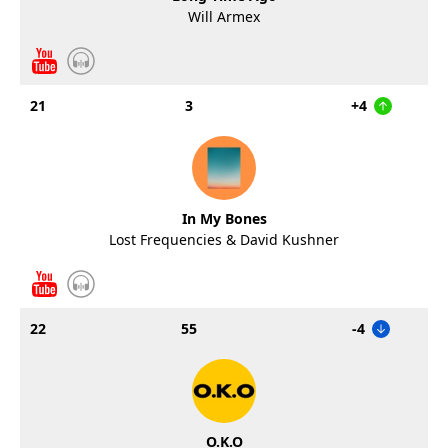
Will Armex
21
3
+4
In My Bones
Lost Frequencies & David Kushner
22
55
-4
O.K.O