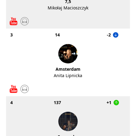
7,5
Mikołaj Macioszczyk
3
14
-2
Amsterdam
Anita Lipnicka
4
137
+1