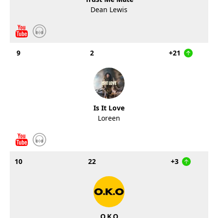
Dean Lewis
9
2
+21
Is It Love
Loreen
10
22
+3
O.K.O