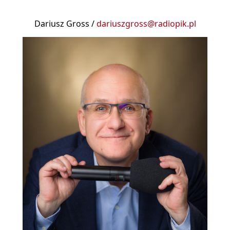
Dariusz Gross /
dariuszgross@radiopik.pl