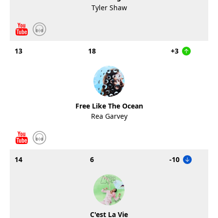
Tyler Shaw
13
18
+3
Free Like The Ocean
Rea Garvey
14
6
-10
C'est La Vie