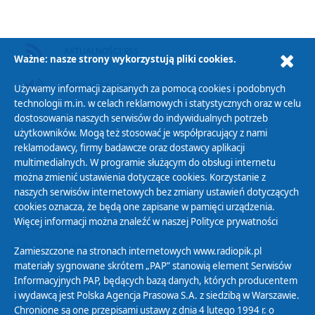
AKTUALNOŚCI RSS
Ważne: nasze strony wykorzystują pliki cookies.
PODCAST AUDIO
Używamy informacji zapisanych za pomocą cookies i podobnych
technologii m.in. w celach reklamowych i statystycznych oraz w celu
dostosowania naszych serwisów do indywidualnych potrzeb
użytkowników. Mogą też stosować je współpracujący z nami
reklamodawcy, firmy badawcze oraz dostawcy aplikacji
multimedialnych. W programie służącym do obsługi internetu
można zmienić ustawienia dotyczące cookies. Korzystanie z
Polityka Prywatności
naszych serwisów internetowych bez zmiany ustawień dotyczących
Zasady korzystania z Serwisu
cookies oznacza, że będą one zapisane w pamięci urządzenia.
Więcej informacji można znaleźć w naszej
Polityce prywatności
Organizacje Pożytku Publicznego
Cyfryzacja DAB+
Zamieszczone na stronach internetowych www.radiopik.pl
materiały sygnowane skrótem „PAP” stanowią element Serwisów
Polityka ochrony danych osobowych
Informacyjnych PAP, będących bazą danych, których producentem
Abonament
i wydawcą jest Polska Agencja Prasowa S.A. z siedzibą w Warszawie.
Zamówienia publiczne
Chronione są one przepisami ustawy z dnia 4 lutego 1994 r. o