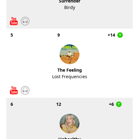
Surrender
Birdy
5
9
+14
The Feeling
Lost Frequencies
6
12
+6