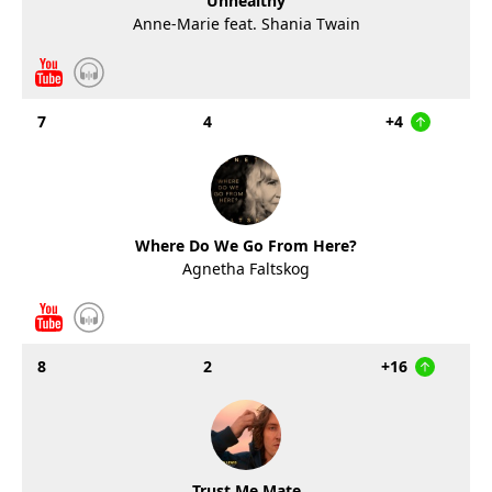
Unhealthy
Anne-Marie feat. Shania Twain
7
4
+4
Where Do We Go From Here?
Agnetha Faltskog
8
2
+16
Trust Me Mate