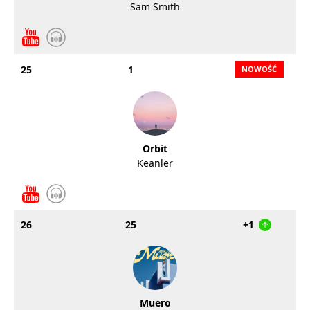
Sam Smith
25
1
Orbit
Keanler
26
25
+1
Muero