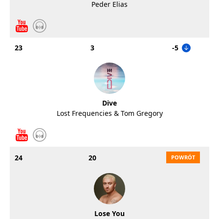
Peder Elias
23
3
-5
Dive
Lost Frequencies & Tom Gregory
24
20
Lose You