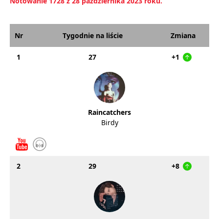
Notowanie 1728 z 28 października 2023 roku.
Nr
Tygodnie na liście
Zmiana
1
27
+1
Raincatchers
Birdy
2
29
+8