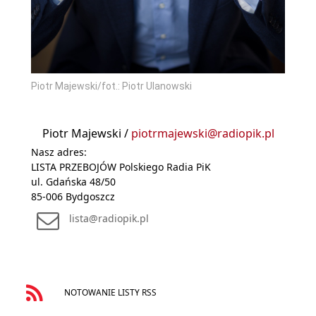
Piotr Majewski/fot.: Piotr Ulanowski
Piotr Majewski /
piotrmajewski@radiopik.pl
Nasz adres:
LISTA PRZEBOJÓW Polskiego Radia PiK
ul. Gdańska 48/50
85-006 Bydgoszcz
lista@radiopik.pl
NOTOWANIE LISTY RSS