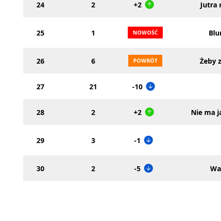
24
2
+2
Jutra 
25
1
Blu
26
6
Żeby 
27
21
-10
28
2
+2
Nie ma 
29
3
-1
30
2
-5
Wa