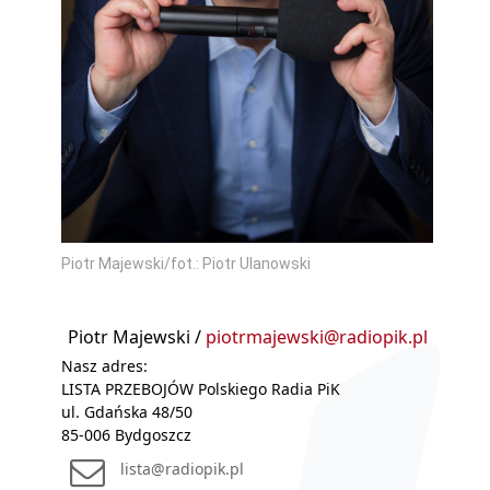
Piotr Majewski/fot.: Piotr Ulanowski
Piotr Majewski /
piotrmajewski@radiopik.pl
Nasz adres:
LISTA PRZEBOJÓW Polskiego Radia PiK
ul. Gdańska 48/50
85-006 Bydgoszcz
lista@radiopik.pl