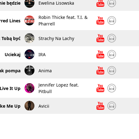
nie będzie
Ewelina Lisowska
Robin Thicke feat. T.I. &
rred Lines
Pharrell
z Tobą być
Strachy Na Lachy
Uciekaj
IRA
jak pompa
Anima
Jennifer Lopez feat.
Live It Up
Pitbull
ke Me Up
Avicii