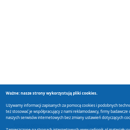
Ważne: nasze strony wykorzystują pliki cookies.
Używamy informacji zapisanych za pomocą cookies i podobnych techno
Polityka Prywatności
Zasady korzystania z
też stosować je współpracujący z nami reklamodawcy, firmy badawcze o
naszych serwisów internetowych bez zmiany ustawień dotyczących cook
Polityka ochrony danych
Abonament
Zamieszczone na stronach internetowych www.radiopik.pl materiały 