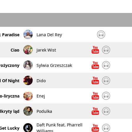
 Paradise
Lana Del Rey
Ciao
Jarek Wist
Pożyczony
Sylwia Grzeszczak
 Of Night
Dido
-liryczna
Enej
kryty ląd
Podulka
Daft Punk feat. Pharrell
Get Lucky
Williams