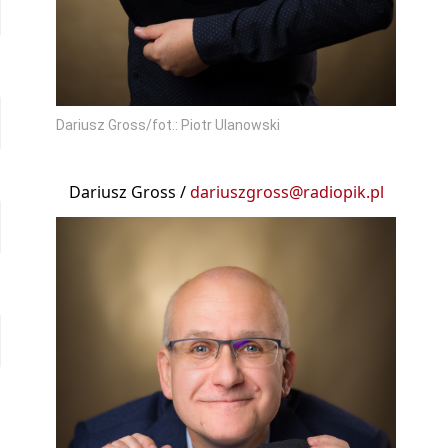
Dariusz Gross/fot.: Piotr Ulanowski
Dariusz Gross /
dariuszgross@radiopik.pl