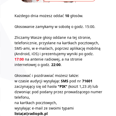
Każdego dnia możesz oddać
10
głosów.
Głosowanie zamykamy w sobotę o godz. 15:00.
Zliczamy Wasze głosy oddane na tej stronie,
telefonicznie, przysłane na kartkach pocztowych,
SMS-ami, w e-mailach, poprzez aplikację mobilną
(Android, iOS) i prezentujemy wyniki po godz.
17:00
na antenie radiowej, a na stronie
internetowej o godz.
22:00
.
Głosować i pozdrawiać możesz także:
w czasie audycji wysyłając
SMS
pod nr
71601
zaczynający się od hasła
"PIK"
(koszt 1,23 zł) lub
dzwoniąc pod podany przez prowadzącego numer
telefonu,
na kartkach pocztowych,
wysyłając e-mail ze swoimi typami
lista(at)radiopik.pl