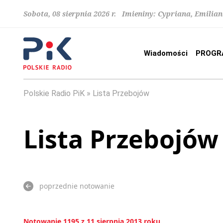
Sobota, 08 sierpnia 2026 r. Imieniny: Cypriana, Emilia
Wiadomości
PROGR
Polskie Radio PiK
Lista Przebojów
Lista Przebojów
poprzednie notowanie
Notowanie 1195 z 11 sierpnia 2013 roku.