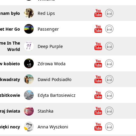
 nam było
Red Lips
et Her Go
Passenger
ime In The
Deep Purple
World
w kobieto
Zdrowa Woda
i kwadraty
Dawid Podsiadło
zbitkowie
Edyta Bartosiewicz
raj świata
Stashka
ięki nocy
Anna Wyszkoni