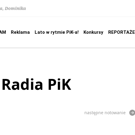
na, Dominika
AM
Reklama
Lato w rytmie PiK-a!
Konkursy
REPORTAŻE
 Radia PiK
następne notowanie