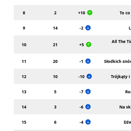
8
2
+10
To co
9
14
-2
L
All The T
10
21
+5
11
20
-1
Słodkich snó
12
10
-10
Trójkąty 
13
5
-7
Ro
14
3
-6
Na sk
15
6
-4
Dźw