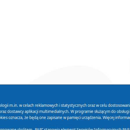
logii m.in. w celach reklamowych i statystycznych oraz w celu dostosow
 Serwisu
Organizacje Pożytku
Cyfryzacja D
raz dostawcy aplikacji multimedialnych. W programie służącym do obsługi
Publicznego
ies oznacza, że będą one zapisane w pamięci urządzenia. Więcej informac
Zamówienia publiczne
sygnowane skrótem „PAP” stanowią element Serwisów Informacyjnych PAP,