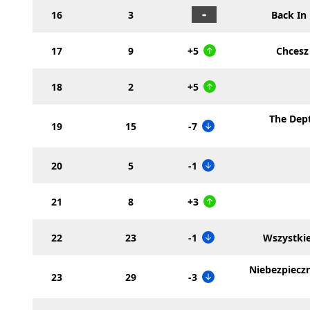
16
3
Back In
17
9
+5
Chcesz 
18
2
+5
The Dept
19
15
-7
20
5
-1
21
8
+3
22
23
-1
Wszystkie
Niebezpieczn
23
29
-3