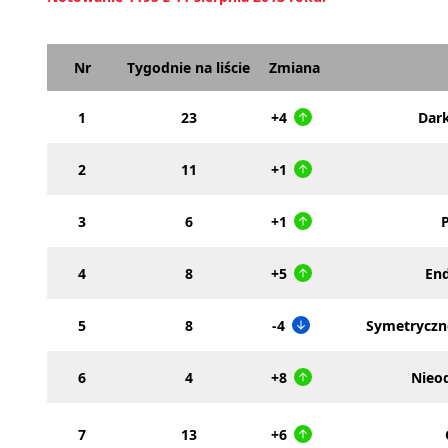
Nr
Tygodnie na liście
Zmiana
1
23
+4
Dark
2
11
+1
3
6
+1
4
8
+5
End
5
8
-4
Symetryczno
6
4
+8
Nieod
7
13
+6