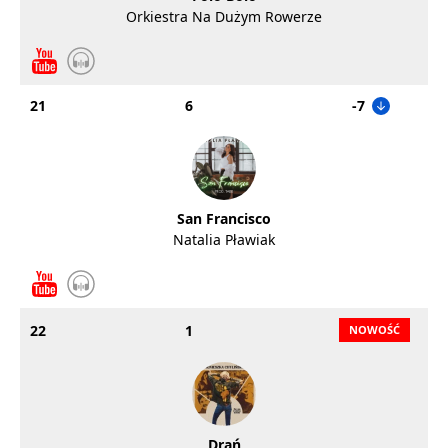
Orkiestra Na Dużym Rowerze
21
6
-7
San Francisco
Natalia Pławiak
22
1
Drań