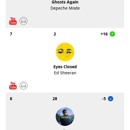
Ghosts Again
Depeche Mode
7
2
+16
Eyes Closed
Ed Sheeran
8
28
-5