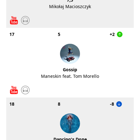
Mikołaj Macioszczyk
17
5
+2
Gossip
Maneskin feat. Tom Morello
18
8
-8
Dancing's Done