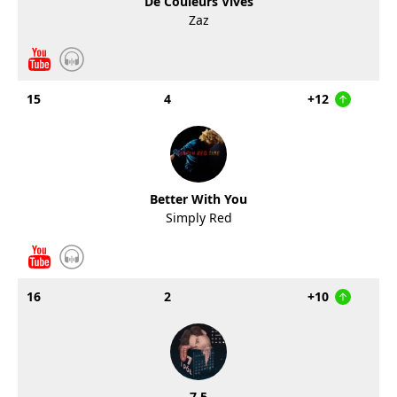
De Couleurs Vives
Zaz
15
4
+12
Better With You
Simply Red
16
2
+10
7,5