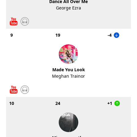
Dance All Over Me
George Ezra
9
19
-4
Made You Look
Meghan Trainor
10
24
+1