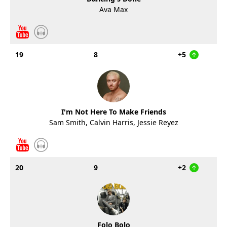
Ava Max
19
8
+5
I'm Not Here To Make Friends
Sam Smith, Calvin Harris, Jessie Reyez
20
9
+2
Folo Bolo