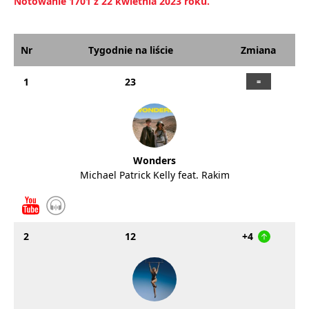
Notowanie 1701 z 22 kwietnia 2023 roku.
Nr
Tygodnie na liście
Zmiana
1
23
Wonders
Michael Patrick Kelly feat. Rakim
2
12
+4