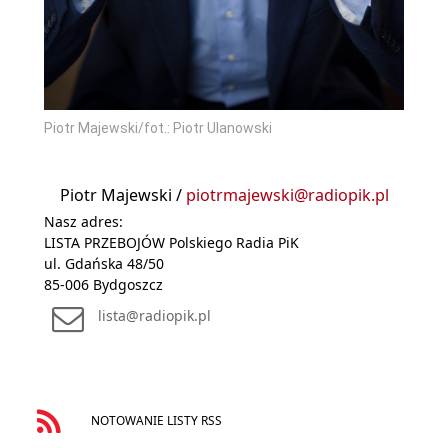
Piotr Majewski/fot.: Piotr Ulanowski
Piotr Majewski /
piotrmajewski@radiopik.pl
Nasz adres:
LISTA PRZEBOJÓW Polskiego Radia PiK
ul. Gdańska 48/50
85-006 Bydgoszcz
lista@radiopik.pl
NOTOWANIE LISTY RSS