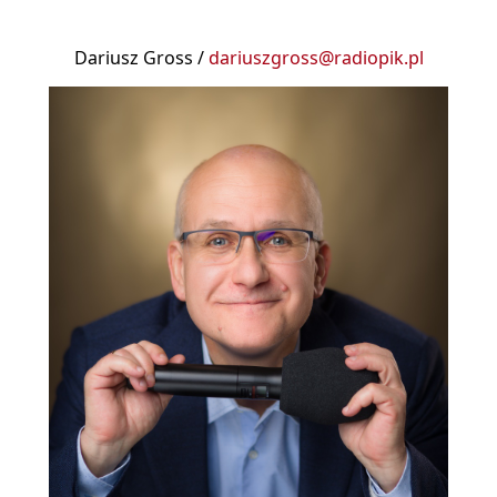
Dariusz Gross /
dariuszgross@radiopik.pl