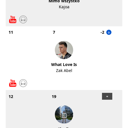
Mimo wszystko
Kajoa
11
7
-2
What Love Is
Zak Abel
12
19