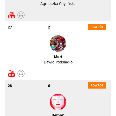
Agnieszka Chylińska
27
2
Mori
Dawid Podsiadło
28
6
Demon