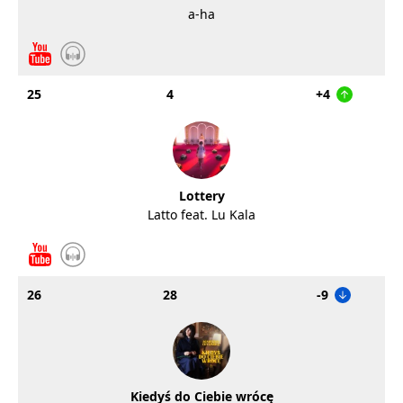
a-ha
25
4
+4
Lottery
Latto feat. Lu Kala
26
28
-9
Kiedyś do Ciebie wrócę