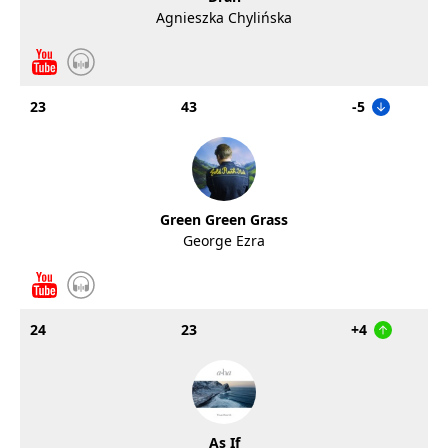
Agnieszka Chylińska
23
43
-5
Green Green Grass
George Ezra
24
23
+4
As If