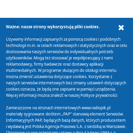
AKTUALNOŚCI RSS
Ważne: nasze strony wykorzystują pliki cookies.
PODCAST AUDIO
Używamy informacji zapisanych za pomocą cookies i podobnych
technologii m.in. w celach reklamowych i statystycznych oraz w celu
dostosowania naszych serwisów do indywidualnych potrzeb
użytkowników. Mogą też stosować je współpracujący z nami
reklamodawcy, firmy badawcze oraz dostawcy aplikacji
multimedialnych. W programie służącym do obsługi internetu
można zmienić ustawienia dotyczące cookies. Korzystanie z
Polityka Prywatności
naszych serwisów internetowych bez zmiany ustawień dotyczących
Zasady korzystania z Serwisu
cookies oznacza, że będą one zapisane w pamięci urządzenia.
Więcej informacji można znaleźć w naszej
Polityce prywatności
Organizacje Pożytku Publicznego
Cyfryzacja DAB+
Zamieszczone na stronach internetowych www.radiopik.pl
materiały sygnowane skrótem „PAP” stanowią element Serwisów
Polityka ochrony danych osobowych
Informacyjnych PAP, będących bazą danych, których producentem
Abonament
i wydawcą jest Polska Agencja Prasowa S.A. z siedzibą w Warszawie.
Zamówienia publiczne
Chronione są one przepisami ustawy z dnia 4 lutego 1994 r. o