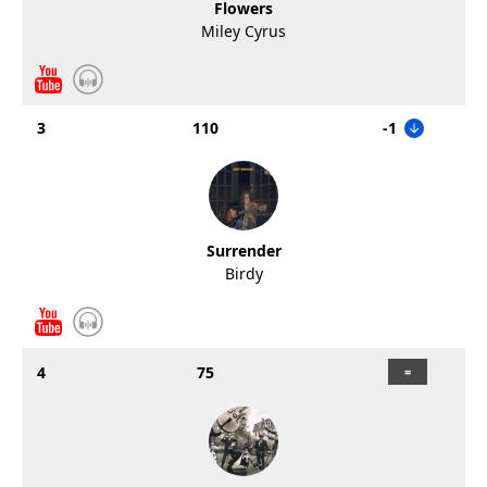
Flowers
Miley Cyrus
3
110
-1
Surrender
Birdy
4
75