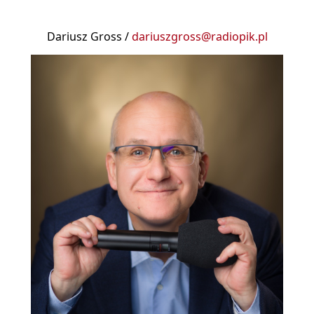
Dariusz Gross /
dariuszgross@radiopik.pl