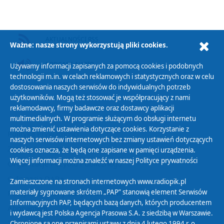
AKTUALNOŚCI RSS
Ważne: nasze strony wykorzystują pliki cookies.
PODCAST AUDIO
Używamy informacji zapisanych za pomocą cookies i podobnych
technologii m.in. w celach reklamowych i statystycznych oraz w celu
dostosowania naszych serwisów do indywidualnych potrzeb
użytkowników. Mogą też stosować je współpracujący z nami
reklamodawcy, firmy badawcze oraz dostawcy aplikacji
multimedialnych. W programie służącym do obsługi internetu
można zmienić ustawienia dotyczące cookies. Korzystanie z
Polityka Prywatności
naszych serwisów internetowych bez zmiany ustawień dotyczących
Zasady korzystania z Serwisu
cookies oznacza, że będą one zapisane w pamięci urządzenia.
Więcej informacji można znaleźć w naszej
Polityce prywatności
Organizacje Pożytku Publicznego
Cyfryzacja DAB+
Zamieszczone na stronach internetowych www.radiopik.pl
materiały sygnowane skrótem „PAP” stanowią element Serwisów
Polityka ochrony danych osobowych
Informacyjnych PAP, będących bazą danych, których producentem
Abonament
i wydawcą jest Polska Agencja Prasowa S.A. z siedzibą w Warszawie.
Zamówienia publiczne
Chronione są one przepisami ustawy z dnia 4 lutego 1994 r. o