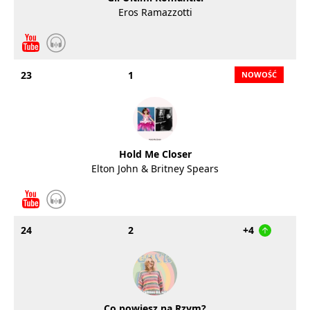
Eros Ramazzotti
23
1
Hold Me Closer
Elton John & Britney Spears
24
2
+4
Co powiesz na Rzym?