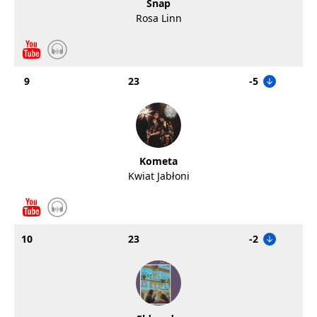
Snap
Rosa Linn
9
23
-5
Kometa
Kwiat Jabłoni
10
23
-2