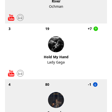
River
Ochman
3
19
+7
Hold My Hand
Lady Gaga
4
80
-1