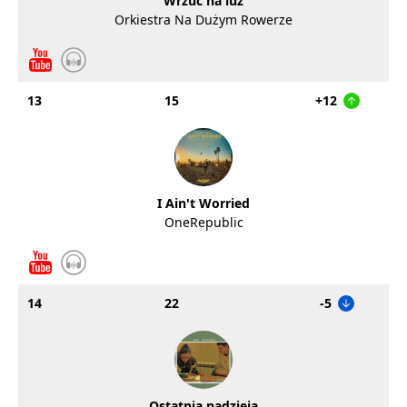
Wrzuć na luz
Orkiestra Na Dużym Rowerze
13
15
+12
I Ain't Worried
OneRepublic
14
22
-5
Ostatnia nadzieja