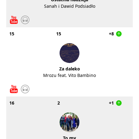
Sanah i Dawid Podsiadło
15
15
+8
Za daleko
Mrozu feat. Vito Bambino
16
2
+1
To my