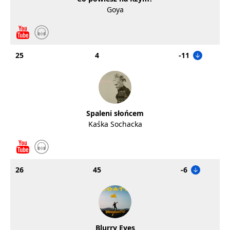
Goya
25
4
-11
Spaleni słońcem
Kaśka Sochacka
26
45
-6
Blurry Eyes