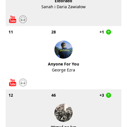
Eldorado
Sanah i Daria Zawiałow
11
28
+1
Anyone For You
George Ezra
12
46
+3