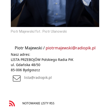
Piotr Majewski/fot.: Piotr Ulanowski
Piotr Majewski /
piotrmajewski@radiopik.pl
Nasz adres:
LISTA PRZEBOJÓW Polskiego Radia PiK
ul. Gdańska 48/50
85-006 Bydgoszcz
lista@radiopik.pl
NOTOWANIE LISTY RSS