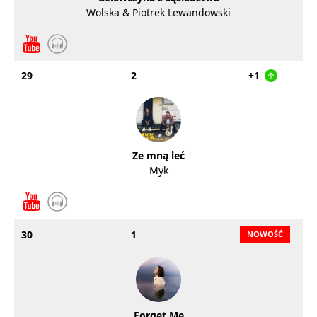
Wolska & Piotrek Lewandowski
29
2
+1
Ze mną leć
Myk
30
1
Forget Me