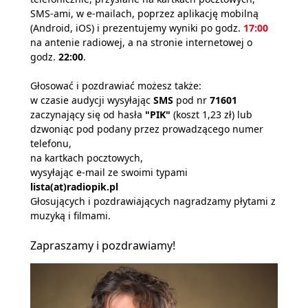
SMS-ami, w e-mailach, poprzez aplikację mobilną
(Android, iOS) i prezentujemy wyniki po godz.
17:00
na antenie radiowej, a na stronie internetowej o
godz.
22:00
.
Głosować i pozdrawiać możesz także:
w czasie audycji wysyłając
SMS
pod nr
71601
zaczynający się od hasła
"PIK"
(koszt 1,23 zł) lub
dzwoniąc pod podany przez prowadzącego numer
telefonu,
na kartkach pocztowych,
wysyłając e-mail ze swoimi typami
lista(at)radiopik.pl
Głosujących i pozdrawiających nagradzamy płytami z
muzyką i filmami.
Zapraszamy i pozdrawiamy!