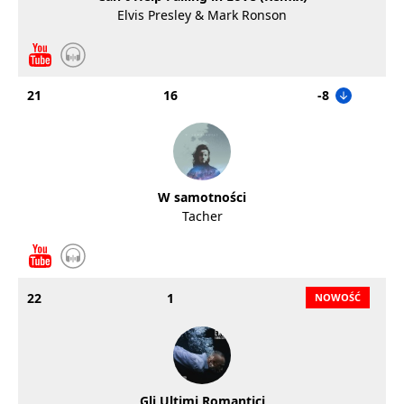
Elvis Presley & Mark Ronson
21
16
-8
W samotności
Tacher
22
1
Gli Ultimi Romantici