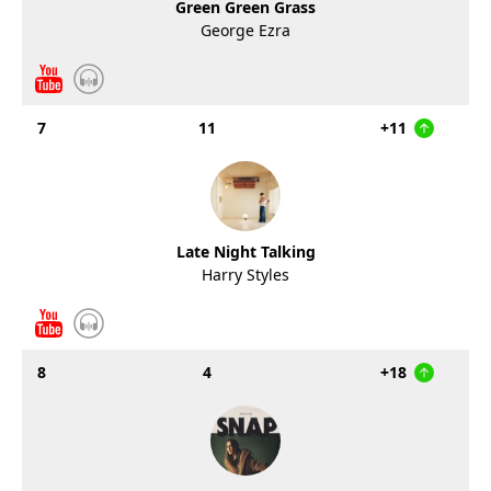
Green Green Grass
George Ezra
7
11
+11
Late Night Talking
Harry Styles
8
4
+18