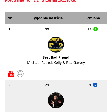
Notowanie 1671 z 24 września 2022 roku.
Nr
Tygodnie na liście
Zmiana
1
19
+1
Best Bad Friend
Michael Patrick Kelly & Rea Garvey
2
21
-1