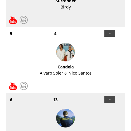
Surrender
Birdy
5
4
Candela
Alvaro Soler & Nico Santos
6
13