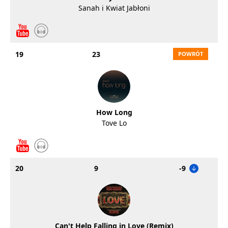
Sanah i Kwiat Jabłoni
19
23
How Long
Tove Lo
20
9
-9
Can't Help Falling in Love (Remix)