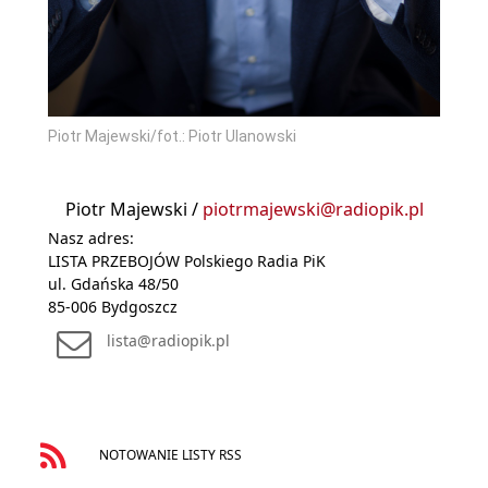
Piotr Majewski/fot.: Piotr Ulanowski
Piotr Majewski /
piotrmajewski@radiopik.pl
Nasz adres:
LISTA PRZEBOJÓW Polskiego Radia PiK
ul. Gdańska 48/50
85-006 Bydgoszcz
lista@radiopik.pl
NOTOWANIE LISTY RSS