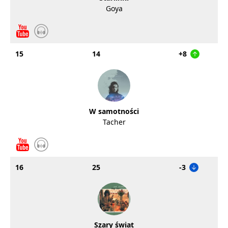
Goya
15
14
+8
W samotności
Tacher
16
25
-3
Szary świat