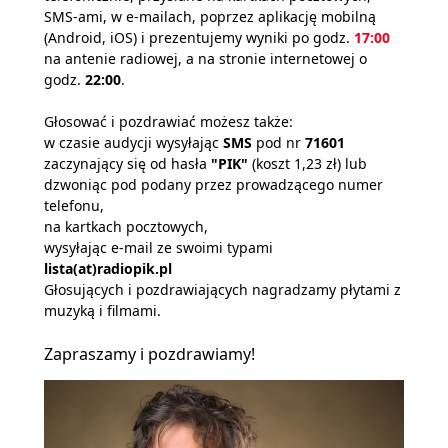
SMS-ami, w e-mailach, poprzez aplikację mobilną
(Android, iOS) i prezentujemy wyniki po godz.
17:00
na antenie radiowej, a na stronie internetowej o
godz.
22:00
.
Głosować i pozdrawiać możesz także:
w czasie audycji wysyłając
SMS
pod nr
71601
zaczynający się od hasła
"PIK"
(koszt 1,23 zł) lub
dzwoniąc pod podany przez prowadzącego numer
telefonu,
na kartkach pocztowych,
wysyłając e-mail ze swoimi typami
lista(at)radiopik.pl
Głosujących i pozdrawiających nagradzamy płytami z
muzyką i filmami.
Zapraszamy i pozdrawiamy!