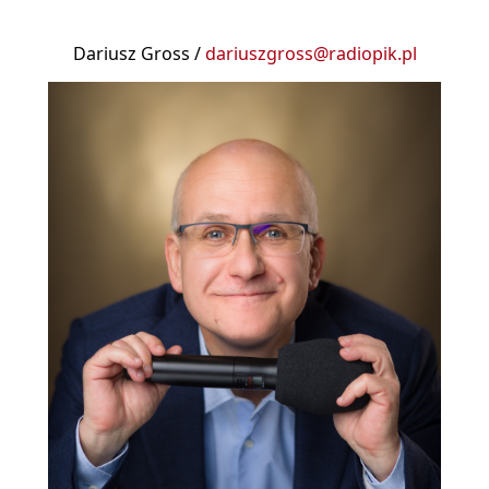
Dariusz Gross /
dariuszgross@radiopik.pl