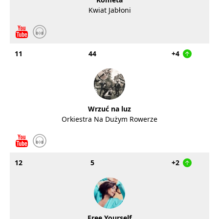
Kwiat Jabłoni
11
44
+4
Wrzuć na luz
Orkiestra Na Dużym Rowerze
12
5
+2
Free Yourself