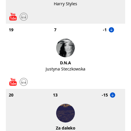
Harry Styles
19
7
-1
D.N.A
Justyna Steczkowska
20
13
-15
Za daleko