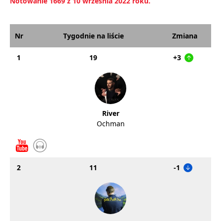
Notowanie 1669 z 10 września 2022 roku.
Nr
Tygodnie na liście
Zmiana
1
19
+3
River
Ochman
2
11
-1