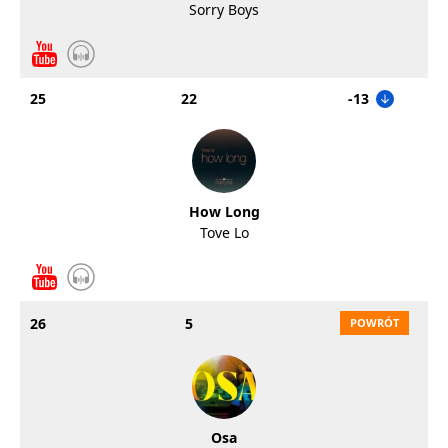
Sorry Boys
25
22
-13
How Long
Tove Lo
26
5
Osa