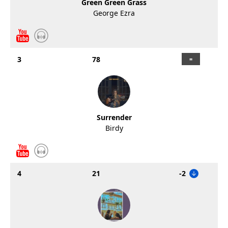
Green Green Grass
George Ezra
3
78
Surrender
Birdy
4
21
-2