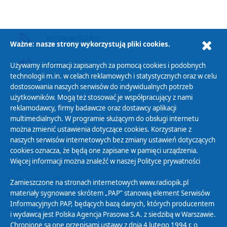
AKTUALNOŚCI RSS
Ważne: nasze strony wykorzystują pliki cookies.
PODCAST AUDIO
Używamy informacji zapisanych za pomocą cookies i podobnych
technologii m.in. w celach reklamowych i statystycznych oraz w celu
dostosowania naszych serwisów do indywidualnych potrzeb
użytkowników. Mogą też stosować je współpracujący z nami
reklamodawcy, firmy badawcze oraz dostawcy aplikacji
multimedialnych. W programie służącym do obsługi internetu
można zmienić ustawienia dotyczące cookies. Korzystanie z
Polityka Prywatności
naszych serwisów internetowych bez zmiany ustawień dotyczących
Zasady korzystania z Serwisu
cookies oznacza, że będą one zapisane w pamięci urządzenia.
Więcej informacji można znaleźć w naszej
Polityce prywatności
Organizacje Pożytku Publicznego
Cyfryzacja DAB+
Zamieszczone na stronach internetowych www.radiopik.pl
materiały sygnowane skrótem „PAP” stanowią element Serwisów
Polityka ochrony danych osobowych
Informacyjnych PAP, będących bazą danych, których producentem
Abonament
i wydawcą jest Polska Agencja Prasowa S.A. z siedzibą w Warszawie.
Zamówienia publiczne
Chronione są one przepisami ustawy z dnia 4 lutego 1994 r. o