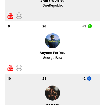
I Ain't Worried
OneRepublic
9
26
+1
Anyone For You
George Ezra
10
21
-2
Kometa