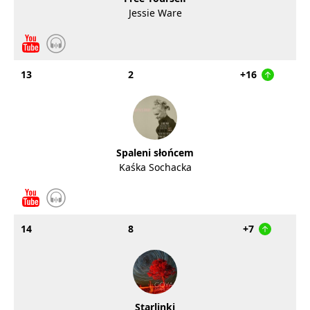
Jessie Ware
13
2
+16
Spaleni słońcem
Kaśka Sochacka
14
8
+7
Starlinki