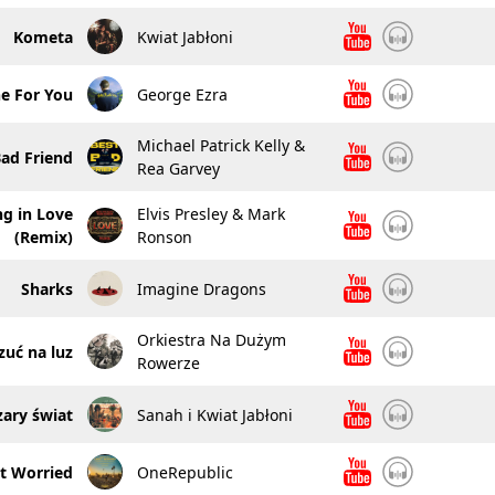
Kometa
Kwiat Jabłoni
e For You
George Ezra
Michael Patrick Kelly &
Bad Friend
Rea Garvey
ng in Love
Elvis Presley & Mark
(Remix)
Ronson
Sharks
Imagine Dragons
Orkiestra Na Dużym
uć na luz
Rowerze
zary świat
Sanah i Kwiat Jabłoni
't Worried
OneRepublic