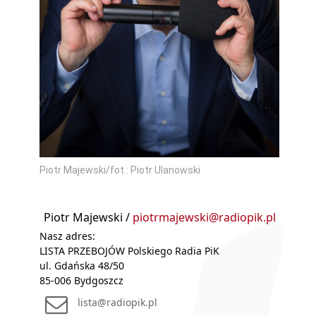
Piotr Majewski/fot.: Piotr Ulanowski
Piotr Majewski /
piotrmajewski@radiopik.pl
Nasz adres:
LISTA PRZEBOJÓW Polskiego Radia PiK
ul. Gdańska 48/50
85-006 Bydgoszcz
lista@radiopik.pl