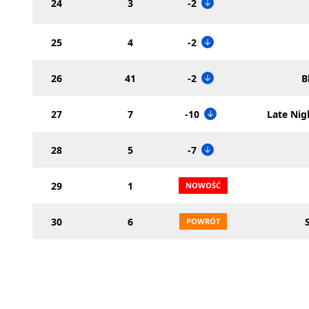
24
3
-2
25
4
-2
26
41
-2
B
27
7
-10
Late Nig
28
5
-7
29
1
30
6