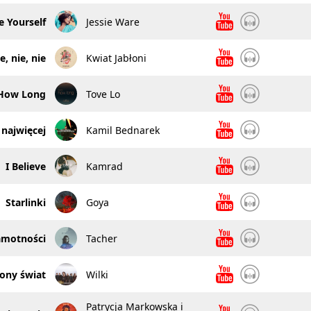
e Yourself
Jessie Ware
e, nie, nie
Kwiat Jabłoni
How Long
Tove Lo
 najwięcej
Kamil Bednarek
I Believe
Kamrad
Starlinki
Goya
amotności
Tacher
ony świat
Wilki
Patrycja Markowska i