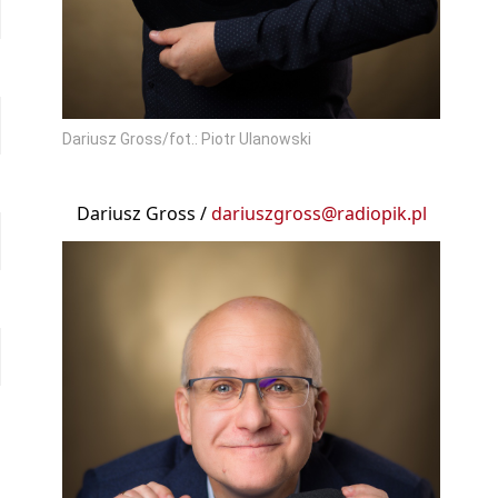
Dariusz Gross/fot.: Piotr Ulanowski
Dariusz Gross /
dariuszgross@radiopik.pl