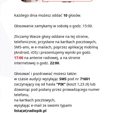
Każdego dnia możesz oddać
10
głosów.
Głosowanie zamykamy w sobotę o godz. 15:00.
Zliczamy Wasze głosy oddane na tej stronie,
telefonicznie, przysłane na kartkach pocztowych,
SMS-ami, w e-mailach, poprzez aplikację mobilną
(Android, iOS) i prezentujemy wyniki po godz.
17:00
na antenie radiowej, a na stronie
internetowej o godz.
22:00
.
Głosować i pozdrawiać możesz także:
w czasie audycji wysyłając
SMS
pod nr
71601
zaczynający się od hasła
"PIK"
(koszt 1,23 zł) lub
dzwoniąc pod podany przez prowadzącego numer
telefonu,
na kartkach pocztowych,
wysyłając e-mail ze swoimi typami
lista(at)radiopik.pl