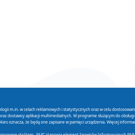
logii m.in. w celach reklamowych i statystycznych oraz w celu dostosow
 Serwisu
Organizacje Pożytku
Cyfryzacja D
raz dostawcy aplikacji multimedialnych. W programie służącym do obsługi
Publicznego
ies oznacza, że będą one zapisane w pamięci urządzenia. Więcej informac
Zamówienia publiczne
sygnowane skrótem „PAP” stanowią element Serwisów Informacyjnych PAP,