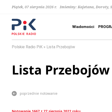
Piątek, 07 sierpnia 2026 r. Imieniny: Kajetana, Doroty, 
Wiadomości
PROGR
Polskie Radio PiK
Lista Przebojów
Lista Przebojów
poprzednie notowanie
Notowanie 1667 z 27 sierpnia 2022 roku.