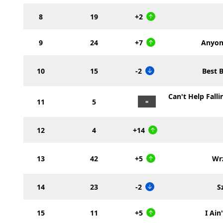
8
19
+2
9
24
+7
Anyon
10
15
-2
Best 
Can't Help Falli
11
5
12
4
+14
13
42
+5
Wrz
14
23
-2
S
15
11
+5
I Ain