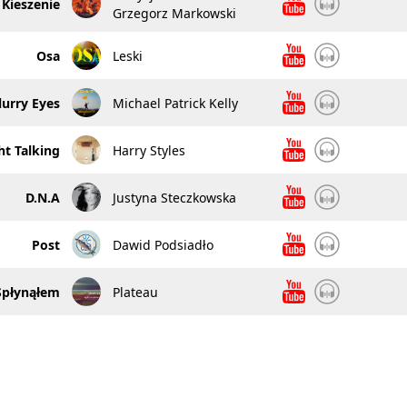
Kieszenie
Grzegorz Markowski
Osa
Leski
lurry Eyes
Michael Patrick Kelly
ht Talking
Harry Styles
D.N.A
Justyna Steczkowska
Post
Dawid Podsiadło
Spłynąłem
Plateau