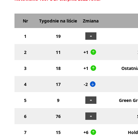
Nr
Tygodnie na liście
Zmiana
1
19
2
11
+1
3
18
+1
Ostatni
4
17
-2
5
9
Green Gr
6
76
7
15
+6
Hold