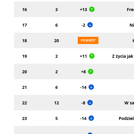
16
3
+13
Fre
17
6
-2
Ni
18
20
19
2
+11
Z życia jak
20
2
+8
21
6
-14
22
12
-8
W s
23
5
-14
Podziel