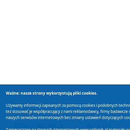
Ważne: nasze strony wykorzystują pliki cookies.
Używamy informacji zapisanych za pomocą cookies i podobnych techno
Polityka Prywatności
Zasady korzystania z
też stosować je współpracujący z nami reklamodawcy, firmy badawcze o
naszych serwisów internetowych bez zmiany ustawień dotyczących cook
Polityka ochrony danych
Abonament
Zamieszczone na stronach internetowych www.radiopik.pl materiały 