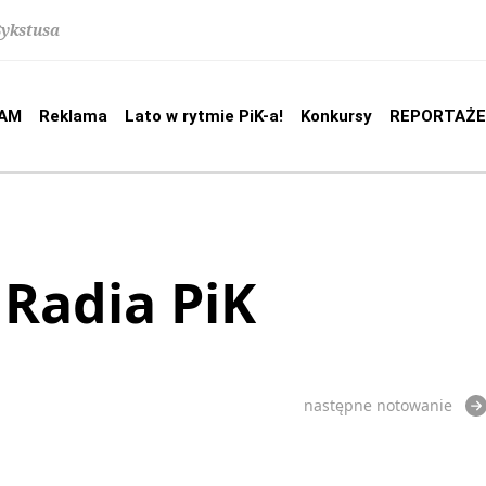
Sykstusa
AM
Reklama
Lato w rytmie PiK-a!
Konkursy
REPORTAŻE
 Radia PiK
następne notowanie