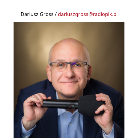
Dariusz Gross /
dariuszgross@radiopik.pl