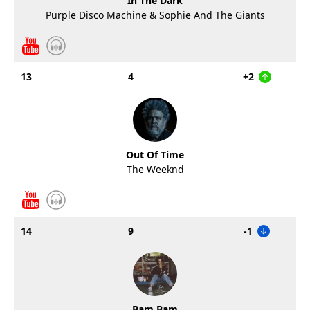
In The Dark
Purple Disco Machine & Sophie And The Giants
13
4
+2
Out Of Time
The Weeknd
14
9
-1
Bam Bam