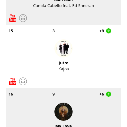
Camila Cabello feat. Ed Sheeran
15
3
+9
Jutro
Kajoa
16
9
+6
My Love