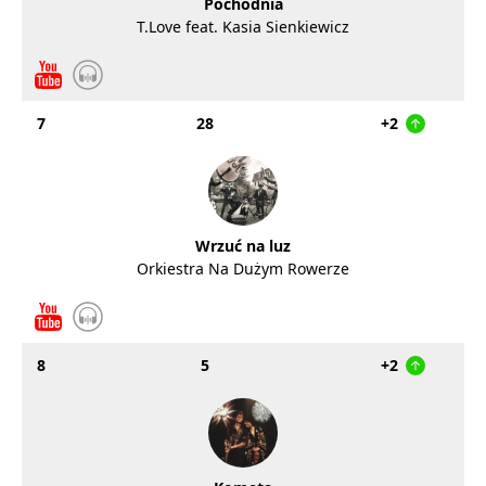
Pochodnia
T.Love feat. Kasia Sienkiewicz
7
28
+2
Wrzuć na luz
Orkiestra Na Dużym Rowerze
8
5
+2