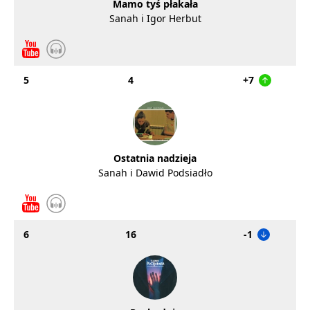
Mamo tyś płakała
Sanah i Igor Herbut
5
4
+7
Ostatnia nadzieja
Sanah i Dawid Podsiadło
6
16
-1