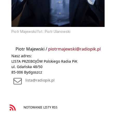
Piotr Majewski/fot.: Piotr Ulanowski
Piotr Majewski /
piotrmajewski@radiopik.pl
Nasz adres:
LISTA PRZEBOJÓW Polskiego Radia PiK
ul. Gdańska 48/50
85-006 Bydgoszcz
lista@radiopik.pl
NOTOWANIE LISTY RSS