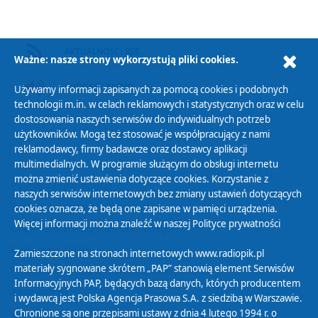
AKTUALNOŚCI RSS
Ważne: nasze strony wykorzystują pliki cookies.
PODCAST AUDIO
Używamy informacji zapisanych za pomocą cookies i podobnych
technologii m.in. w celach reklamowych i statystycznych oraz w celu
dostosowania naszych serwisów do indywidualnych potrzeb
użytkowników. Mogą też stosować je współpracujący z nami
reklamodawcy, firmy badawcze oraz dostawcy aplikacji
multimedialnych. W programie służącym do obsługi internetu
można zmienić ustawienia dotyczące cookies. Korzystanie z
Polityka Prywatności
naszych serwisów internetowych bez zmiany ustawień dotyczących
Zasady korzystania z Serwisu
cookies oznacza, że będą one zapisane w pamięci urządzenia.
Więcej informacji można znaleźć w naszej
Polityce prywatności
Organizacje Pożytku Publicznego
Cyfryzacja DAB+
Zamieszczone na stronach internetowych www.radiopik.pl
materiały sygnowane skrótem „PAP” stanowią element Serwisów
Polityka ochrony danych osobowych
Informacyjnych PAP, będących bazą danych, których producentem
Abonament
i wydawcą jest Polska Agencja Prasowa S.A. z siedzibą w Warszawie.
Zamówienia publiczne
Chronione są one przepisami ustawy z dnia 4 lutego 1994 r. o