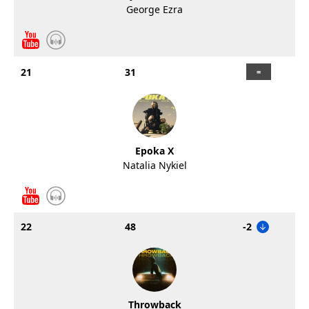
George Ezra
21
31
Epoka X
Natalia Nykiel
22
48
-2
Throwback