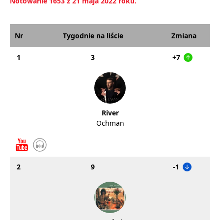
Notowanie 1653 z 21 maja 2022 roku.
Nr
Tygodnie na liście
Zmiana
1
3
+7
River
Ochman
2
9
-1