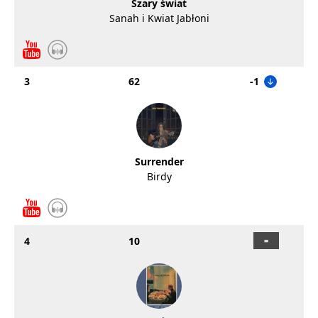
Szary świat
Sanah i Kwiat Jabłoni
3
62
-1
Surrender
Birdy
4
10