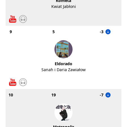
Kometa
Kwiat Jabłoni
9
5
-3
Eldorado
Sanah i Daria Zawiałow
10
19
-7
Metropolis