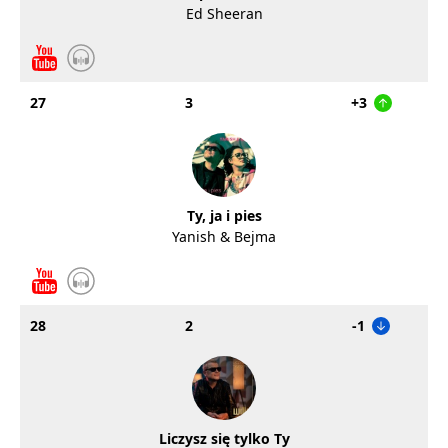
Ed Sheeran
27
3
+3
Ty, ja i pies
Yanish & Bejma
28
2
-1
Liczysz się tylko Ty