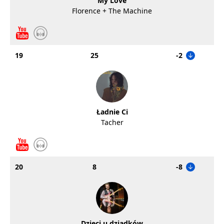
My Love
Florence + The Machine
19
25
-2
Ładnie Ci
Tacher
20
8
-8
Dzieci u dziadków