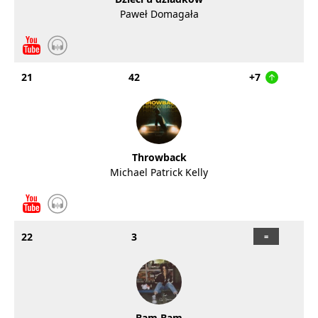
Paweł Domagała
21
42
+7
Throwback
Michael Patrick Kelly
22
3
Bam Bam