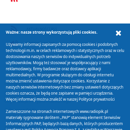
AKTUALNOŚCI RSS
Ważne: nasze strony wykorzystują pliki cookies.
PODCAST AUDIO
Używamy informacji zapisanych za pomocą cookies i podobnych
technologii m.in. w celach reklamowych i statystycznych oraz w celu
dostosowania naszych serwisów do indywidualnych potrzeb
użytkowników. Mogą też stosować je współpracujący z nami
reklamodawcy, firmy badawcze oraz dostawcy aplikacji
multimedialnych. W programie służącym do obsługi internetu
można zmienić ustawienia dotyczące cookies. Korzystanie z
Polityka Prywatności
naszych serwisów internetowych bez zmiany ustawień dotyczących
Zasady korzystania z Serwisu
cookies oznacza, że będą one zapisane w pamięci urządzenia.
Więcej informacji można znaleźć w naszej
Polityce prywatności
Organizacje Pożytku Publicznego
Cyfryzacja DAB+
Zamieszczone na stronach internetowych www.radiopik.pl
materiały sygnowane skrótem „PAP” stanowią element Serwisów
Polityka ochrony danych osobowych
Informacyjnych PAP, będących bazą danych, których producentem
Abonament
i wydawcą jest Polska Agencja Prasowa S.A. z siedzibą w Warszawie.