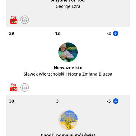
George Ezra
29
13
-2
Nieważne kto
Sławek Wierzcholski i Nocna Zmiana Bluesa
30
3
-5
Chodź, pomaluj mój świat