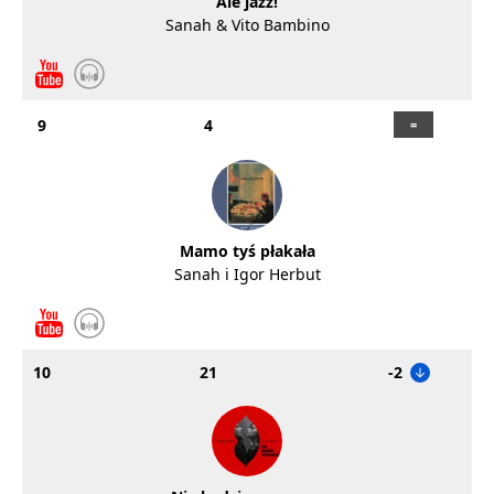
Ale jazz!
Sanah & Vito Bambino
9
4
Mamo tyś płakała
Sanah i Igor Herbut
10
21
-2