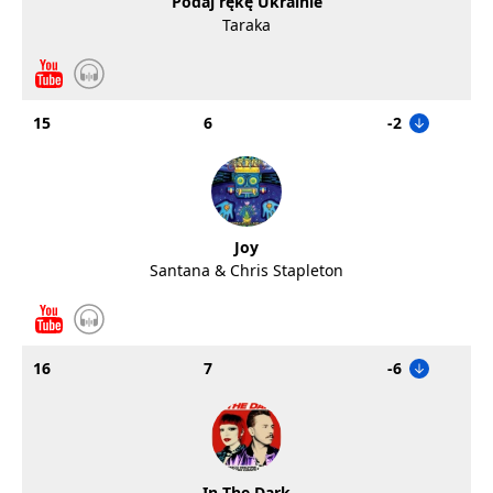
Podaj rękę Ukrainie
Taraka
15
6
-2
Joy
Santana & Chris Stapleton
16
7
-6
In The Dark