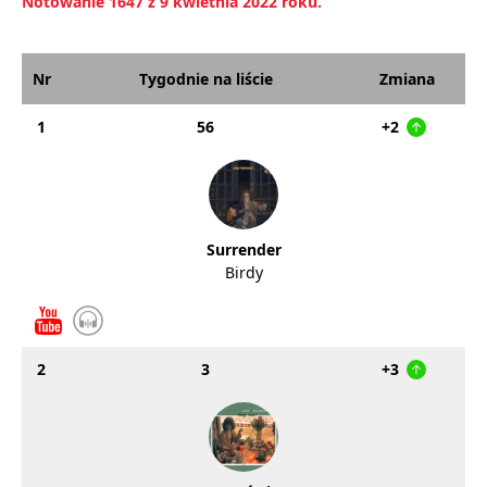
Notowanie 1647 z 9 kwietnia 2022 roku.
Nr
Tygodnie na liście
Zmiana
1
56
+2
Surrender
Birdy
2
3
+3