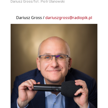
Dariusz Gross/fot.: Piotr Ulanowski
Dariusz Gross /
dariuszgross@radiopik.pl