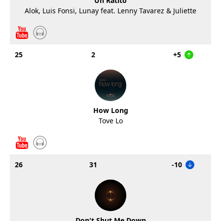
Un Ratito
Alok, Luis Fonsi, Lunay feat. Lenny Tavarez & Juliette
25
2
+5
How Long
Tove Lo
26
31
-10
Don't Shut Me Down