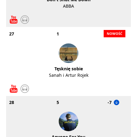
ABBA
27
1
Tęsknię sobie
Sanah i Artur Rojek
28
5
-7
Anyone For You