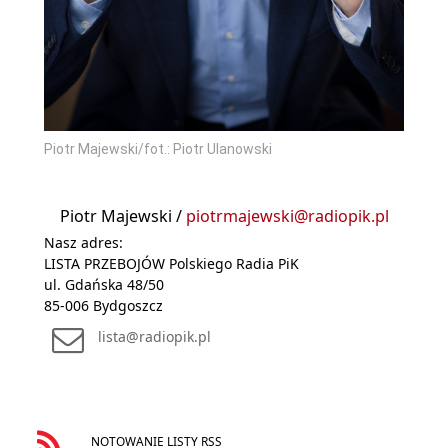
Piotr Majewski/fot.: Piotr Ulanowski
Piotr Majewski /
piotrmajewski@radiopik.pl
Nasz adres:
LISTA PRZEBOJÓW Polskiego Radia PiK
ul. Gdańska 48/50
85-006 Bydgoszcz
lista@radiopik.pl
NOTOWANIE LISTY RSS