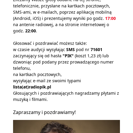
telefonicznie, przysłane na kartkach pocztowych,
SMS-ami, w e-mailach, poprzez aplikację mobilną
(Android, iOS) i prezentujemy wyniki po godz.
17:00
na antenie radiowej, a na stronie internetowej o
godz.
22:00
.
Głosować i pozdrawiać możesz także:
w czasie audycji wysyłając
SMS
pod nr
71601
zaczynający się od hasła
"PIK"
(koszt 1,23 zł) lub
dzwoniąc pod podany przez prowadzącego numer
telefonu,
na kartkach pocztowych,
wysyłając e-mail ze swoimi typami
lista(at)radiopik.pl
Głosujących i pozdrawiających nagradzamy płytami z
muzyką i filmami.
Zapraszamy i pozdrawiamy!