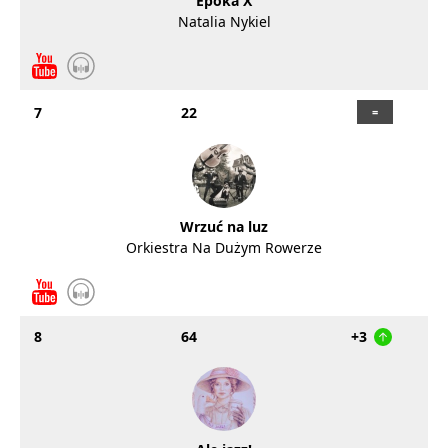
Epoka X
Natalia Nykiel
7
22
Wrzuć na luz
Orkiestra Na Dużym Rowerze
8
64
+3