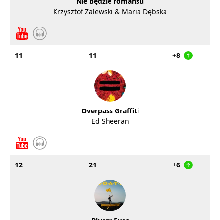
Nie będzie romansu
Krzysztof Zalewski & Maria Dębska
11
11
+8
Overpass Graffiti
Ed Sheeran
12
21
+6