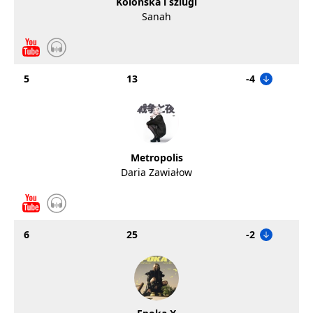
Kolońska i szlugi
Sanah
5
13
-4
Metropolis
Daria Zawiałow
6
25
-2