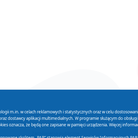
logii m.in. w celach reklamowych i statystycznych oraz w celu dostosow
 Serwisu
Organizacje Pożytku
Cyfryzacja D
raz dostawcy aplikacji multimedialnych. W programie służącym do obsługi
Publicznego
ies oznacza, że będą one zapisane w pamięci urządzenia. Więcej informac
Zamówienia publiczne
sygnowane skrótem „PAP” stanowią element Serwisów Informacyjnych PAP,