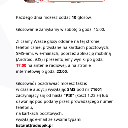
Każdego dnia możesz oddać
10
głosów.
Głosowanie zamykamy w sobotę o godz. 15:00.
Zliczamy Wasze głosy oddane na tej stronie,
telefonicznie, przysłane na kartkach pocztowych,
SMS-ami, w e-mailach, poprzez aplikację mobilną
(Android, iOS) i prezentujemy wyniki po godz.
17:00
na antenie radiowej, a na stronie
internetowej o godz.
22:00
.
Głosować i pozdrawiać możesz także:
w czasie audycji wysyłając
SMS
pod nr
71601
zaczynający się od hasła
"PIK"
(koszt 1,23 zł) lub
dzwoniąc pod podany przez prowadzącego numer
telefonu,
na kartkach pocztowych,
wysyłając e-mail ze swoimi typami
lista(at)radiopik.pl