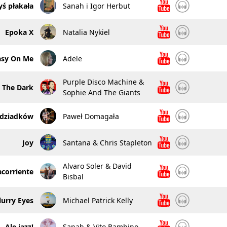
ś płakała
Sanah i Igor Herbut
Epoka X
Natalia Nykiel
asy On Me
Adele
Purple Disco Machine &
n The Dark
Sophie And The Giants
u dziadków
Paweł Domagała
Joy
Santana & Chris Stapleton
Alvaro Soler & David
acorriente
Bisbal
lurry Eyes
Michael Patrick Kelly
Ale jazz!
Sanah & Vito Bambino