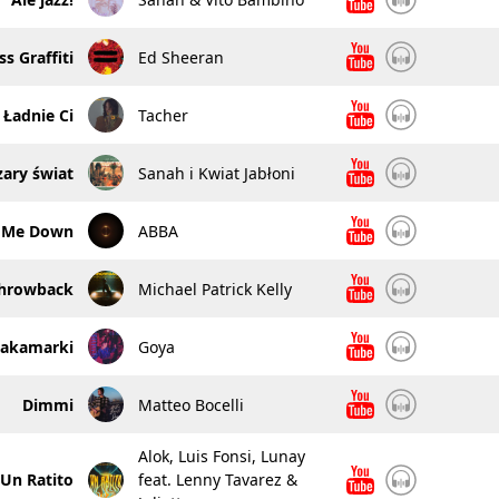
s Graffiti
Ed Sheeran
Ładnie Ci
Tacher
zary świat
Sanah i Kwiat Jabłoni
t Me Down
ABBA
hrowback
Michael Patrick Kelly
Zakamarki
Goya
Dimmi
Matteo Bocelli
Alok, Luis Fonsi, Lunay
Un Ratito
feat. Lenny Tavarez &