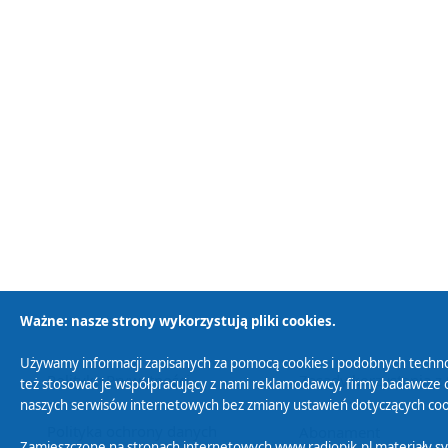
Ważne: nasze strony wykorzystują pliki cookies.
Używamy informacji zapisanych za pomocą cookies i podobnych techno
Polityka Prywatności
Zasady korzystania z
też stosować je współpracujący z nami reklamodawcy, firmy badawcze o
naszych serwisów internetowych bez zmiany ustawień dotyczących cook
Polityka ochrony danych
Abonament
Zamieszczone na stronach internetowych www.radiopik.pl materiały 