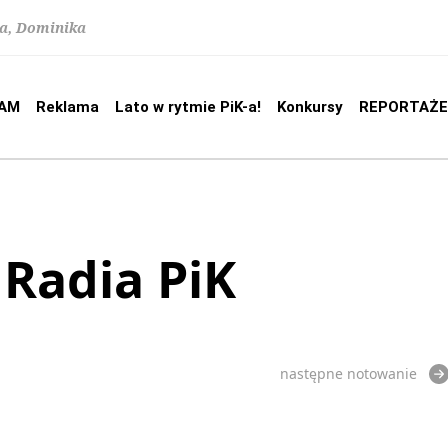
na, Dominika
AM
Reklama
Lato w rytmie PiK-a!
Konkursy
REPORTAŻE
 Radia PiK
następne notowanie