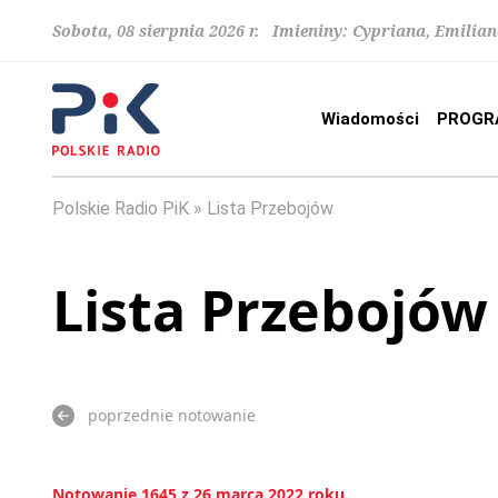
Sobota, 08 sierpnia 2026 r. Imieniny: Cypriana, Emilia
Wiadomości
PROGR
Polskie Radio PiK
Lista Przebojów
Lista Przebojów
poprzednie notowanie
Notowanie 1645 z 26 marca 2022 roku.