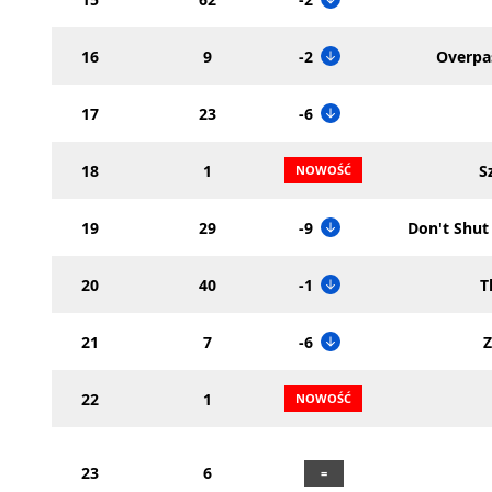
16
9
-2
Overpas
17
23
-6
18
1
S
19
29
-9
Don't Shu
20
40
-1
T
21
7
-6
22
1
23
6