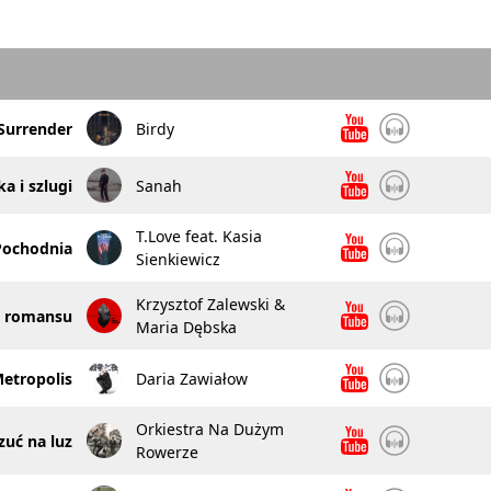
Surrender
Birdy
a i szlugi
Sanah
T.Love feat. Kasia
Pochodnia
Sienkiewicz
Krzysztof Zalewski &
e romansu
Maria Dębska
etropolis
Daria Zawiałow
Orkiestra Na Dużym
uć na luz
Rowerze