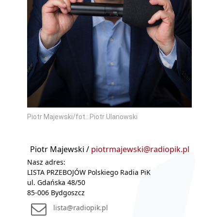
Piotr Majewski/fot.: Piotr Ulanowski
Piotr Majewski /
piotrmajewski@radiopik.pl
Nasz adres:
LISTA PRZEBOJÓW Polskiego Radia PiK
ul. Gdańska 48/50
85-006 Bydgoszcz
lista@radiopik.pl