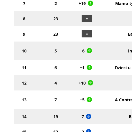
7
2
+19
Mamo ty
8
23
9
23
E
10
5
+6
I
11
6
+1
Dzieci 
12
4
+10
13
7
+5
A Contr
14
19
-7
B
15
62
-2