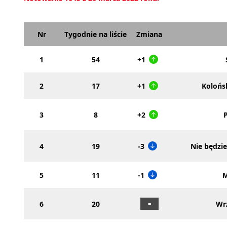
Nr
Tygodnie na liście
Zmiana
1
54
+1
2
17
+1
Kolońsk
3
8
+2
4
19
-3
Nie będzi
5
11
-1
M
6
20
Wrz