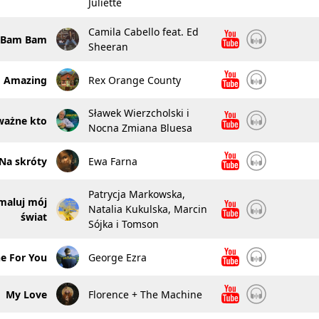
Juliette
Camila Cabello feat. Ed
Bam Bam
Sheeran
Amazing
Rex Orange County
Sławek Wierzcholski i
ważne kto
Nocna Zmiana Bluesa
Na skróty
Ewa Farna
Patrycja Markowska,
maluj mój
Natalia Kukulska, Marcin
świat
Sójka i Tomson
e For You
George Ezra
My Love
Florence + The Machine