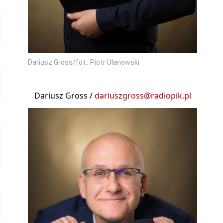
Dariusz Gross/fot.: Piotr Ulanowski
Dariusz Gross /
dariuszgross@radiopik.pl