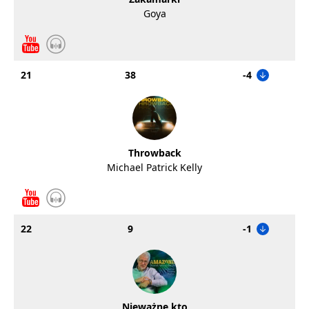
Goya
21
38
-4
Throwback
Michael Patrick Kelly
22
9
-1
Nieważne kto