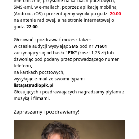
telefonicznie, przysłane na kartkach pocztowych,
SMS-ami, w e-mailach, poprzez aplikację mobilną
(Android, iOS) i prezentujemy wyniki po godz.
20:00
na antenie radiowej, a na stronie internetowej o
godz.
22:00
.
Głosować i pozdrawiać możesz także:
w czasie audycji wysyłając
SMS
pod nr
71601
zaczynający się od hasła
"PIK"
(koszt 1,23 zł) lub
dzwoniąc pod podany przez prowadzącego numer
telefonu,
na kartkach pocztowych,
wysyłając e-mail ze swoimi typami
lista(at)radiopik.pl
Głosujących i pozdrawiających nagradzamy płytami z
muzyką i filmami.
Zapraszamy i pozdrawiamy!