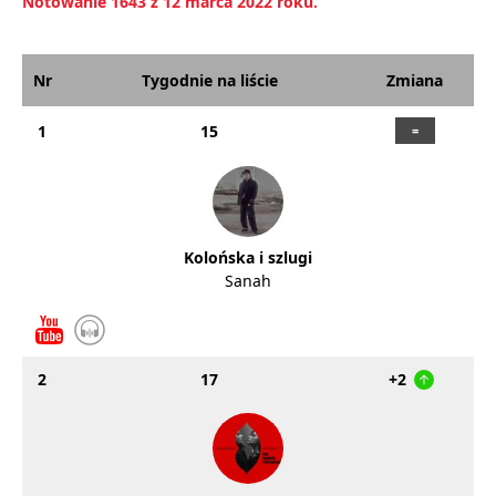
Notowanie 1643 z 12 marca 2022 roku.
Nr
Tygodnie na liście
Zmiana
1
15
Kolońska i szlugi
Sanah
2
17
+2