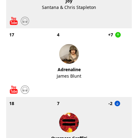
Joy
Santana & Chris Stapleton
17
4
+7
Adrenaline
James Blunt
18
7
-2