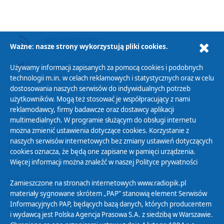
AKTUALNOŚCI RSS
Ważne: nasze strony wykorzystują pliki cookies.
PODCAST AUDIO
Używamy informacji zapisanych za pomocą cookies i podobnych
technologii m.in. w celach reklamowych i statystycznych oraz w celu
dostosowania naszych serwisów do indywidualnych potrzeb
użytkowników. Mogą też stosować je współpracujący z nami
reklamodawcy, firmy badawcze oraz dostawcy aplikacji
multimedialnych. W programie służącym do obsługi internetu
można zmienić ustawienia dotyczące cookies. Korzystanie z
Polityka Prywatności
naszych serwisów internetowych bez zmiany ustawień dotyczących
Zasady korzystania z Serwisu
cookies oznacza, że będą one zapisane w pamięci urządzenia.
Więcej informacji można znaleźć w naszej
Polityce prywatności
Organizacje Pożytku Publicznego
Cyfryzacja DAB+
Zamieszczone na stronach internetowych www.radiopik.pl
materiały sygnowane skrótem „PAP” stanowią element Serwisów
Polityka ochrony danych osobowych
Informacyjnych PAP, będących bazą danych, których producentem
Abonament
i wydawcą jest Polska Agencja Prasowa S.A. z siedzibą w Warszawie.