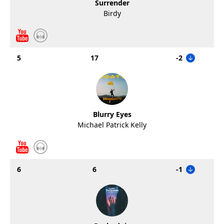
Surrender
Birdy
5
17
-2
Blurry Eyes
Michael Patrick Kelly
6
6
-1