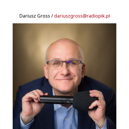
Dariusz Gross /
dariuszgross@radiopik.pl