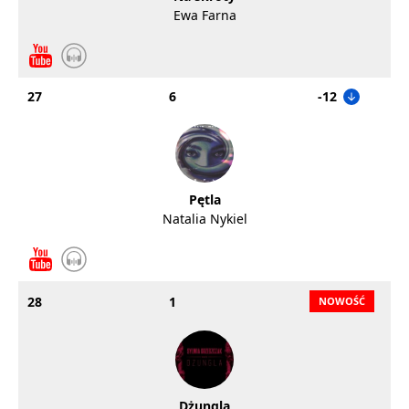
Ewa Farna
27
6
-12
Pętla
Natalia Nykiel
28
1
Dżungla