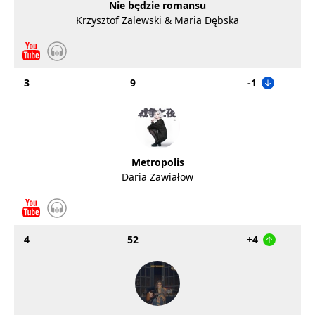
Nie będzie romansu
Krzysztof Zalewski & Maria Dębska
3
9
-1
Metropolis
Daria Zawiałow
4
52
+4