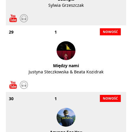
Sylwia Grzeszczak
29
1
Między nami
Justyna Steczkowska & Beata Kozidrak
30
1