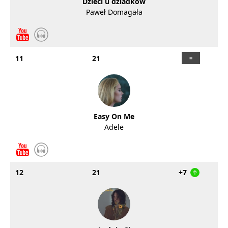
Dzieci u dziadków
Paweł Domagała
11
21
Easy On Me
Adele
12
21
+7