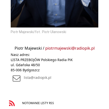
Piotr Majewski/fot.: Piotr Ulanowski
Piotr Majewski /
piotrmajewski@radiopik.pl
Nasz adres:
LISTA PRZEBOJÓW Polskiego Radia PiK
ul. Gdańska 48/50
85-006 Bydgoszcz
lista@radiopik.pl
NOTOWANIE LISTY RSS