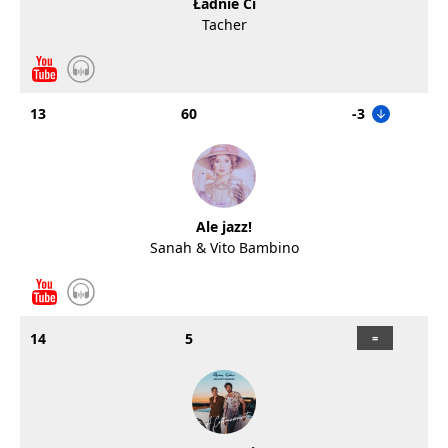
Ładnie Ci
Tacher
13
60
-3
Ale jazz!
Sanah & Vito Bambino
14
5