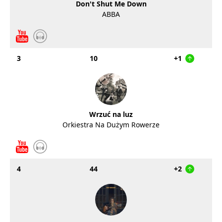
Don't Shut Me Down
ABBA
3
10
+1
Wrzuć na luz
Orkiestra Na Dużym Rowerze
4
44
+2