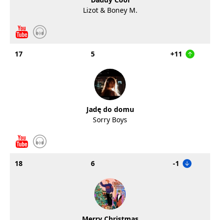
Lizot & Boney M.
17
5
+11
Jadę do domu
Sorry Boys
18
6
-1
Merry Christmas