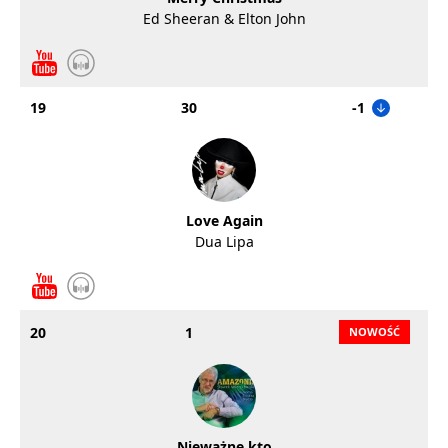
Ed Sheeran & Elton John
19
30
-1
Love Again
Dua Lipa
20
1
Nieważne kto