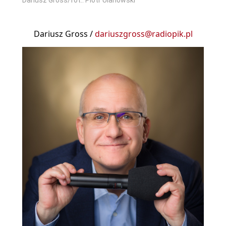
Dariusz Gross /
dariuszgross@radiopik.pl