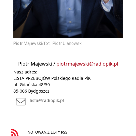
Piotr Majewski/fot.: Piotr Ulanowski
Piotr Majewski /
piotrmajewski@radiopik.pl
Nasz adres:
LISTA PRZEBOJÓW Polskiego Radia PiK
ul. Gdańska 48/50
85-006 Bydgoszcz
lista@radiopik.pl
NOTOWANIE LISTY RSS