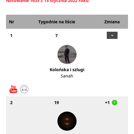
Notowanie 1635 z 15 stycznia 2022 roku.
Nr
Tygodnie na liście
Zmiana
1
7
Kolońska i szlugi
Sanah
2
19
+1