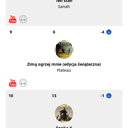
Ten stan
Sanah
9
6
-4
Zimą ogrzej mnie (edycja świąteczna)
Plateau
10
13
-1
Epoka X