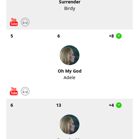
Surrender
Birdy
5
6
+8
Oh My God
Adele
6
13
+4