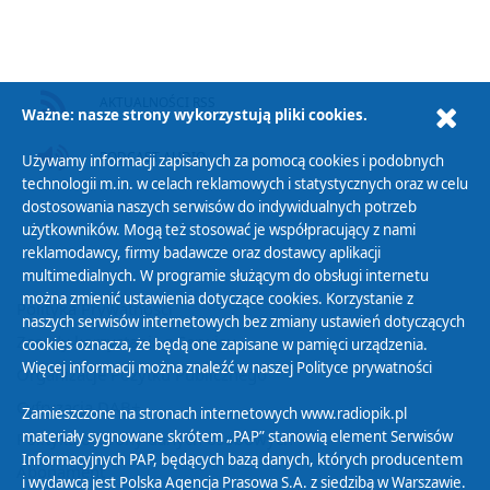
AKTUALNOŚCI RSS
Ważne: nasze strony wykorzystują pliki cookies.
PODCAST AUDIO
Używamy informacji zapisanych za pomocą cookies i podobnych
technologii m.in. w celach reklamowych i statystycznych oraz w celu
dostosowania naszych serwisów do indywidualnych potrzeb
użytkowników. Mogą też stosować je współpracujący z nami
reklamodawcy, firmy badawcze oraz dostawcy aplikacji
multimedialnych. W programie służącym do obsługi internetu
można zmienić ustawienia dotyczące cookies. Korzystanie z
Polityka Prywatności
naszych serwisów internetowych bez zmiany ustawień dotyczących
Zasady korzystania z Serwisu
cookies oznacza, że będą one zapisane w pamięci urządzenia.
Więcej informacji można znaleźć w naszej
Polityce prywatności
Organizacje Pożytku Publicznego
Cyfryzacja DAB+
Zamieszczone na stronach internetowych www.radiopik.pl
materiały sygnowane skrótem „PAP” stanowią element Serwisów
Polityka ochrony danych osobowych
Informacyjnych PAP, będących bazą danych, których producentem
Abonament
i wydawcą jest Polska Agencja Prasowa S.A. z siedzibą w Warszawie.