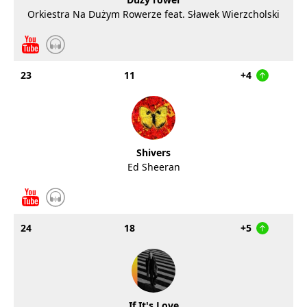
Orkiestra Na Dużym Rowerze feat. Sławek Wierzcholski
23
11
+4
Shivers
Ed Sheeran
24
18
+5
If It's Love