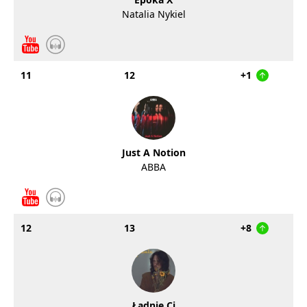
Natalia Nykiel
11
12
+1
Just A Notion
ABBA
12
13
+8
Ładnie Ci