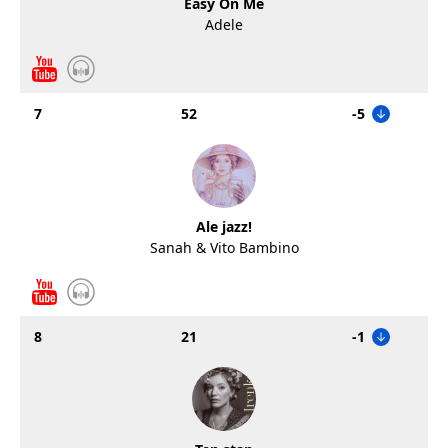
Easy On Me
Adele
7
52
-5
Ale jazz!
Sanah & Vito Bambino
8
21
-1