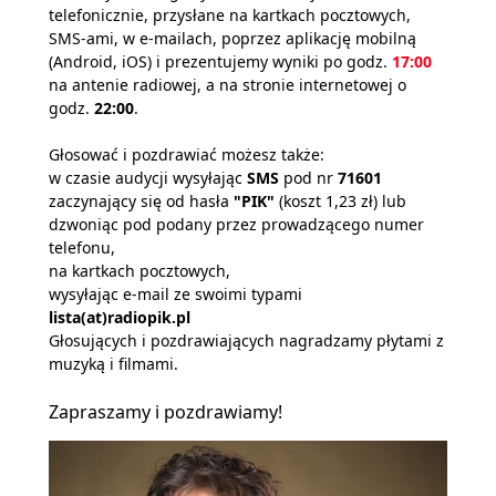
telefonicznie, przysłane na kartkach pocztowych,
SMS-ami, w e-mailach, poprzez aplikację mobilną
(Android, iOS) i prezentujemy wyniki po godz.
17:00
na antenie radiowej, a na stronie internetowej o
godz.
22:00
.
Głosować i pozdrawiać możesz także:
w czasie audycji wysyłając
SMS
pod nr
71601
zaczynający się od hasła
"PIK"
(koszt 1,23 zł) lub
dzwoniąc pod podany przez prowadzącego numer
telefonu,
na kartkach pocztowych,
wysyłając e-mail ze swoimi typami
lista(at)radiopik.pl
Głosujących i pozdrawiających nagradzamy płytami z
muzyką i filmami.
Zapraszamy i pozdrawiamy!