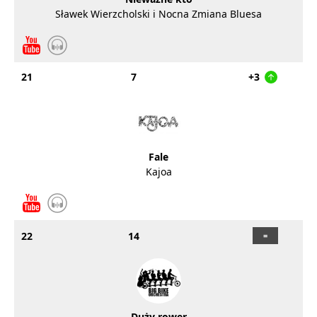
Sławek Wierzcholski i Nocna Zmiana Bluesa
21
7
+3
Fale
Kajoa
22
14
Duży rower