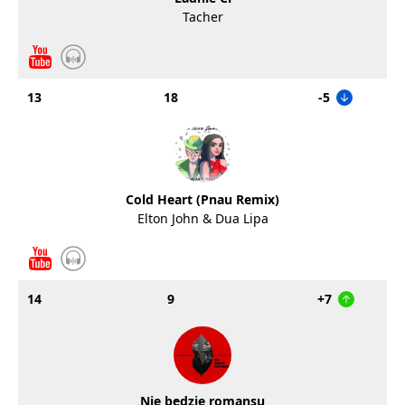
Tacher
13
18
-5
Cold Heart (Pnau Remix)
Elton John & Dua Lipa
14
9
+7
Nie będzie romansu