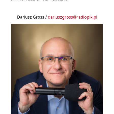
Dariusz Gross /
dariuszgross@radiopik.pl