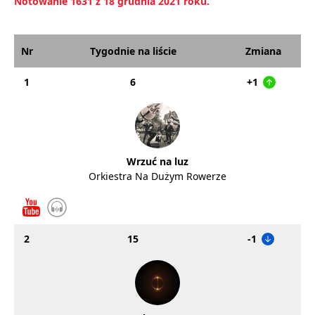
Notowanie 1631 z 18 grudnia 2021 roku.
Nr
Tygodnie na liście
Zmiana
1
6
+1
Wrzuć na luz
Orkiestra Na Dużym Rowerze
2
15
-1