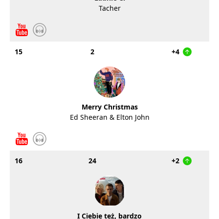
Tacher
15
2
+4
Merry Christmas
Ed Sheeran & Elton John
16
24
+2
I Ciebie też, bardzo