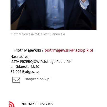
Piotr Majewski/fot.: Piotr Ulanowski
Piotr Majewski /
piotrmajewski@radiopik.pl
Nasz adres:
LISTA PRZEBOJÓW Polskiego Radia PiK
ul. Gdańska 48/50
85-006 Bydgoszcz
lista@radiopik.pl
NOTOWANIE LISTY RSS