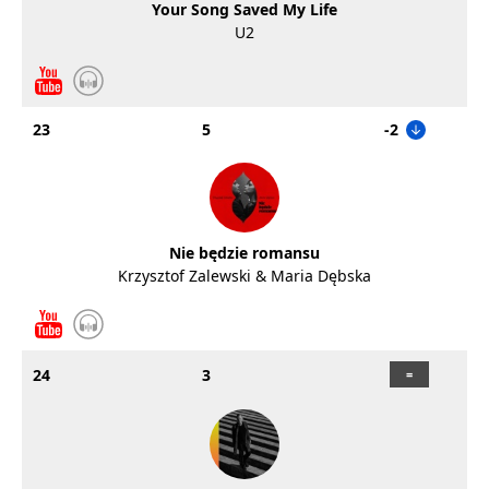
Your Song Saved My Life
U2
23
5
-2
Nie będzie romansu
Krzysztof Zalewski & Maria Dębska
24
3