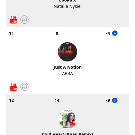
Natalia Nykiel
11
8
-4
Just A Notion
ABBA
12
14
-9
Cold Heart (Pnau Remix)