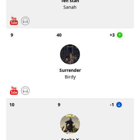
Ten stan
Sanah
9
40
+3
Surrender
Birdy
10
9
-1
Epoka X