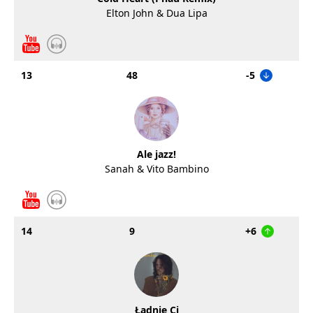
Elton John & Dua Lipa
13
48
-5
Ale jazz!
Sanah & Vito Bambino
14
9
+6
Ładnie Ci