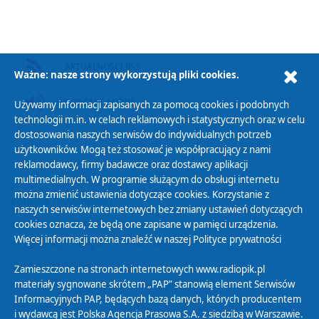
AKTUALNOŚCI RSS
Ważne: nasze strony wykorzystują pliki cookies.
PODCAST AUDIO
Używamy informacji zapisanych za pomocą cookies i podobnych
technologii m.in. w celach reklamowych i statystycznych oraz w celu
dostosowania naszych serwisów do indywidualnych potrzeb
użytkowników. Mogą też stosować je współpracujący z nami
reklamodawcy, firmy badawcze oraz dostawcy aplikacji
multimedialnych. W programie służącym do obsługi internetu
można zmienić ustawienia dotyczące cookies. Korzystanie z
Polityka Prywatności
naszych serwisów internetowych bez zmiany ustawień dotyczących
Zasady korzystania z Serwisu
cookies oznacza, że będą one zapisane w pamięci urządzenia.
Więcej informacji można znaleźć w naszej
Polityce prywatności
Organizacje Pożytku Publicznego
Cyfryzacja DAB+
Zamieszczone na stronach internetowych www.radiopik.pl
materiały sygnowane skrótem „PAP” stanowią element Serwisów
Polityka ochrony danych osobowych
Informacyjnych PAP, będących bazą danych, których producentem
Abonament
i wydawcą jest Polska Agencja Prasowa S.A. z siedzibą w Warszawie.