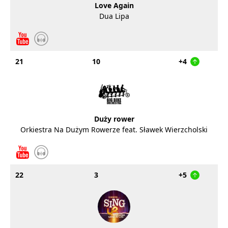
Love Again
Dua Lipa
21
10
+4
Duży rower
Orkiestra Na Dużym Rowerze feat. Sławek Wierzcholski
22
3
+5