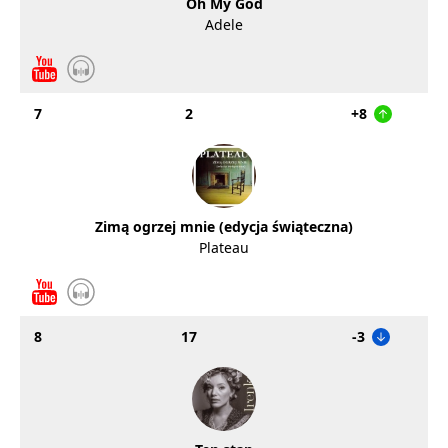
Oh My God
Adele
7
2
+8
Zimą ogrzej mnie (edycja świąteczna)
Plateau
8
17
-3