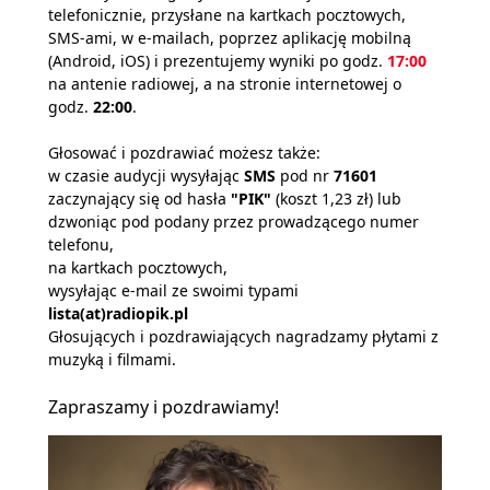
telefonicznie, przysłane na kartkach pocztowych,
SMS-ami, w e-mailach, poprzez aplikację mobilną
(Android, iOS) i prezentujemy wyniki po godz.
17:00
na antenie radiowej, a na stronie internetowej o
godz.
22:00
.
Głosować i pozdrawiać możesz także:
w czasie audycji wysyłając
SMS
pod nr
71601
zaczynający się od hasła
"PIK"
(koszt 1,23 zł) lub
dzwoniąc pod podany przez prowadzącego numer
telefonu,
na kartkach pocztowych,
wysyłając e-mail ze swoimi typami
lista(at)radiopik.pl
Głosujących i pozdrawiających nagradzamy płytami z
muzyką i filmami.
Zapraszamy i pozdrawiamy!