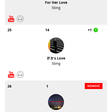
For Her Love
Sting
25
14
+1
If It's Love
Sting
26
1