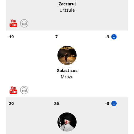
Zaczaruj
Urszula
19
7
-3
Galacticos
Mrozu
20
26
-3