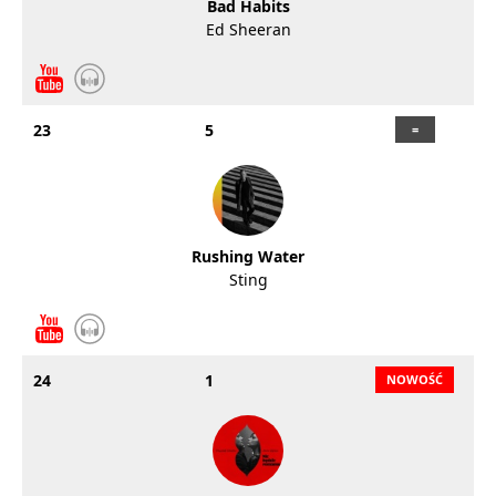
Bad Habits
Ed Sheeran
23
5
Rushing Water
Sting
24
1