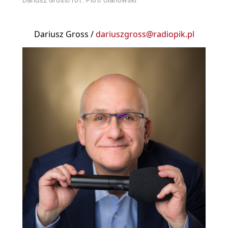
Dariusz Gross /
dariuszgross@radiopik.pl