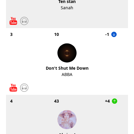
Ten stan
Sanah
3
10
-1
Don't Shut Me Down
ABBA
4
43
+4