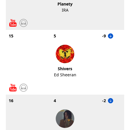
Planety
IRA
15
5
-9
Shivers
Ed Sheeran
16
4
-2