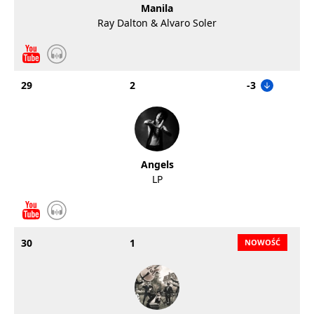
Manila
Ray Dalton & Alvaro Soler
29
2
-3
Angels
LP
30
1