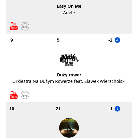
Easy On Me
Adele
9
5
-2
Duży rower
Orkiestra Na Dużym Rowerze feat. Sławek Wierzcholski
10
21
-1