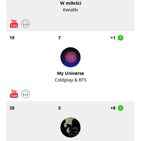
W miłości
Kwiatki
19
7
+1
My Universe
Coldplay & BTS
20
5
+8