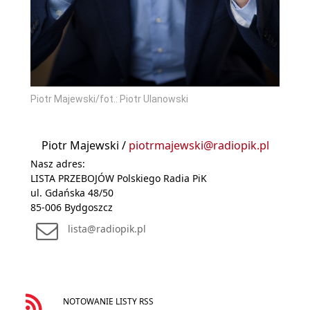
Piotr Majewski/fot.: Piotr Ulanowski
Piotr Majewski /
piotrmajewski@radiopik.pl
Nasz adres:
LISTA PRZEBOJÓW Polskiego Radia PiK
ul. Gdańska 48/50
85-006 Bydgoszcz
lista@radiopik.pl
NOTOWANIE LISTY RSS