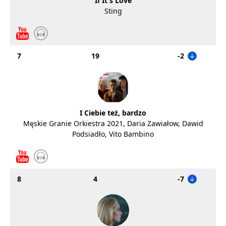
If It's Love
Sting
7
19
-2
I Ciebie też, bardzo
Męskie Granie Orkiestra 2021, Daria Zawiałow, Dawid
Podsiadło, Vito Bambino
8
4
-7