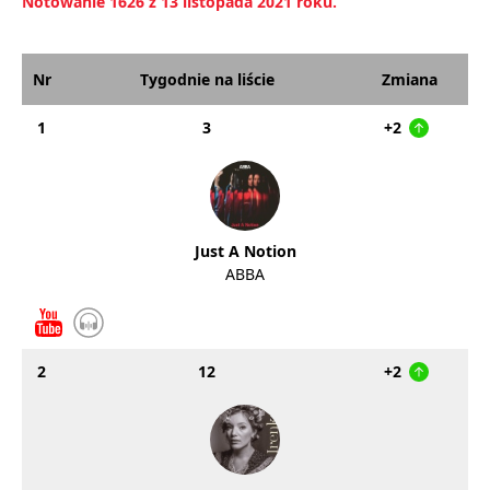
Notowanie 1626 z 13 listopada 2021 roku.
Nr
Tygodnie na liście
Zmiana
1
3
+2
Just A Notion
ABBA
2
12
+2