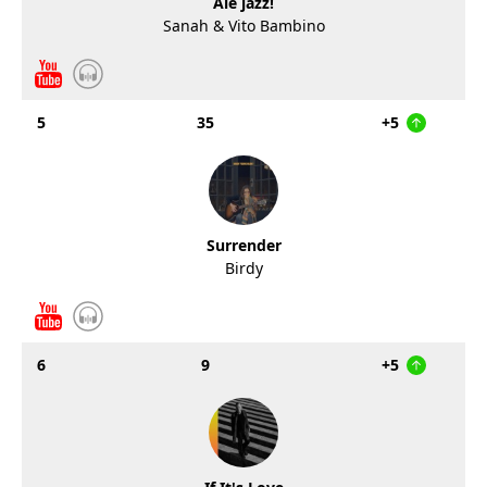
Ale jazz!
Sanah & Vito Bambino
5
35
+5
Surrender
Birdy
6
9
+5