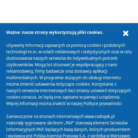
AKTUALNOŚCI RSS
Ważne: nasze strony wykorzystują pliki cookies.
PODCAST AUDIO
Używamy informacji zapisanych za pomocą cookies i podobnych
technologii m.in. w celach reklamowych i statystycznych oraz w celu
dostosowania naszych serwisów do indywidualnych potrzeb
użytkowników. Mogą też stosować je współpracujący z nami
reklamodawcy, firmy badawcze oraz dostawcy aplikacji
multimedialnych. W programie służącym do obsługi internetu
można zmienić ustawienia dotyczące cookies. Korzystanie z
Polityka Prywatności
naszych serwisów internetowych bez zmiany ustawień dotyczących
Zasady korzystania z Serwisu
cookies oznacza, że będą one zapisane w pamięci urządzenia.
Więcej informacji można znaleźć w naszej
Polityce prywatności
Organizacje Pożytku Publicznego
Cyfryzacja DAB+
Zamieszczone na stronach internetowych www.radiopik.pl
materiały sygnowane skrótem „PAP” stanowią element Serwisów
Polityka ochrony danych osobowych
Informacyjnych PAP, będących bazą danych, których producentem
Abonament
i wydawcą jest Polska Agencja Prasowa S.A. z siedzibą w Warszawie.