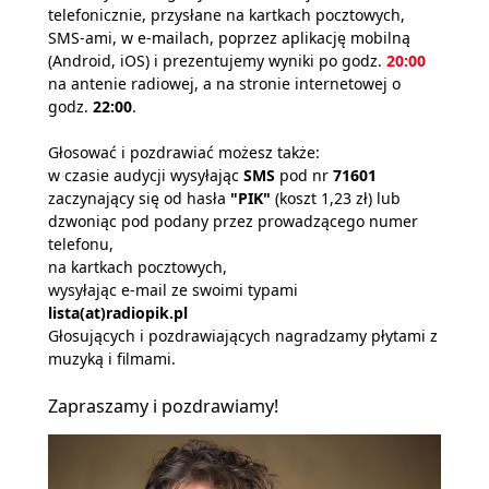
telefonicznie, przysłane na kartkach pocztowych,
SMS-ami, w e-mailach, poprzez aplikację mobilną
(Android, iOS) i prezentujemy wyniki po godz.
20:00
na antenie radiowej, a na stronie internetowej o
godz.
22:00
.
Głosować i pozdrawiać możesz także:
w czasie audycji wysyłając
SMS
pod nr
71601
zaczynający się od hasła
"PIK"
(koszt 1,23 zł) lub
dzwoniąc pod podany przez prowadzącego numer
telefonu,
na kartkach pocztowych,
wysyłając e-mail ze swoimi typami
lista(at)radiopik.pl
Głosujących i pozdrawiających nagradzamy płytami z
muzyką i filmami.
Zapraszamy i pozdrawiamy!