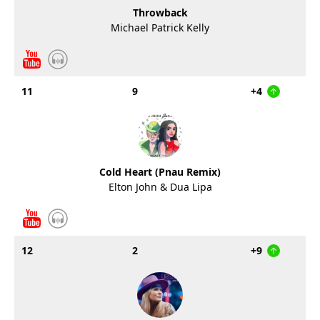
Throwback
Michael Patrick Kelly
11
9
+4
Cold Heart (Pnau Remix)
Elton John & Dua Lipa
12
2
+9