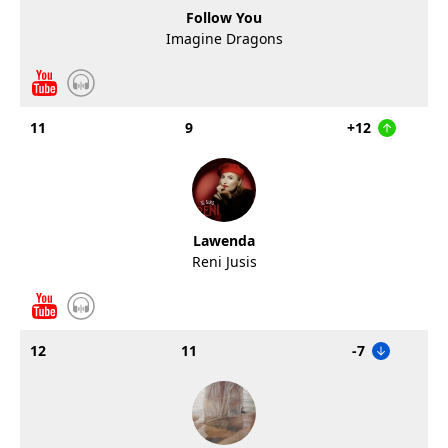
Follow You
Imagine Dragons
11
9
+12
Lawenda
Reni Jusis
12
11
-7