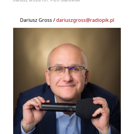
Dariusz Gross /
dariuszgross@radiopik.pl