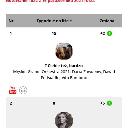
Notowanie 1622 z 16 października 2021 roku.
Nr
Tygodnie na liście
Zmiana
1
15
+2
I Ciebie też, bardzo
Męskie Granie Orkiestra 2021, Daria Zawiałow, Dawid
Podsiadło, Vito Bambino
2
8
+5