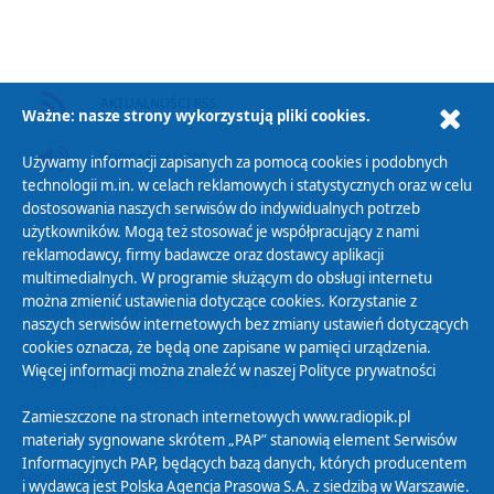
AKTUALNOŚCI RSS
Ważne: nasze strony wykorzystują pliki cookies.
PODCAST AUDIO
Używamy informacji zapisanych za pomocą cookies i podobnych
technologii m.in. w celach reklamowych i statystycznych oraz w celu
dostosowania naszych serwisów do indywidualnych potrzeb
użytkowników. Mogą też stosować je współpracujący z nami
reklamodawcy, firmy badawcze oraz dostawcy aplikacji
multimedialnych. W programie służącym do obsługi internetu
można zmienić ustawienia dotyczące cookies. Korzystanie z
Polityka Prywatności
naszych serwisów internetowych bez zmiany ustawień dotyczących
Zasady korzystania z Serwisu
cookies oznacza, że będą one zapisane w pamięci urządzenia.
Więcej informacji można znaleźć w naszej
Polityce prywatności
Organizacje Pożytku Publicznego
Cyfryzacja DAB+
Zamieszczone na stronach internetowych www.radiopik.pl
materiały sygnowane skrótem „PAP” stanowią element Serwisów
Polityka ochrony danych osobowych
Informacyjnych PAP, będących bazą danych, których producentem
Abonament
i wydawcą jest Polska Agencja Prasowa S.A. z siedzibą w Warszawie.