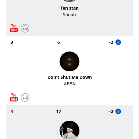
Ten stan
Sanah
3
6
-2
Don't Shut Me Down
ABBA
4
17
-2