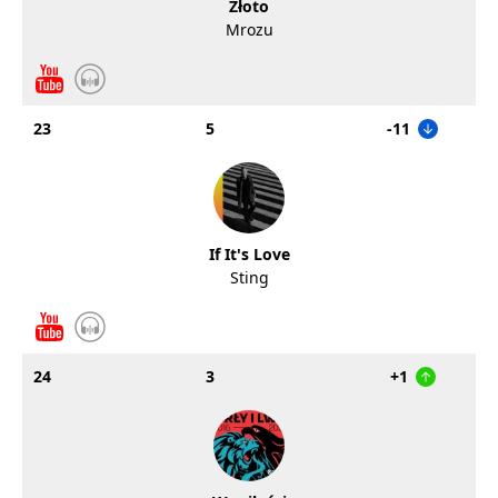
Złoto
Mrozu
23
5
-11
If It's Love
Sting
24
3
+1