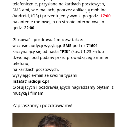
telefonicznie, przysłane na kartkach pocztowych,
SMS-ami, w e-mailach, poprzez aplikację mobilną
(Android, iOS) i prezentujemy wyniki po godz.
17:00
na antenie radiowej, a na stronie internetowej o
godz.
22:00
.
Głosować i pozdrawiać możesz także:
w czasie audycji wysyłając
SMS
pod nr
71601
zaczynający się od hasła
"PIK"
(koszt 1,23 zł) lub
dzwoniąc pod podany przez prowadzącego numer
telefonu,
na kartkach pocztowych,
wysyłając e-mail ze swoimi typami
lista(at)radiopik.pl
Głosujących i pozdrawiających nagradzamy płytami z
muzyką i filmami.
Zapraszamy i pozdrawiamy!