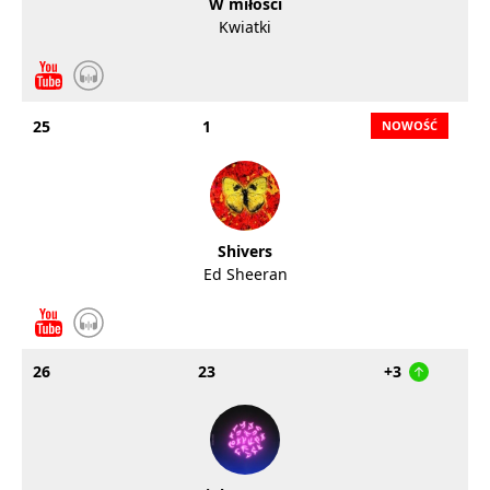
W miłości
Kwiatki
25
1
Shivers
Ed Sheeran
26
23
+3