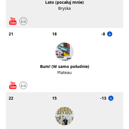
Lato (pocałuj mnie)
Bryska
21
18
-8
Bum! (W samo południe)
Plateau
22
15
-13