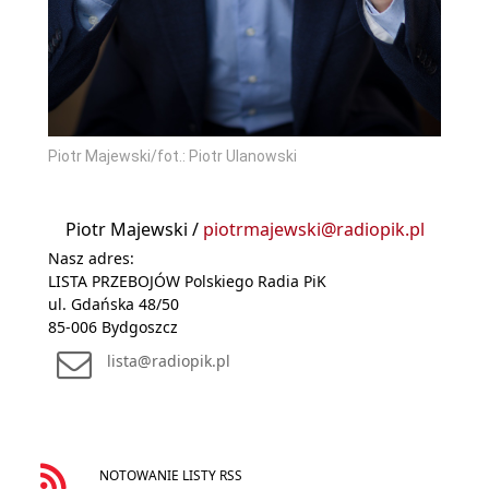
Piotr Majewski/fot.: Piotr Ulanowski
Piotr Majewski /
piotrmajewski@radiopik.pl
Nasz adres:
LISTA PRZEBOJÓW Polskiego Radia PiK
ul. Gdańska 48/50
85-006 Bydgoszcz
lista@radiopik.pl
NOTOWANIE LISTY RSS