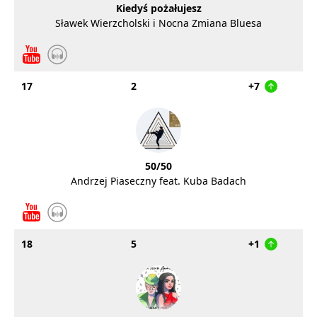
Kiedyś pożałujesz
Sławek Wierzcholski i Nocna Zmiana Bluesa
17
2
+7
50/50
Andrzej Piaseczny feat. Kuba Badach
18
5
+1