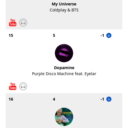
My Universe
Coldplay & BTS
15
5
-1
Dopamine
Purple Disco Machine feat. Eyelar
16
4
-1