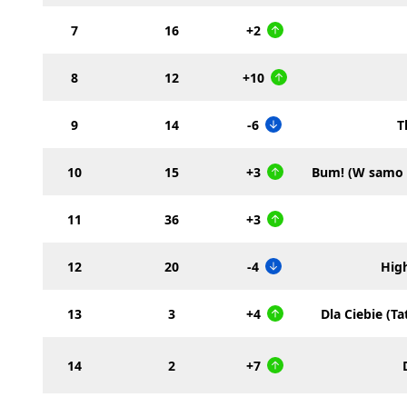
7
16
+2
8
12
+10
9
14
-6
T
10
15
+3
Bum! (W samo 
11
36
+3
12
20
-4
Hig
13
3
+4
Dla Ciebie (T
14
2
+7