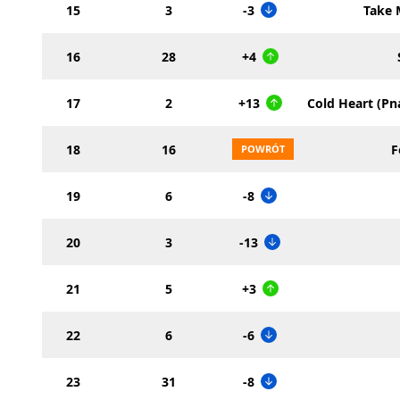
15
3
-3
Take 
16
28
+4
17
2
+13
Cold Heart (Pn
18
16
F
19
6
-8
20
3
-13
21
5
+3
22
6
-6
23
31
-8