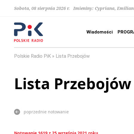
Sobota, 08 sierpnia 2026 r. Imieniny: Cypriana, Emilia
Wiadomości
PROGR
Polskie Radio PiK
Lista Przebojów
Lista Przebojów
poprzednie notowanie
Notowanie 1619 z 25 września 2021 roku.