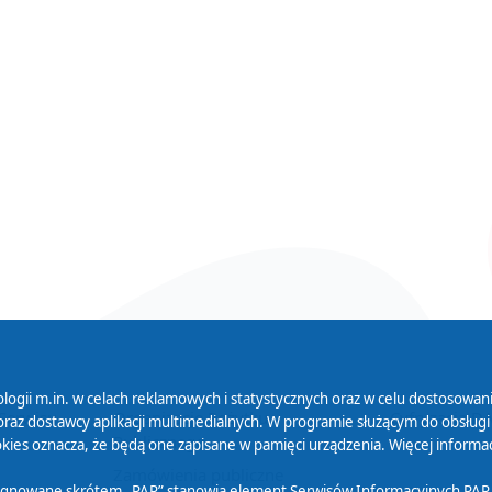
logii m.in. w celach reklamowych i statystycznych oraz w celu dostosow
 Serwisu
Organizacje Pożytku
Cyfryzacja D
raz dostawcy aplikacji multimedialnych. W programie służącym do obsługi
Publicznego
ies oznacza, że będą one zapisane w pamięci urządzenia. Więcej informac
Zamówienia publiczne
sygnowane skrótem „PAP” stanowią element Serwisów Informacyjnych PAP,