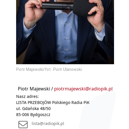
Piotr Majewski/fot.: Piotr Ulanowski
Piotr Majewski /
piotrmajewski@radiopik.pl
Nasz adres:
LISTA PRZEBOJÓW Polskiego Radia PiK
ul. Gdańska 48/50
85-006 Bydgoszcz
lista@radiopik.pl