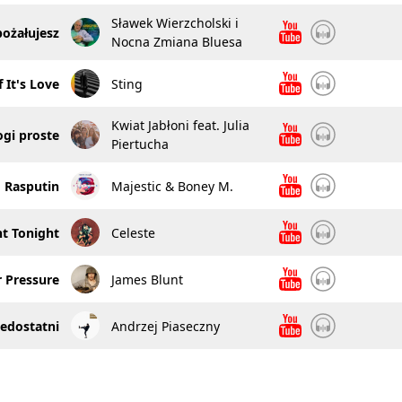
Sławek Wierzcholski i
pożałujesz
Nocna Zmiana Bluesa
f It's Love
Sting
Kwiat Jabłoni feat. Julia
ogi proste
Piertucha
Rasputin
Majestic & Boney M.
t Tonight
Celeste
 Pressure
James Blunt
edostatni
Andrzej Piaseczny