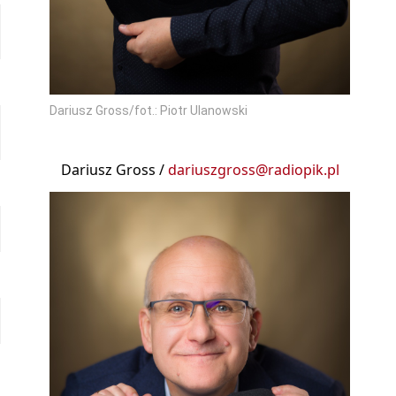
Dariusz Gross/fot.: Piotr Ulanowski
Dariusz Gross /
dariuszgross@radiopik.pl