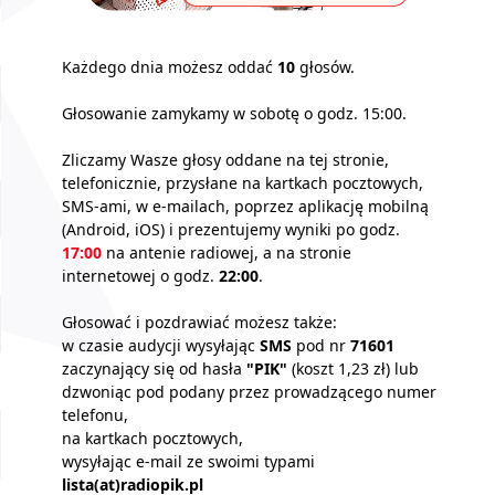
Każdego dnia możesz oddać
10
głosów.
Głosowanie zamykamy w sobotę o godz. 15:00.
Zliczamy Wasze głosy oddane na tej stronie,
telefonicznie, przysłane na kartkach pocztowych,
SMS-ami, w e-mailach, poprzez aplikację mobilną
(Android, iOS) i prezentujemy wyniki po godz.
17:00
na antenie radiowej, a na stronie
internetowej o godz.
22:00
.
Głosować i pozdrawiać możesz także:
w czasie audycji wysyłając
SMS
pod nr
71601
zaczynający się od hasła
"PIK"
(koszt 1,23 zł) lub
dzwoniąc pod podany przez prowadzącego numer
telefonu,
na kartkach pocztowych,
wysyłając e-mail ze swoimi typami
lista(at)radiopik.pl