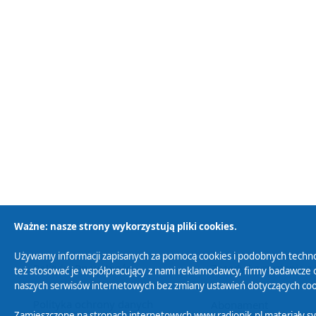
Ważne: nasze strony wykorzystują pliki cookies.
Używamy informacji zapisanych za pomocą cookies i podobnych techno
Polityka Prywatności
Zasady korzystania z
też stosować je współpracujący z nami reklamodawcy, firmy badawcze o
naszych serwisów internetowych bez zmiany ustawień dotyczących cook
Polityka ochrony danych
Abonament
Zamieszczone na stronach internetowych www.radiopik.pl materiały 