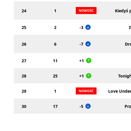
24
1
Kiedyś 
25
2
-3
I
26
6
-7
Dr
27
11
+1
28
25
+1
Tonigh
29
1
Love Under
30
17
-5
Prz