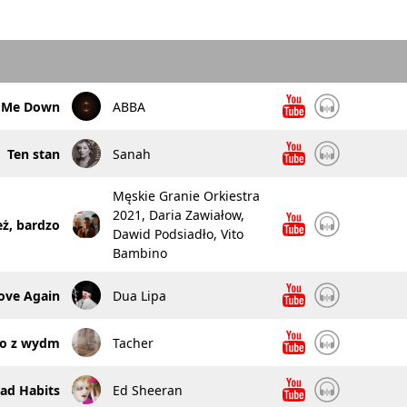
t Me Down
ABBA
Ten stan
Sanah
Męskie Granie Orkiestra
2021, Daria Zawiałow,
eż, bardzo
Dawid Podsiadło, Vito
Bambino
ove Again
Dua Lipa
no z wydm
Tacher
ad Habits
Ed Sheeran