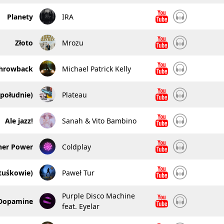
Planety
IRA
Złoto
Mrozu
hrowback
Michael Patrick Kelly
południe)
Plateau
Ale jazz!
Sanah & Vito Bambino
her Power
Coldplay
atuśkowie)
Paweł Tur
Purple Disco Machine
Dopamine
feat. Eyelar