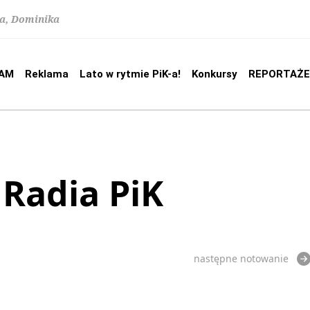
na, Dominika
AM
Reklama
Lato w rytmie PiK-a!
Konkursy
REPORTAŻE
 Radia PiK
następne notowanie