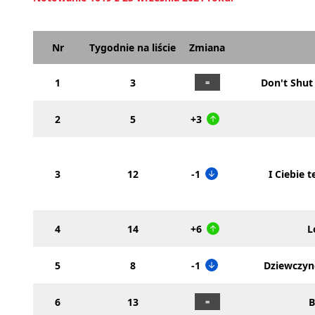
Nr
Tygodnie na liście
Zmiana
1
3
Don't Shu
2
5
+3
3
12
-1
I Ciebie t
4
14
+6
L
5
8
-1
Dziewczy
6
13
B