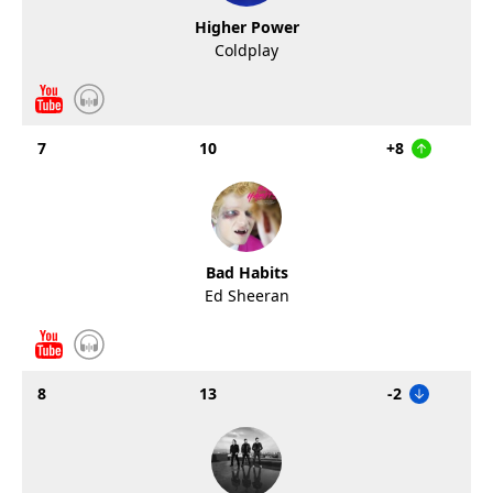
Higher Power
Coldplay
7
10
+8
Bad Habits
Ed Sheeran
8
13
-2