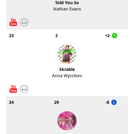
Told You So
Nathan Evans
23
2
+2
Skrable
Anna Wyszkoni
24
29
-8