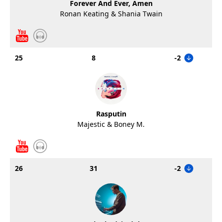
Forever And Ever, Amen
Ronan Keating & Shania Twain
25
8
-2
Rasputin
Majestic & Boney M.
26
31
-2