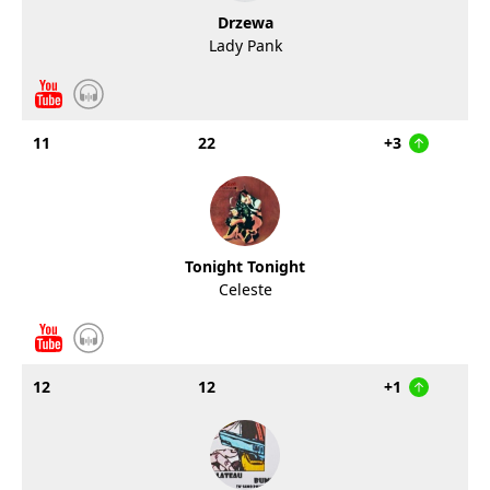
Drzewa
Lady Pank
11
22
+3
Tonight Tonight
Celeste
12
12
+1