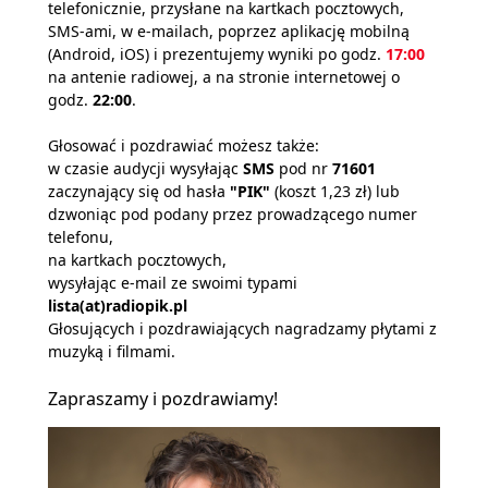
telefonicznie, przysłane na kartkach pocztowych,
SMS-ami, w e-mailach, poprzez aplikację mobilną
(Android, iOS) i prezentujemy wyniki po godz.
17:00
na antenie radiowej, a na stronie internetowej o
godz.
22:00
.
Głosować i pozdrawiać możesz także:
w czasie audycji wysyłając
SMS
pod nr
71601
zaczynający się od hasła
"PIK"
(koszt 1,23 zł) lub
dzwoniąc pod podany przez prowadzącego numer
telefonu,
na kartkach pocztowych,
wysyłając e-mail ze swoimi typami
lista(at)radiopik.pl
Głosujących i pozdrawiających nagradzamy płytami z
muzyką i filmami.
Zapraszamy i pozdrawiamy!