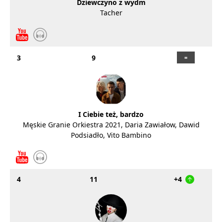
Dziewczyno z wydm
Tacher
3
9
I Ciebie też, bardzo
Męskie Granie Orkiestra 2021, Daria Zawiałow, Dawid
Podsiadło, Vito Bambino
4
11
+4