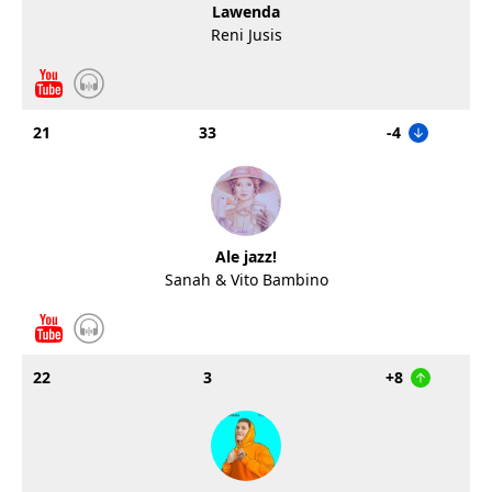
Lawenda
Reni Jusis
21
33
-4
Ale jazz!
Sanah & Vito Bambino
22
3
+8