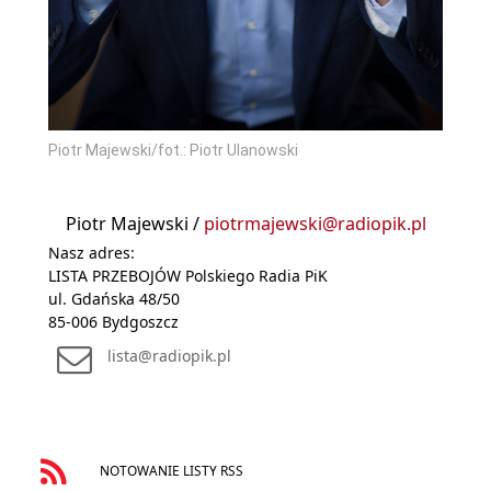
Piotr Majewski/fot.: Piotr Ulanowski
Piotr Majewski /
piotrmajewski@radiopik.pl
Nasz adres:
LISTA PRZEBOJÓW Polskiego Radia PiK
ul. Gdańska 48/50
85-006 Bydgoszcz
lista@radiopik.pl
NOTOWANIE LISTY RSS