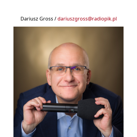
Dariusz Gross /
dariuszgross@radiopik.pl