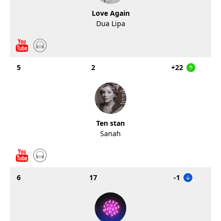
Love Again
Dua Lipa
5
2
+22
Ten stan
Sanah
6
17
-1