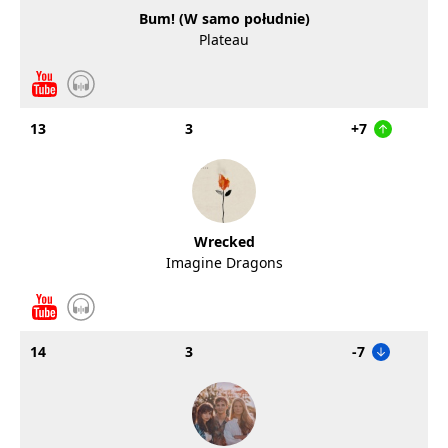
Bum! (W samo południe)
Plateau
13
3
+7
Wrecked
Imagine Dragons
14
3
-7