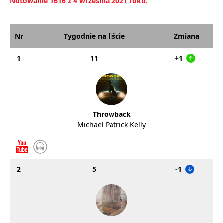
Notowanie 1616 z 4 września 2021 roku.
Nr
Tygodnie na liście
Zmiana
1
11
+1
Throwback
Michael Patrick Kelly
2
5
-1