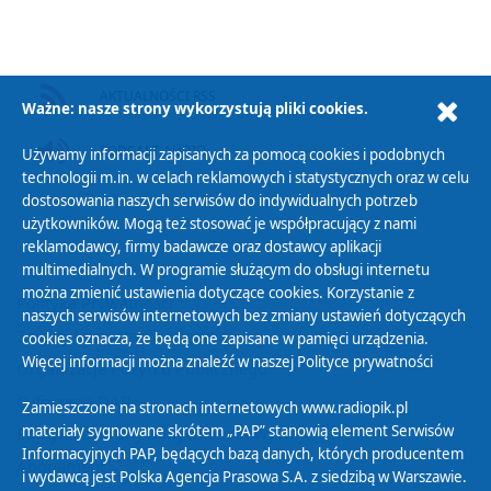
AKTUALNOŚCI RSS
Ważne: nasze strony wykorzystują pliki cookies.
PODCAST AUDIO
Używamy informacji zapisanych za pomocą cookies i podobnych
technologii m.in. w celach reklamowych i statystycznych oraz w celu
dostosowania naszych serwisów do indywidualnych potrzeb
użytkowników. Mogą też stosować je współpracujący z nami
reklamodawcy, firmy badawcze oraz dostawcy aplikacji
multimedialnych. W programie służącym do obsługi internetu
można zmienić ustawienia dotyczące cookies. Korzystanie z
Polityka Prywatności
naszych serwisów internetowych bez zmiany ustawień dotyczących
Zasady korzystania z Serwisu
cookies oznacza, że będą one zapisane w pamięci urządzenia.
Więcej informacji można znaleźć w naszej
Polityce prywatności
Organizacje Pożytku Publicznego
Cyfryzacja DAB+
Zamieszczone na stronach internetowych www.radiopik.pl
materiały sygnowane skrótem „PAP” stanowią element Serwisów
Polityka ochrony danych osobowych
Informacyjnych PAP, będących bazą danych, których producentem
Abonament
i wydawcą jest Polska Agencja Prasowa S.A. z siedzibą w Warszawie.