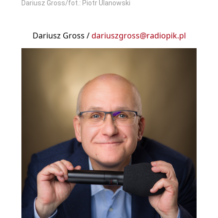
Dariusz Gross/fot.: Piotr Ulanowski
Dariusz Gross /
dariuszgross@radiopik.pl