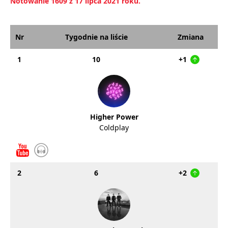
Notowanie 1609 z 17 lipca 2021 roku.
Nr
Tygodnie na liście
Zmiana
1
10
+1
Higher Power
Coldplay
2
6
+2