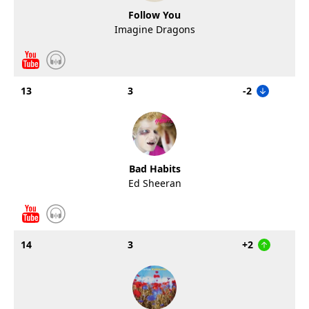
Follow You
Imagine Dragons
13
3
-2
Bad Habits
Ed Sheeran
14
3
+2