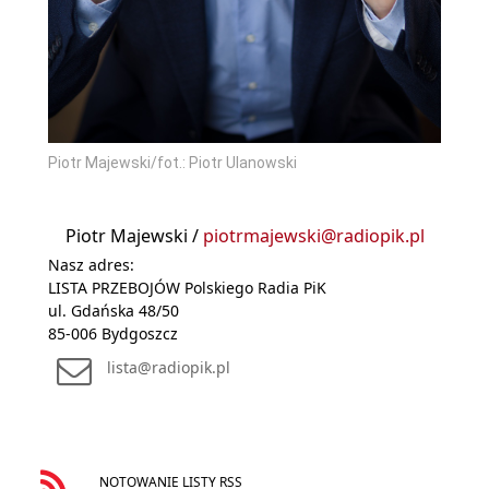
Piotr Majewski/fot.: Piotr Ulanowski
Piotr Majewski /
piotrmajewski@radiopik.pl
Nasz adres:
LISTA PRZEBOJÓW Polskiego Radia PiK
ul. Gdańska 48/50
85-006 Bydgoszcz
lista@radiopik.pl
NOTOWANIE LISTY RSS