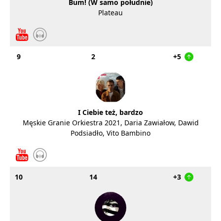
Bum! (W samo południe)
Plateau
9
2
+5
I Ciebie też, bardzo
Męskie Granie Orkiestra 2021, Daria Zawiałow, Dawid
Podsiadło, Vito Bambino
10
14
+3