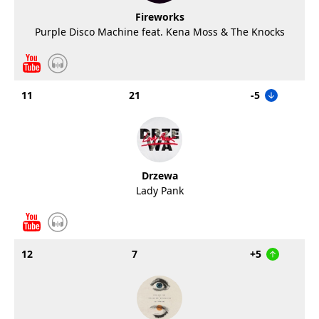
Fireworks
Purple Disco Machine feat. Kena Moss & The Knocks
11
21
-5
Drzewa
Lady Pank
12
7
+5