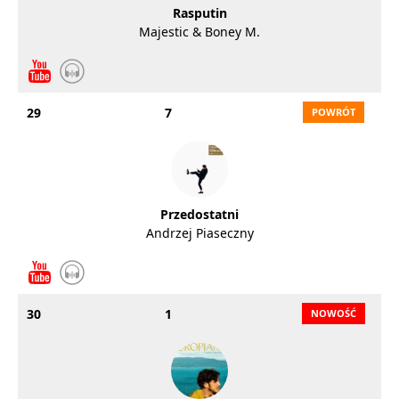
Rasputin
Majestic & Boney M.
29
7
Przedostatni
Andrzej Piaseczny
30
1