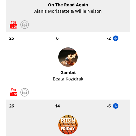
On The Road Again
Alanis Morissette & Willie Nelson
25
6
-2
Gambit
Beata Kozidrak
26
14
-6