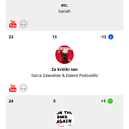
etc.
Sanah
23
13
-13
Za krótki sen
Daria Zawiałow & Dawid Podsiadło
24
5
+1