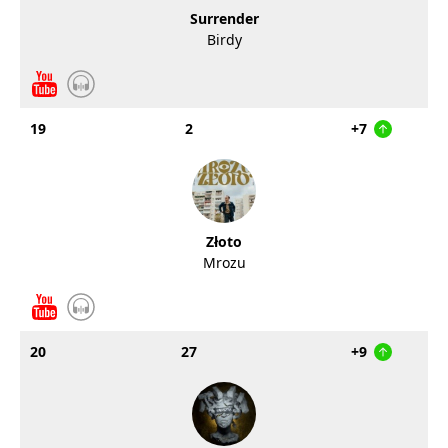
Surrender
Birdy
19
2
+7
Złoto
Mrozu
20
27
+9