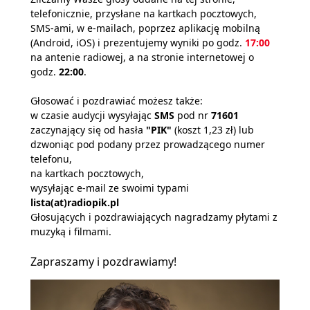
telefonicznie, przysłane na kartkach pocztowych,
SMS-ami, w e-mailach, poprzez aplikację mobilną
(Android, iOS) i prezentujemy wyniki po godz.
17:00
na antenie radiowej, a na stronie internetowej o
godz.
22:00
.
Głosować i pozdrawiać możesz także:
w czasie audycji wysyłając
SMS
pod nr
71601
zaczynający się od hasła
"PIK"
(koszt 1,23 zł) lub
dzwoniąc pod podany przez prowadzącego numer
telefonu,
na kartkach pocztowych,
wysyłając e-mail ze swoimi typami
lista(at)radiopik.pl
Głosujących i pozdrawiających nagradzamy płytami z
muzyką i filmami.
Zapraszamy i pozdrawiamy!