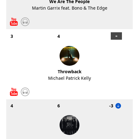
We Are The People
Martin Garrix feat. Bono & The Edge
3
4
Throwback
Michael Patrick Kelly
4
6
-3