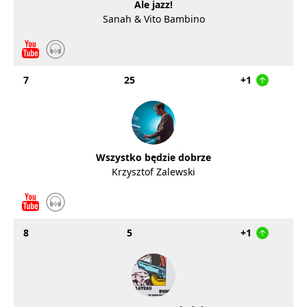
Ale jazz!
Sanah & Vito Bambino
7
25
+1
Wszystko będzie dobrze
Krzysztof Zalewski
8
5
+1