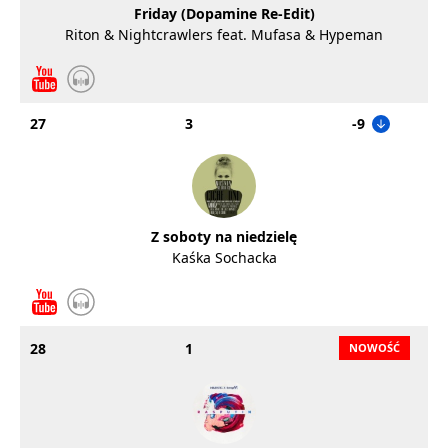
Friday (Dopamine Re-Edit)
Riton & Nightcrawlers feat. Mufasa & Hypeman
27
3
-9
Z soboty na niedzielę
Kaśka Sochacka
28
1