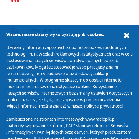
AKTUALNOŚCI RSS
Ważne: nasze strony wykorzystują pliki cookies.
PODCAST AUDIO
Używamy informacji zapisanych za pomocą cookies i podobnych
technologii m.in. w celach reklamowych i statystycznych oraz w celu
dostosowania naszych serwisów do indywidualnych potrzeb
użytkowników. Mogą też stosować je współpracujący z nami
reklamodawcy, firmy badawcze oraz dostawcy aplikacji
multimedialnych. W programie służącym do obsługi internetu
można zmienić ustawienia dotyczące cookies. Korzystanie z
Polityka Prywatności
naszych serwisów internetowych bez zmiany ustawień dotyczących
Zasady korzystania z Serwisu
cookies oznacza, że będą one zapisane w pamięci urządzenia.
Więcej informacji można znaleźć w naszej
Polityce prywatności
Organizacje Pożytku Publicznego
Cyfryzacja DAB+
Zamieszczone na stronach internetowych www.radiopik.pl
materiały sygnowane skrótem „PAP” stanowią element Serwisów
Polityka ochrony danych osobowych
Informacyjnych PAP, będących bazą danych, których producentem
Abonament
i wydawcą jest Polska Agencja Prasowa S.A. z siedzibą w Warszawie.