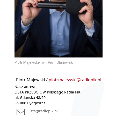
Piotr Majewski/fot.: Piotr Ulanowski
Piotr Majewski /
piotrmajewski@radiopik.pl
Nasz adres:
LISTA PRZEBOJÓW Polskiego Radia PiK
ul. Gdańska 48/50
85-006 Bydgoszcz
lista@radiopik.pl