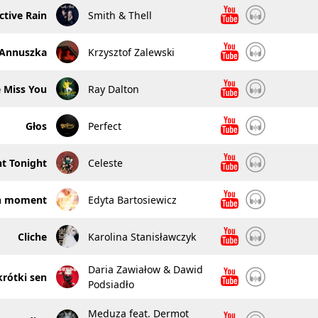
ctive Rain
Smith & Thell
Annuszka
Krzysztof Zalewski
 Miss You
Ray Dalton
Głos
Perfect
t Tonight
Celeste
n moment
Edyta Bartosiewicz
Cliche
Karolina Stanisławczyk
Daria Zawiałow & Dawid
krótki sen
Podsiadło
Meduza feat. Dermot