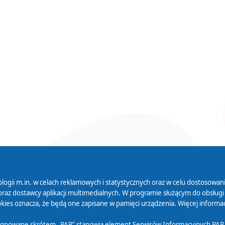
logii m.in. w celach reklamowych i statystycznych oraz w celu dostosow
 Serwisu
Organizacje Pożytku
Cyfryzacja D
raz dostawcy aplikacji multimedialnych. W programie służącym do obsługi
Publicznego
ies oznacza, że będą one zapisane w pamięci urządzenia. Więcej informac
Zamówienia publiczne
sygnowane skrótem „PAP” stanowią element Serwisów Informacyjnych PAP,