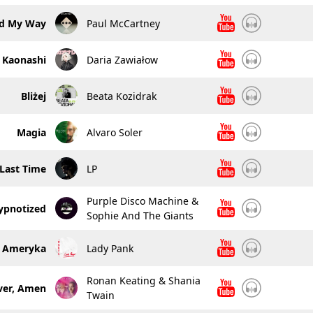
nd My Way
Paul McCartney
Kaonashi
Daria Zawiałow
Bliżej
Beata Kozidrak
Magia
Alvaro Soler
Last Time
LP
Purple Disco Machine &
ypnotized
Sophie And The Giants
Ameryka
Lady Pank
Ronan Keating & Shania
ver, Amen
Twain