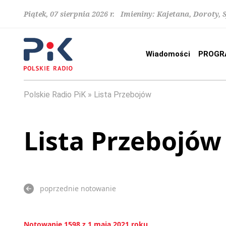
Piątek, 07 sierpnia 2026 r. Imieniny: Kajetana, Doroty, 
Wiadomości
PROGR
Polskie Radio PiK
Lista Przebojów
Lista Przebojów
poprzednie notowanie
Notowanie 1598 z 1 maja 2021 roku.