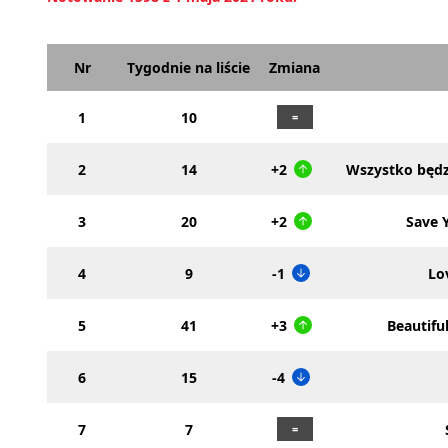
Nr
Tygodnie na liście
Zmiana
1
10
2
14
+2
Wszystko będz
3
20
+2
Save 
4
9
-1
Lo
5
41
+3
Beautifu
6
15
-4
7
7