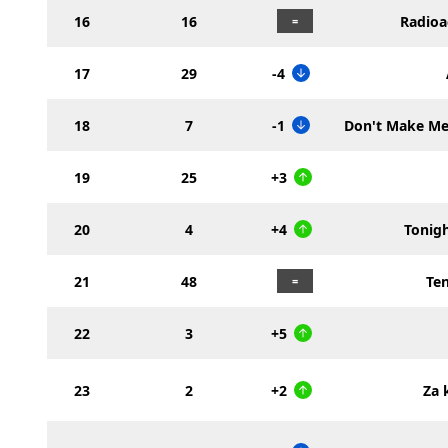
16
16
Radioa
17
29
-4
18
7
-1
Don't Make Me
19
25
+3
20
4
+4
Tonigh
21
48
Te
22
3
+5
23
2
+2
Za 