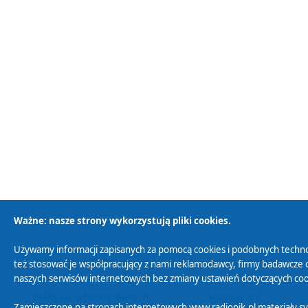
Ważne: nasze strony wykorzystują pliki cookies.
Używamy informacji zapisanych za pomocą cookies i podobnych techno
Polityka Prywatności
Zasady korzystania z
też stosować je współpracujący z nami reklamodawcy, firmy badawcze o
naszych serwisów internetowych bez zmiany ustawień dotyczących cook
Polityka ochrony danych
Abonament
Zamieszczone na stronach internetowych www.radiopik.pl materiały 