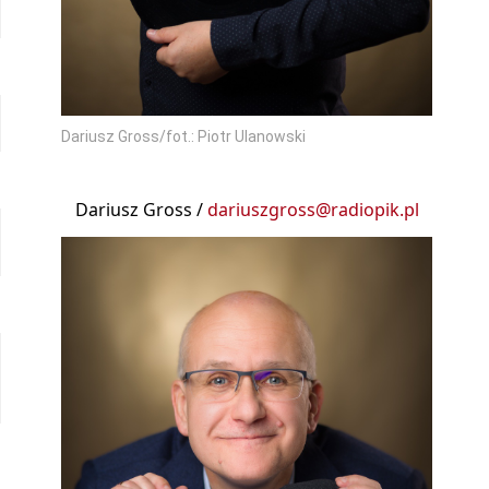
Dariusz Gross/fot.: Piotr Ulanowski
Dariusz Gross /
dariuszgross@radiopik.pl