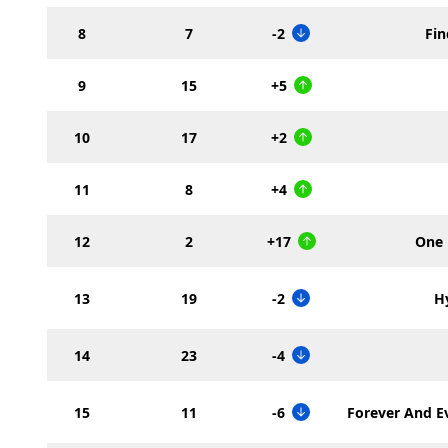
8
7
-2
Fi
9
15
+5
10
17
+2
11
8
+4
12
2
+17
One 
13
19
-2
H
14
23
-4
15
11
-6
Forever And E