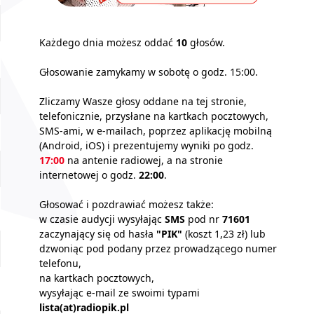
Każdego dnia możesz oddać
10
głosów.
Głosowanie zamykamy w sobotę o godz. 15:00.
Zliczamy Wasze głosy oddane na tej stronie,
telefonicznie, przysłane na kartkach pocztowych,
SMS-ami, w e-mailach, poprzez aplikację mobilną
(Android, iOS) i prezentujemy wyniki po godz.
17:00
na antenie radiowej, a na stronie
internetowej o godz.
22:00
.
Głosować i pozdrawiać możesz także:
w czasie audycji wysyłając
SMS
pod nr
71601
zaczynający się od hasła
"PIK"
(koszt 1,23 zł) lub
dzwoniąc pod podany przez prowadzącego numer
telefonu,
na kartkach pocztowych,
wysyłając e-mail ze swoimi typami
lista(at)radiopik.pl