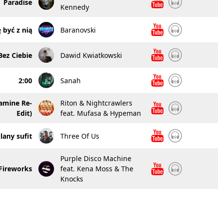
Paradise
Kennedy
 być z nią
Baranovski
Bez Ciebie
Dawid Kwiatkowski
2:00
Sanah
amine Re-
Riton & Nightcrawlers
Edit)
feat. Mufasa & Hypeman
lany sufit
Three Of Us
Purple Disco Machine
Fireworks
feat. Kena Moss & The
Knocks