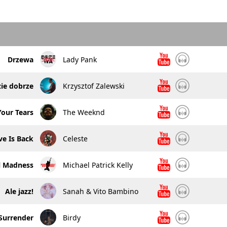
Drzewa
Lady Pank
ie dobrze
Krzysztof Zalewski
Your Tears
The Weeknd
ve Is Back
Celeste
l Madness
Michael Patrick Kelly
Ale jazz!
Sanah & Vito Bambino
Surrender
Birdy