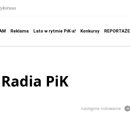
Sykstusa
AM
Reklama
Lato w rytmie PiK-a!
Konkursy
REPORTAŻE
 Radia PiK
następne notowanie