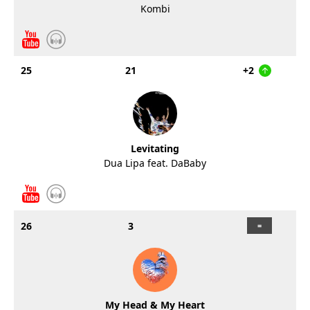
Kombi
25
21
+2
Levitating
Dua Lipa feat. DaBaby
26
3
My Head & My Heart