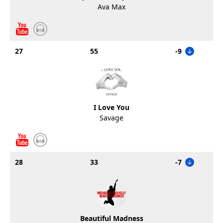
Ava Max
27
55
-9
I Love You
Savage
28
33
-7
Beautiful Madness