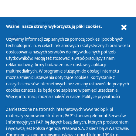
AKTUALNOŚCI RSS
Ważne: nasze strony wykorzystują pliki cookies.
PODCAST AUDIO
Używamy informacji zapisanych za pomocą cookies i podobnych
technologii m.in. w celach reklamowych i statystycznych oraz w celu
dostosowania naszych serwisów do indywidualnych potrzeb
użytkowników. Mogą też stosować je współpracujący z nami
reklamodawcy, firmy badawcze oraz dostawcy aplikacji
multimedialnych. W programie służącym do obsługi internetu
można zmienić ustawienia dotyczące cookies. Korzystanie z
Polityka Prywatności
naszych serwisów internetowych bez zmiany ustawień dotyczących
Zasady korzystania z Serwisu
cookies oznacza, że będą one zapisane w pamięci urządzenia.
Więcej informacji można znaleźć w naszej
Polityce prywatności
Organizacje Pożytku Publicznego
Cyfryzacja DAB+
Zamieszczone na stronach internetowych www.radiopik.pl
materiały sygnowane skrótem „PAP” stanowią element Serwisów
Polityka ochrony danych osobowych
Informacyjnych PAP, będących bazą danych, których producentem
Abonament
i wydawcą jest Polska Agencja Prasowa S.A. z siedzibą w Warszawie.
Zamówienia publiczne
Chronione są one przepisami ustawy z dnia 4 lutego 1994 r. o