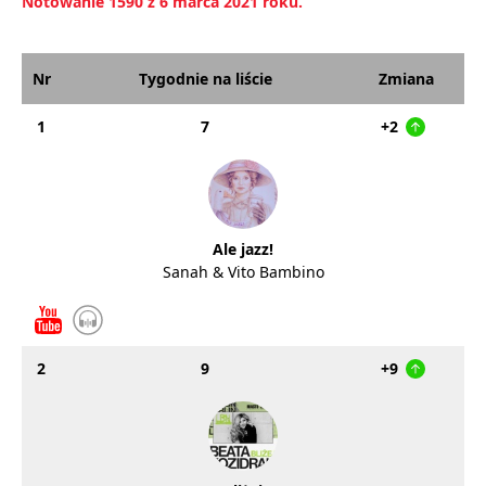
Notowanie 1590 z 6 marca 2021 roku.
Nr
Tygodnie na liście
Zmiana
1
7
+2
Ale jazz!
Sanah & Vito Bambino
2
9
+9