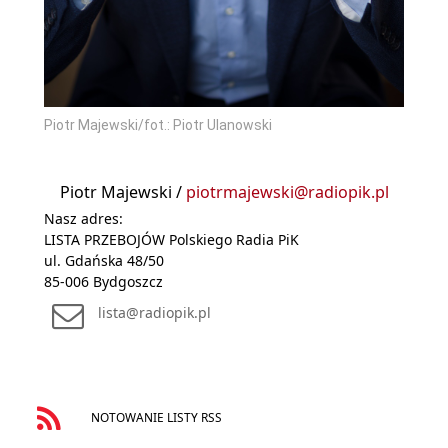
Piotr Majewski/fot.: Piotr Ulanowski
Piotr Majewski /
piotrmajewski@radiopik.pl
Nasz adres:
LISTA PRZEBOJÓW Polskiego Radia PiK
ul. Gdańska 48/50
85-006 Bydgoszcz
lista@radiopik.pl
NOTOWANIE LISTY RSS