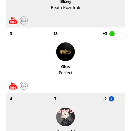
Bliżej
Beata Kozidrak
3
18
+3
Głos
Perfect
4
7
-2