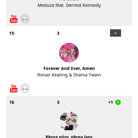
Meduza feat. Dermot Kennedy
15
3
Forever And Ever, Amen
Ronan Keating & Shania Twain
16
3
+1
Płoną góry, płoną lasy