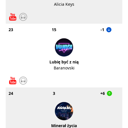
Alicia Keys
23
15
-1
Lubię być z nią
Baranovski
24
3
+6
Minerał życia