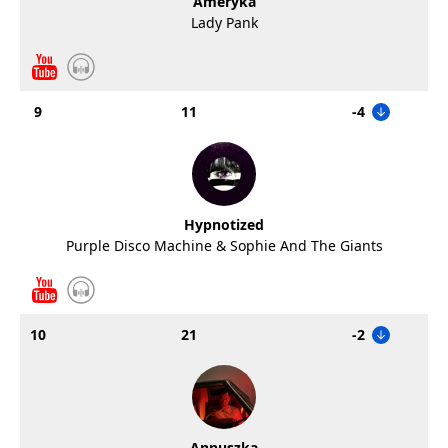
Ameryka
Lady Pank
9
11
-4
Hypnotized
Purple Disco Machine & Sophie And The Giants
10
21
-2
Annuszka