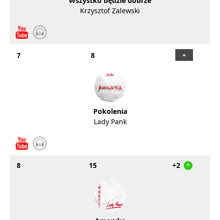
Wszystko będzie dobrze
Krzysztof Zalewski
7
8
Pokolenia
Lady Pank
8
15
+2