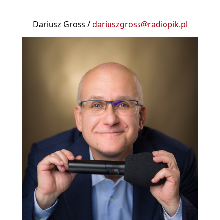
Dariusz Gross /
dariuszgross@radiopik.pl