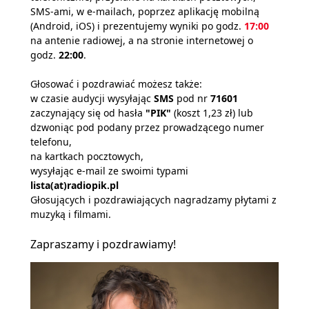
SMS-ami, w e-mailach, poprzez aplikację mobilną
(Android, iOS) i prezentujemy wyniki po godz.
17:00
na antenie radiowej, a na stronie internetowej o
godz.
22:00
.
Głosować i pozdrawiać możesz także:
w czasie audycji wysyłając
SMS
pod nr
71601
zaczynający się od hasła
"PIK"
(koszt 1,23 zł) lub
dzwoniąc pod podany przez prowadzącego numer
telefonu,
na kartkach pocztowych,
wysyłając e-mail ze swoimi typami
lista(at)radiopik.pl
Głosujących i pozdrawiających nagradzamy płytami z
muzyką i filmami.
Zapraszamy i pozdrawiamy!