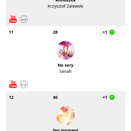
Krzysztof Zalewski
11
28
+1
No sory
Sanah
12
40
+1
Ten moment