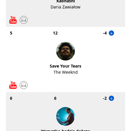
Kaonashi
Daria Zawiałow
5
12
-4
Save Your Tears
The Weeknd
6
6
-2