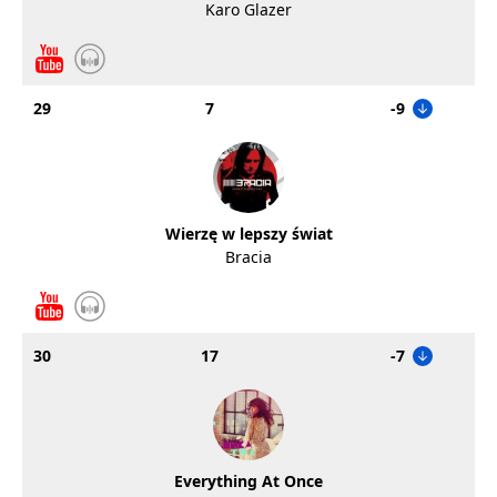
Karo Glazer
29
7
-9
Wierzę w lepszy świat
Bracia
30
17
-7
Everything At Once