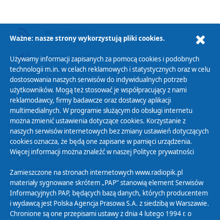
AKTUALNOŚCI RSS
Ważne: nasze strony wykorzystują pliki cookies.
PODCAST AUDIO
Używamy informacji zapisanych za pomocą cookies i podobnych
technologii m.in. w celach reklamowych i statystycznych oraz w celu
dostosowania naszych serwisów do indywidualnych potrzeb
użytkowników. Mogą też stosować je współpracujący z nami
reklamodawcy, firmy badawcze oraz dostawcy aplikacji
multimedialnych. W programie służącym do obsługi internetu
można zmienić ustawienia dotyczące cookies. Korzystanie z
Polityka Prywatności
naszych serwisów internetowych bez zmiany ustawień dotyczących
Zasady korzystania z Serwisu
cookies oznacza, że będą one zapisane w pamięci urządzenia.
Więcej informacji można znaleźć w naszej
Polityce prywatności
Organizacje Pożytku Publicznego
Cyfryzacja DAB+
Zamieszczone na stronach internetowych www.radiopik.pl
materiały sygnowane skrótem „PAP” stanowią element Serwisów
Polityka ochrony danych osobowych
Informacyjnych PAP, będących bazą danych, których producentem
Abonament
i wydawcą jest Polska Agencja Prasowa S.A. z siedzibą w Warszawie.
Zamówienia publiczne
Chronione są one przepisami ustawy z dnia 4 lutego 1994 r. o