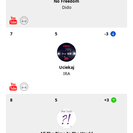
No Freedom
Dido
7
5
-3
Uciekaj
IRA
8
5
+3