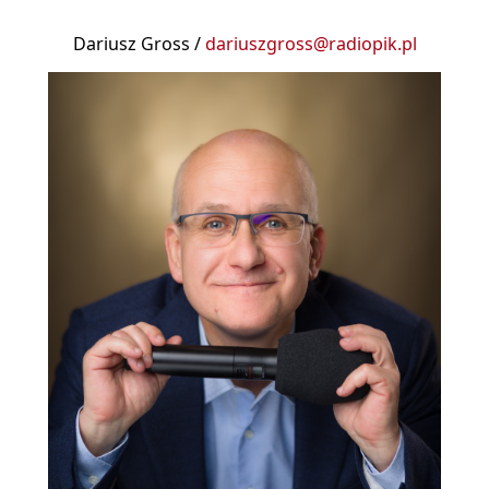
Dariusz Gross /
dariuszgross@radiopik.pl