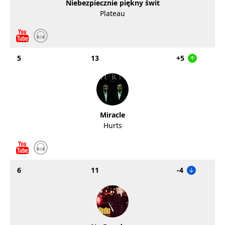
Niebezpiecznie piękny świt
Plateau
5
13
+5
Miracle
Hurts
6
11
-4