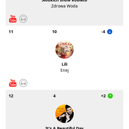
Zdrowa Woda
11
10
-4
Lili
Enej
12
4
+2
It's A Beautiful Day