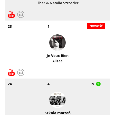
Liber & Natalia Szroeder
23
1
Je Veux Bien
Alizee
24
4
+5
Szkoła marzeń