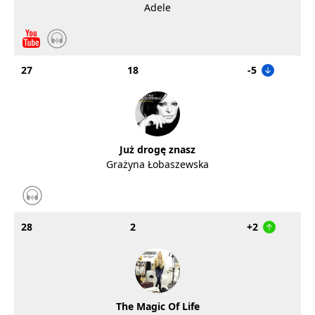
Adele
27
18
-5
Już drogę znasz
Grażyna Łobaszewska
28
2
+2
The Magic Of Life