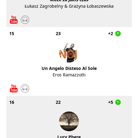
Łukasz Zagrobelny & Grażyna Łobaszewska
15
23
+2
Un Angelo Disteso Al Sole
Eros Ramazzotti
16
22
+5
Lucy Phere