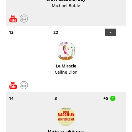
Michael Buble
13
22
Le Miracle
Celine Dion
14
3
+5
Może za jakiś czas