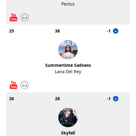
Pectus
25
38
-1
Summertime Sadness
Lana Del Rey
26
28
-1
Skyfall