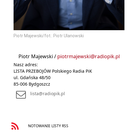
Piotr Majewski/fot.: Piotr Ulanowski
Piotr Majewski /
piotrmajewski@radiopik.pl
Nasz adres:
LISTA PRZEBOJÓW Polskiego Radia PiK
ul. Gdańska 48/50
85-006 Bydgoszcz
lista@radiopik.pl
NOTOWANIE LISTY RSS