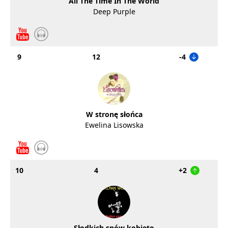
All The Time In The World
Deep Purple
9
12
-4
W stronę słońca
Ewelina Lisowska
10
4
+2
Słodkich snów kobieto