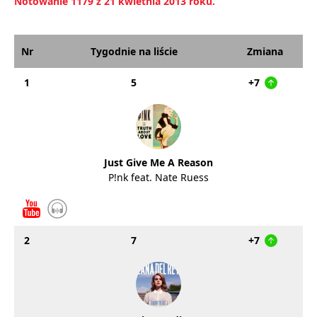
Notowanie 1179 z 21 kwietnia 2013 roku.
Nr
Tygodnie na liście
Zmiana
1
5
+7
Just Give Me A Reason
P!nk feat. Nate Ruess
2
7
+7