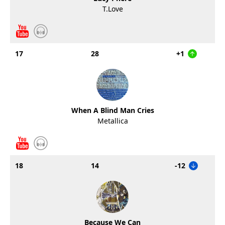
T.Love
17
28
+1
When A Blind Man Cries
Metallica
18
14
-12
Because We Can