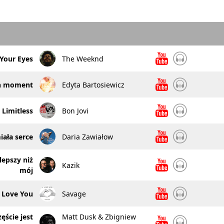
 Your Eyes
The Weeknd
n moment
Edyta Bartosiewicz
Limitless
Bon Jovi
ała serce
Daria Zawiałow
lepszy niż
Kazik
mój
I Love You
Savage
ęście jest
Matt Dusk & Zbigniew