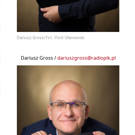
Dariusz Gross/fot.: Piotr Ulanowski
Dariusz Gross /
dariuszgross@radiopik.pl