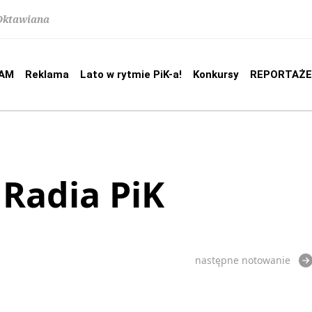
 Oktawiana
AM
Reklama
Lato w rytmie PiK-a!
Konkursy
REPORTAŻE
 Radia PiK
następne notowanie