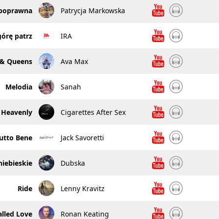
poprawna
Patrycja Markowska
órę patrz
IRA
 & Queens
Ava Max
Melodia
Sanah
Heavenly
Cigarettes After Sex
utto Bene
Jack Savoretti
iebieskie
Dubska
Ride
Lenny Kravitz
alled Love
Ronan Keating