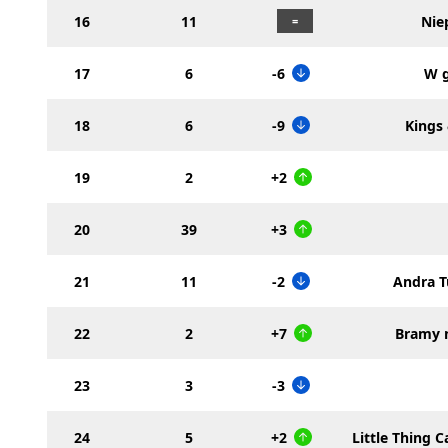
16
11
Nie
17
6
-6
W g
18
6
-9
Kings
19
2
+2
20
39
+3
21
11
-2
Andra T
22
2
+7
Bramy n
23
3
-3
24
5
+2
Little Thing C