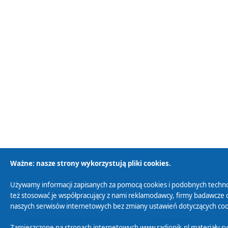
Ważne: nasze strony wykorzystują pliki cookies.
Używamy informacji zapisanych za pomocą cookies i podobnych techno
Polityka Prywatności
Zasady korzystania z
też stosować je współpracujący z nami reklamodawcy, firmy badawcze o
naszych serwisów internetowych bez zmiany ustawień dotyczących cook
Polityka ochrony danych
Abonament
Zamieszczone na stronach internetowych www.radiopik.pl materiały 