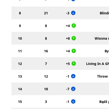
8
21
-3
Blind
9
8
+4
10
8
+8
Wiosna 
11
16
+4
By
12
7
+5
Living In A 
13
12
-1
Throw
14
18
-7
15
3
-1
Bądź 