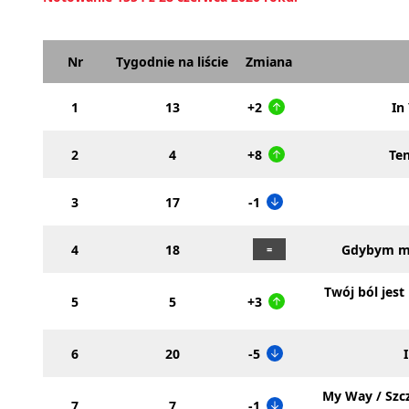
Nr
Tygodnie na liście
Zmiana
1
13
+2
In
2
4
+8
Te
3
17
-1
4
18
Gdybym mi
Twój ból jest 
5
5
+3
6
20
-5
My Way / Szcz
7
7
-1