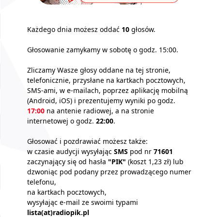
Każdego dnia możesz oddać
10
głosów.
Głosowanie zamykamy w sobotę o godz. 15:00.
Zliczamy Wasze głosy oddane na tej stronie,
telefonicznie, przysłane na kartkach pocztowych,
SMS-ami, w e-mailach, poprzez aplikację mobilną
(Android, iOS) i prezentujemy wyniki po godz.
17:00
na antenie radiowej, a na stronie
internetowej o godz.
22:00
.
Głosować i pozdrawiać możesz także:
w czasie audycji wysyłając
SMS
pod nr
71601
zaczynający się od hasła
"PIK"
(koszt 1,23 zł) lub
dzwoniąc pod podany przez prowadzącego numer
telefonu,
na kartkach pocztowych,
wysyłając e-mail ze swoimi typami
lista(at)radiopik.pl