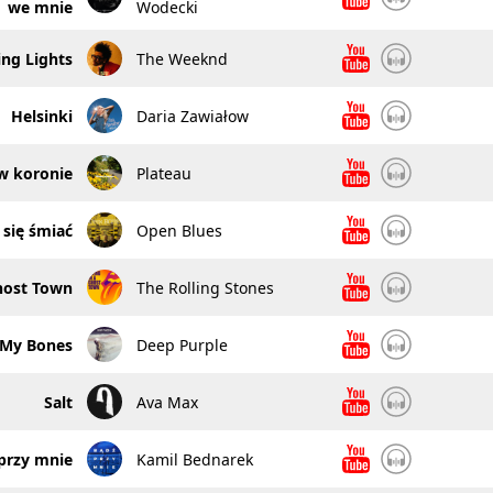
we mnie
Wodecki
ing Lights
The Weeknd
Helsinki
Daria Zawiałow
w koronie
Plateau
 się śmiać
Open Blues
Ghost Town
The Rolling Stones
 My Bones
Deep Purple
Salt
Ava Max
przy mnie
Kamil Bednarek