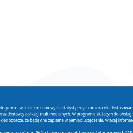
logii m.in. w celach reklamowych i statystycznych oraz w celu dostosow
 Serwisu
Organizacje Pożytku
Cyfryzacja D
raz dostawcy aplikacji multimedialnych. W programie służącym do obsługi
Publicznego
ies oznacza, że będą one zapisane w pamięci urządzenia. Więcej informac
Zamówienia publiczne
sygnowane skrótem „PAP” stanowią element Serwisów Informacyjnych PAP,