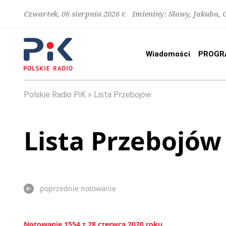
Czwartek, 06 sierpnia 2026 r. Imieniny: Sławy, Jakuba,
Wiadomości
PROGR
Polskie Radio PiK
Lista Przebojów
Lista Przebojów
poprzednie notowanie
Notowanie 1554 z 28 czerwca 2020 roku.