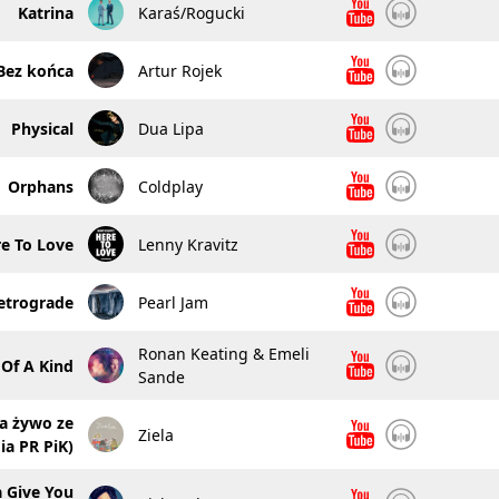
Katrina
Karaś/Rogucki
Bez końca
Artur Rojek
Physical
Dua Lipa
Orphans
Coldplay
e To Love
Lenny Kravitz
etrograde
Pearl Jam
Ronan Keating & Emeli
Of A Kind
Sande
a żywo ze
Ziela
ia PR PiK)
 Give You