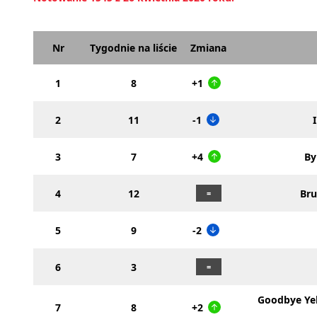
Nr
Tygodnie na liście
Zmiana
1
8
+1
2
11
-1
3
7
+4
By
4
12
Br
5
9
-2
6
3
Goodbye Yel
7
8
+2