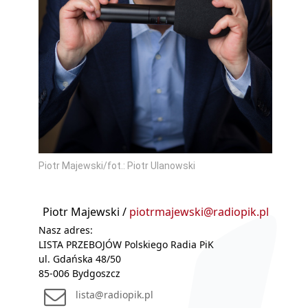
Piotr Majewski/fot.: Piotr Ulanowski
Piotr Majewski /
piotrmajewski@radiopik.pl
Nasz adres:
LISTA PRZEBOJÓW Polskiego Radia PiK
ul. Gdańska 48/50
85-006 Bydgoszcz
lista@radiopik.pl