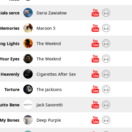
ała serce
Daria Zawiałow
Memories
Maroon 5
ing Lights
The Weeknd
 Your Eyes
The Weeknd
Heavenly
Cigarettes After Sex
Torture
The Jacksons
utto Bene
Jack Savoretti
 My Bones
Deep Purple