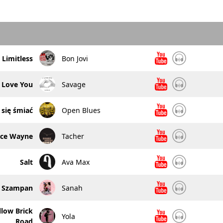
Limitless
Bon Jovi
I Love You
Savage
 się śmiać
Open Blues
uce Wayne
Tacher
Salt
Ava Max
Szampan
Sanah
low Brick
Yola
Road