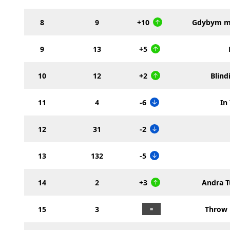
8
9
+10
Gdybym mi
9
13
+5
10
12
+2
Blind
11
4
-6
In
12
31
-2
13
132
-5
14
2
+3
Andra T
15
3
Throw