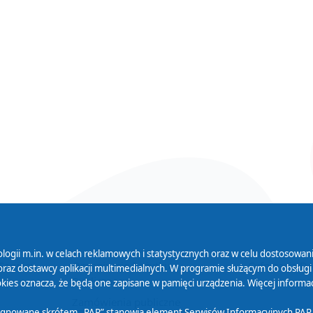
logii m.in. w celach reklamowych i statystycznych oraz w celu dostosow
 Serwisu
Organizacje Pożytku
Cyfryzacja D
raz dostawcy aplikacji multimedialnych. W programie służącym do obsługi
Publicznego
ies oznacza, że będą one zapisane w pamięci urządzenia. Więcej informac
Zamówienia publiczne
sygnowane skrótem „PAP” stanowią element Serwisów Informacyjnych PAP,