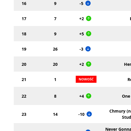
16
9
-5
17
7
+2
18
9
+5
19
26
-3
20
20
+2
Her
21
1
R
22
8
+4
One 
Chmury (n
23
14
-10
Stud
Never Gonna