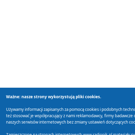
Ważne: nasze strony wykorzystują pliki cookies.
Używamy informacji zapisanych za pomocą cookies i podobnych techno
Polityka Prywatności
Zasady korzystania z
też stosować je współpracujący z nami reklamodawcy, firmy badawcze o
naszych serwisów internetowych bez zmiany ustawień dotyczących cook
Polityka ochrony danych
Abonament
Zamieszczone na stronach internetowych www.radiopik.pl materiały 