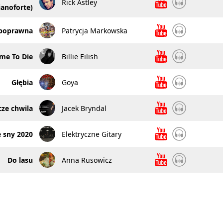
Rick Astley
ianoforte)
poprawna
Patrycja Markowska
me To Die
Billie Eilish
Głębia
Goya
cze chwila
Jacek Bryndal
 sny 2020
Elektryczne Gitary
Do lasu
Anna Rusowicz