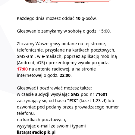
Każdego dnia możesz oddać
10
głosów.
Głosowanie zamykamy w sobotę o godz. 15:00.
Zliczamy Wasze głosy oddane na tej stronie,
telefonicznie, przysłane na kartkach pocztowych,
SMS-ami, w e-mailach, poprzez aplikację mobilną
(Android, iOS) i prezentujemy wyniki po godz.
17:00
na antenie radiowej, a na stronie
internetowej o godz.
22:00
.
Głosować i pozdrawiać możesz także:
w czasie audycji wysyłając
SMS
pod nr
71601
zaczynający się od hasła
"PIK"
(koszt 1,23 zł) lub
dzwoniąc pod podany przez prowadzącego numer
telefonu,
na kartkach pocztowych,
wysyłając e-mail ze swoimi typami
lista(at)radiopik.pl