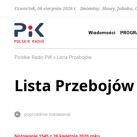
Czwartek, 06 sierpnia 2026 r. Imieniny: Sławy, Jakuba,
Wiadomości
PROGR
Polskie Radio PiK
Lista Przebojów
Lista Przebojów
poprzednie notowanie
Notowanie 1545 z 26 kwietnia 2020 roku.