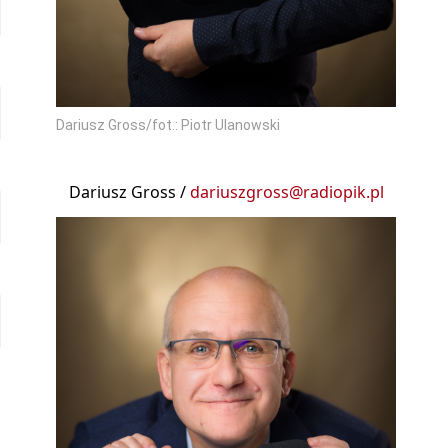
Dariusz Gross/fot.: Piotr Ulanowski
Dariusz Gross /
dariuszgross@radiopik.pl