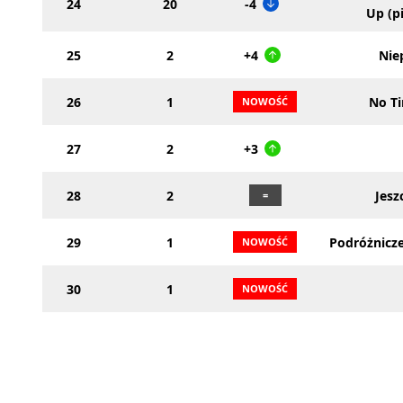
24
20
-4
Up (p
25
2
+4
Nie
26
1
No Ti
27
2
+3
28
2
Jesz
29
1
Podróżnicze
30
1