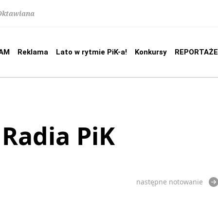
 Oktawiana
AM
Reklama
Lato w rytmie PiK-a!
Konkursy
REPORTAŻE
 Radia PiK
następne notowanie