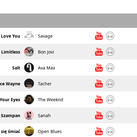
I Love You
Savage
Limitless
Bon Jovi
Salt
Ava Max
uce Wayne
Tacher
 Your Eyes
The Weeknd
Szampan
Sanah
 się śmiać
Open Blues