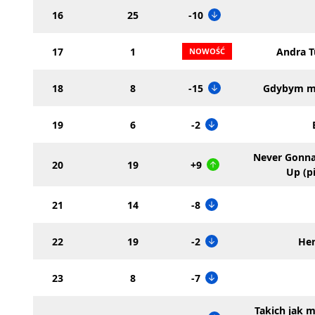
16
25
-10
17
1
Andra T
18
8
-15
Gdybym mi
19
6
-2
Never Gonna
20
19
+9
Up (p
21
14
-8
22
19
-2
Her
23
8
-7
Takich jak m