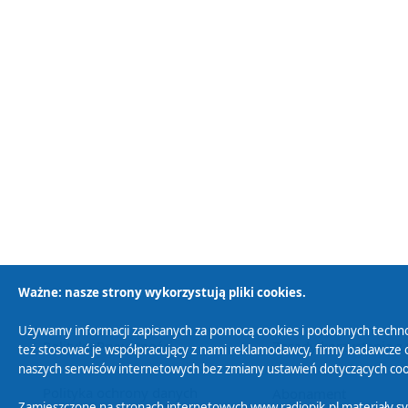
Ważne: nasze strony wykorzystują pliki cookies.
Używamy informacji zapisanych za pomocą cookies i podobnych techno
Polityka Prywatności
Zasady korzystania z
też stosować je współpracujący z nami reklamodawcy, firmy badawcze o
naszych serwisów internetowych bez zmiany ustawień dotyczących cook
Polityka ochrony danych
Abonament
Zamieszczone na stronach internetowych www.radiopik.pl materiały 