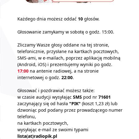
Każdego dnia możesz oddać
10
głosów.
Głosowanie zamykamy w sobotę o godz. 15:00.
Zliczamy Wasze głosy oddane na tej stronie,
telefonicznie, przysłane na kartkach pocztowych,
SMS-ami, w e-mailach, poprzez aplikację mobilną
(Android, iOS) i prezentujemy wyniki po godz.
17:00
na antenie radiowej, a na stronie
internetowej o godz.
22:00
.
Głosować i pozdrawiać możesz także:
w czasie audycji wysyłając
SMS
pod nr
71601
zaczynający się od hasła
"PIK"
(koszt 1,23 zł) lub
dzwoniąc pod podany przez prowadzącego numer
telefonu,
na kartkach pocztowych,
wysyłając e-mail ze swoimi typami
lista(at)radiopik.pl