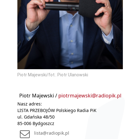
Piotr Majewski/fot.: Piotr Ulanowski
Piotr Majewski /
piotrmajewski@radiopik.pl
Nasz adres:
LISTA PRZEBOJÓW Polskiego Radia PiK
ul. Gdańska 48/50
85-006 Bydgoszcz
lista@radiopik.pl