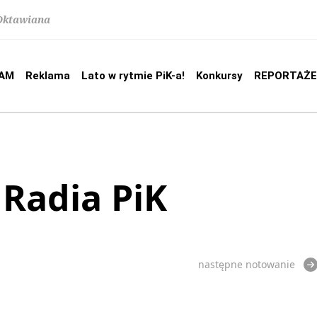
 Oktawiana
AM
Reklama
Lato w rytmie PiK-a!
Konkursy
REPORTAŻE
 Radia PiK
następne notowanie