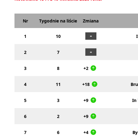
Nr
Tygodnie na liście
Zmiana
1
10
2
7
3
8
+2
4
11
+18
Br
5
3
+9
In
6
2
+9
7
6
+4
By