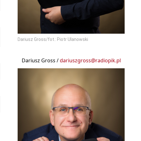
Dariusz Gross/fot.: Piotr Ulanowski
Dariusz Gross /
dariuszgross@radiopik.pl