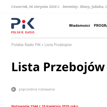
Czwartek, 06 sierpnia 2026 r. Imieniny: Sławy, Jakuba,
Wiadomości
PROGR
Polskie Radio PiK
Lista Przebojów
Lista Przebojów
poprzednie notowanie
Notowanie 1544 z 19 kwietnia 2020 roku.