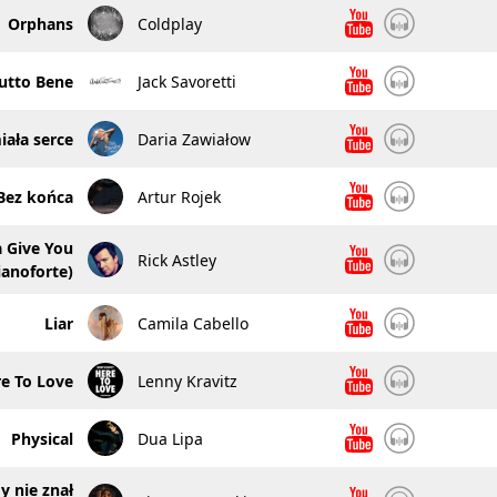
Orphans
Coldplay
utto Bene
Jack Savoretti
ała serce
Daria Zawiałow
Bez końca
Artur Rojek
 Give You
Rick Astley
ianoforte)
Liar
Camila Cabello
e To Love
Lenny Kravitz
Physical
Dua Lipa
y nie znał