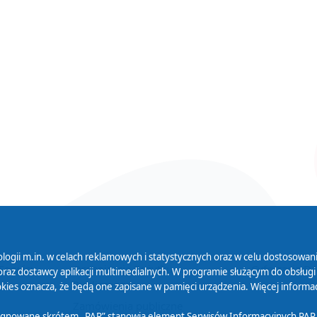
logii m.in. w celach reklamowych i statystycznych oraz w celu dostosow
 Serwisu
Organizacje Pożytku
Cyfryzacja D
raz dostawcy aplikacji multimedialnych. W programie służącym do obsługi
Publicznego
ies oznacza, że będą one zapisane w pamięci urządzenia. Więcej informac
Zamówienia publiczne
sygnowane skrótem „PAP” stanowią element Serwisów Informacyjnych PAP,