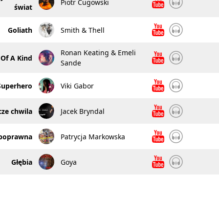
Piotr Cugowski
świat
Goliath
Smith & Thell
Ronan Keating & Emeli
Of A Kind
Sande
Superhero
Viki Gabor
cze chwila
Jacek Bryndal
poprawna
Patrycja Markowska
Głębia
Goya