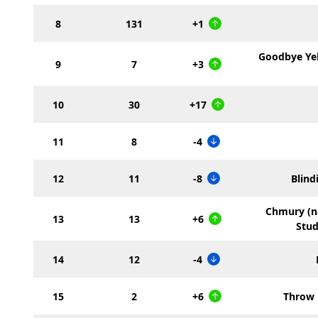
8
131
+1
Goodbye Yel
9
7
+3
10
30
+17
11
8
-4
12
11
-8
Blind
Chmury (n
13
13
+6
Stud
14
12
-4
15
2
+6
Throw