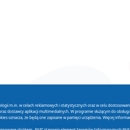
logii m.in. w celach reklamowych i statystycznych oraz w celu dostosow
 Serwisu
Organizacje Pożytku
Cyfryzacja D
raz dostawcy aplikacji multimedialnych. W programie służącym do obsługi
Publicznego
ies oznacza, że będą one zapisane w pamięci urządzenia. Więcej informac
Zamówienia publiczne
sygnowane skrótem „PAP” stanowią element Serwisów Informacyjnych PAP,