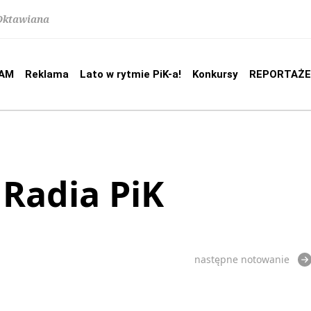
 Oktawiana
AM
Reklama
Lato w rytmie PiK-a!
Konkursy
REPORTAŻE
 Radia PiK
następne notowanie