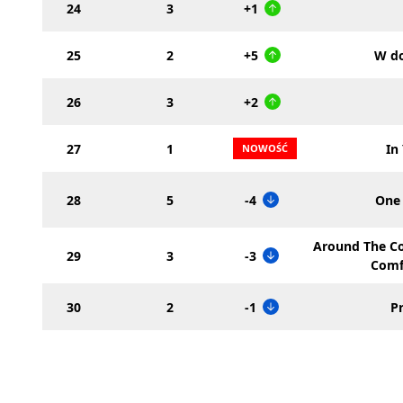
24
3
+1
25
2
+5
W d
26
3
+2
27
1
In
28
5
-4
One 
Around The Co
29
3
-3
Comf
30
2
-1
P