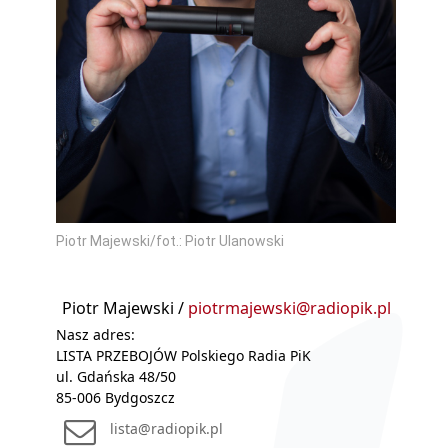
Piotr Majewski/fot.: Piotr Ulanowski
Piotr Majewski /
piotrmajewski@radiopik.pl
Nasz adres:
LISTA PRZEBOJÓW Polskiego Radia PiK
ul. Gdańska 48/50
85-006 Bydgoszcz
lista@radiopik.pl