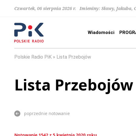
Czwartek, 06 sierpnia 2026 r. Imieniny: Sławy, Jakuba,
Wiadomości
PROGR
Polskie Radio PiK
Lista Przebojów
Lista Przebojów
poprzednie notowanie
Notowanie 1542 z 5 kwietnia 2020 roku.