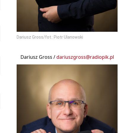
Dariusz Gross/fot.: Piotr Ulanowski
Dariusz Gross /
dariuszgross@radiopik.pl