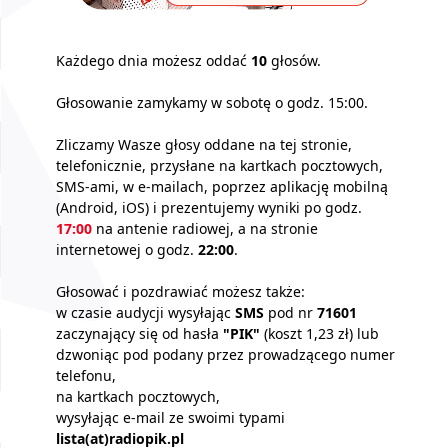
Każdego dnia możesz oddać
10
głosów.
Głosowanie zamykamy w sobotę o godz. 15:00.
Zliczamy Wasze głosy oddane na tej stronie,
telefonicznie, przysłane na kartkach pocztowych,
SMS-ami, w e-mailach, poprzez aplikację mobilną
(Android, iOS) i prezentujemy wyniki po godz.
17:00
na antenie radiowej, a na stronie
internetowej o godz.
22:00
.
Głosować i pozdrawiać możesz także:
w czasie audycji wysyłając
SMS
pod nr
71601
zaczynający się od hasła
"PIK"
(koszt 1,23 zł) lub
dzwoniąc pod podany przez prowadzącego numer
telefonu,
na kartkach pocztowych,
wysyłając e-mail ze swoimi typami
lista(at)radiopik.pl