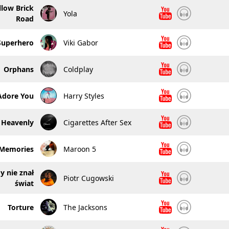
low Brick
Yola
Road
Superhero
Viki Gabor
Orphans
Coldplay
Adore You
Harry Styles
Heavenly
Cigarettes After Sex
Memories
Maroon 5
y nie znał
Piotr Cugowski
świat
Torture
The Jacksons