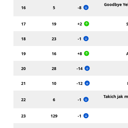
Goodbye Yel
16
5
-8
17
19
+2
18
23
-1
19
16
+8
20
28
-14
21
10
-12
Takich jak m
22
6
-1
23
129
-1