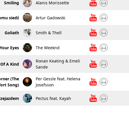
Smiling
Alanis Morissette
omu siedź
Artur Gadowski
Goliath
Smith & Thell
 Your Eyes
The Weeknd
Ronan Keating & Emeli
Of A Kind
Sande
rner (The
Per Gessle feat. Helena
ort Song)
Josefsson
rzejazdem
Pectus feat. Kayah