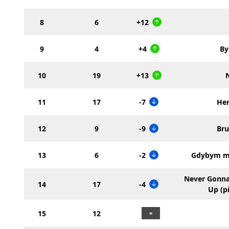
8
6
+12
9
4
+4
By
10
19
+13
11
17
-7
Her
12
9
-9
Br
13
6
-2
Gdybym mi
Never Gonna
14
17
-4
Up (p
15
12