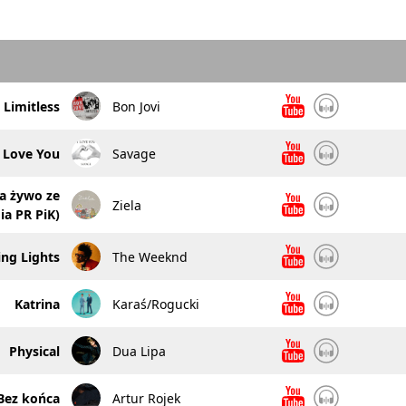
Limitless
Bon Jovi
I Love You
Savage
a żywo ze
Ziela
ia PR PiK)
ing Lights
The Weeknd
Katrina
Karaś/Rogucki
Physical
Dua Lipa
Bez końca
Artur Rojek