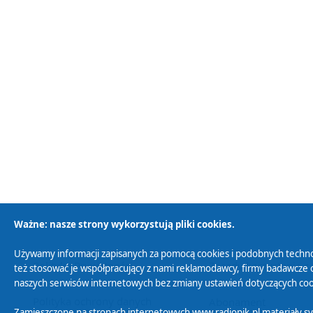
Ważne: nasze strony wykorzystują pliki cookies.
Używamy informacji zapisanych za pomocą cookies i podobnych techno
Polityka Prywatności
Zasady korzystania z
też stosować je współpracujący z nami reklamodawcy, firmy badawcze o
naszych serwisów internetowych bez zmiany ustawień dotyczących cook
Polityka ochrony danych
Abonament
Zamieszczone na stronach internetowych www.radiopik.pl materiały 