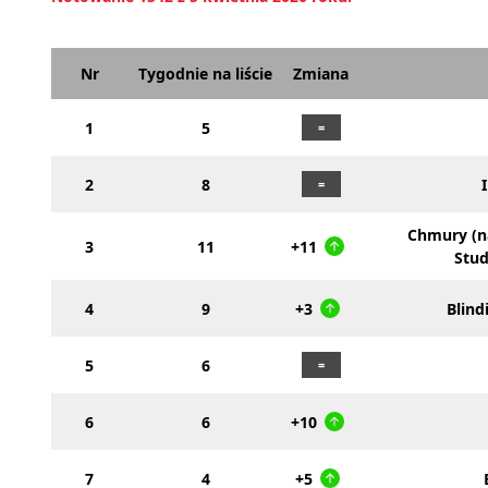
Nr
Tygodnie na liście
Zmiana
1
5
2
8
Chmury (n
3
11
+11
Stud
4
9
+3
Blind
5
6
6
6
+10
7
4
+5