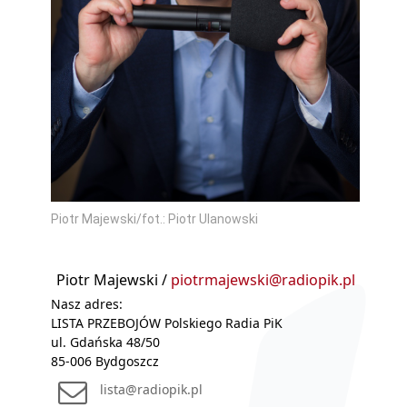
Piotr Majewski/fot.: Piotr Ulanowski
Piotr Majewski /
piotrmajewski@radiopik.pl
Nasz adres:
LISTA PRZEBOJÓW Polskiego Radia PiK
ul. Gdańska 48/50
85-006 Bydgoszcz
lista@radiopik.pl