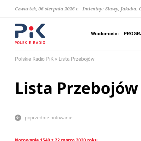
Czwartek, 06 sierpnia 2026 r. Imieniny: Sławy, Jakuba,
Wiadomości
PROGR
Polskie Radio PiK
Lista Przebojów
Lista Przebojów
poprzednie notowanie
Notowanie 1540 z 22 marca 2020 roku.