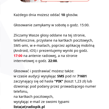
Każdego dnia możesz oddać
10
głosów.
Głosowanie zamykamy w sobotę o godz. 15:00.
Zliczamy Wasze głosy oddane na tej stronie,
telefonicznie, przysłane na kartkach pocztowych,
SMS-ami, w e-mailach, poprzez aplikację mobilną
(Android, iOS) i prezentujemy wyniki po godz.
17:00
na antenie radiowej, a na stronie
internetowej o godz.
22:00
.
Głosować i pozdrawiać możesz także:
w czasie audycji wysyłając
SMS
pod nr
71601
zaczynający się od hasła
"PIK"
(koszt 1,23 zł) lub
dzwoniąc pod podany przez prowadzącego numer
telefonu,
na kartkach pocztowych,
wysyłając e-mail ze swoimi typami
lista(at)radiopik.pl