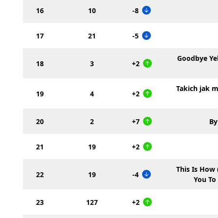
16
10
-8
17
21
-5
Goodbye Yel
18
3
+2
Takich jak m
19
4
+2
20
2
+7
By
21
19
+2
This Is How
22
19
-4
You To
23
127
+2