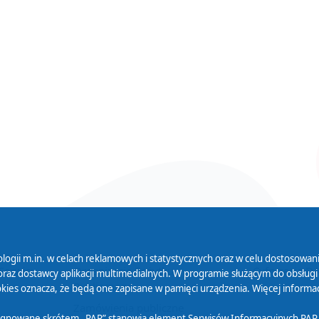
logii m.in. w celach reklamowych i statystycznych oraz w celu dostosow
 Serwisu
Organizacje Pożytku
Cyfryzacja D
raz dostawcy aplikacji multimedialnych. W programie służącym do obsługi
Publicznego
ies oznacza, że będą one zapisane w pamięci urządzenia. Więcej informac
Zamówienia publiczne
sygnowane skrótem „PAP” stanowią element Serwisów Informacyjnych PAP,