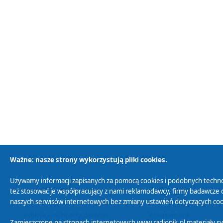
Ważne: nasze strony wykorzystują pliki cookies.
Używamy informacji zapisanych za pomocą cookies i podobnych techno
Polityka Prywatności
Zasady korzystania z
też stosować je współpracujący z nami reklamodawcy, firmy badawcze o
naszych serwisów internetowych bez zmiany ustawień dotyczących cook
Polityka ochrony danych
Abonament
Zamieszczone na stronach internetowych www.radiopik.pl materiały 