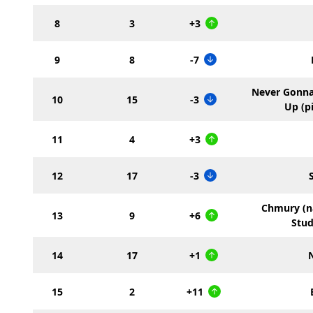
8
3
+3
9
8
-7
Never Gonna
10
15
-3
Up (p
11
4
+3
12
17
-3
Chmury (n
13
9
+6
Stud
14
17
+1
15
2
+11