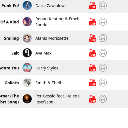
Punk Fu!
Daria Zawiałow
Ronan Keating & Emeli
Of A Kind
Sande
Smiling
Alanis Morissette
Salt
Ava Max
Adore You
Harry Styles
Goliath
Smith & Thell
rner (The
Per Gessle feat. Helena
ort Song)
Josefsson