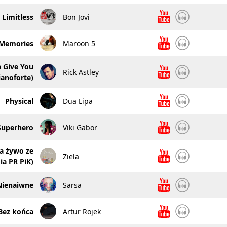
Limitless
Bon Jovi
Memories
Maroon 5
 Give You
Rick Astley
ianoforte)
Physical
Dua Lipa
Superhero
Viki Gabor
a żywo ze
Ziela
ia PR PiK)
Nienaiwne
Sarsa
Bez końca
Artur Rojek