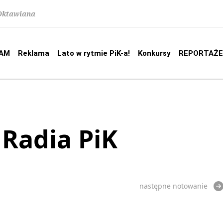
 Oktawiana
AM
Reklama
Lato w rytmie PiK-a!
Konkursy
REPORTAŻE
 Radia PiK
następne notowanie