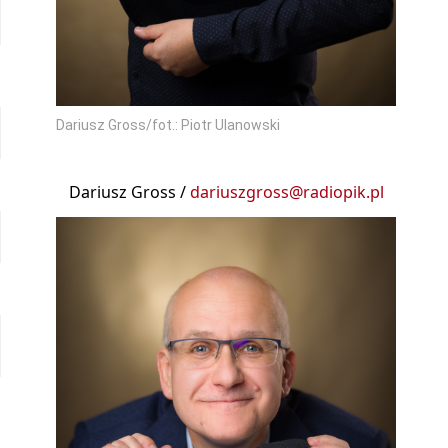
Dariusz Gross/fot.: Piotr Ulanowski
Dariusz Gross /
dariuszgross@radiopik.pl