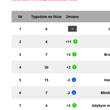
Nr
Tygodnie na liście
Zmiana
1
6
2
4
+11
3
7
+2
Br
4
26
+2
5
15
-2
Her
6
7
-2
Blind
7
4
+3
Gdybym mi