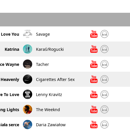
I Love You
Savage
Katrina
Karaś/Rogucki
uce Wayne
Tacher
Heavenly
Cigarettes After Sex
e To Love
Lenny Kravitz
ing Lights
The Weeknd
ała serce
Daria Zawiałow