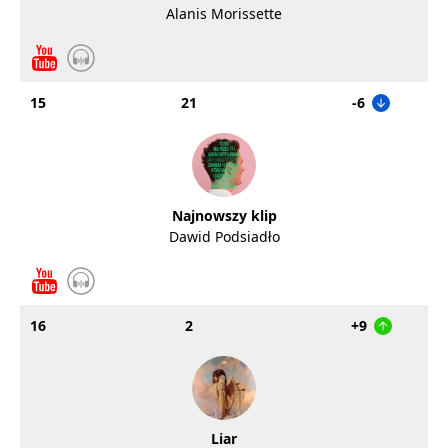
Alanis Morissette
15
21
-6
Najnowszy klip
Dawid Podsiadło
16
2
+9
Liar