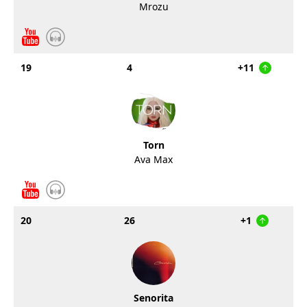
Mrozu
19
4
+11
Torn
Ava Max
20
26
+1
Senorita