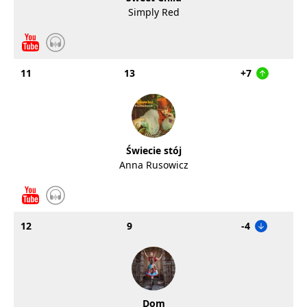
Simply Red
11
13
+7
Świecie stój
Anna Rusowicz
12
9
-4
Dom