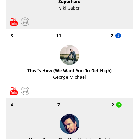
Superhero
Viki Gabor
3
11
-2
This Is How (We Want You To Get High)
George Michael
4
7
+2