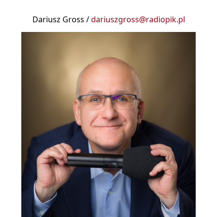
Dariusz Gross /
dariuszgross@radiopik.pl