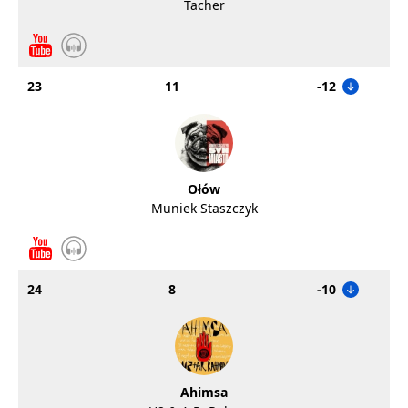
Tacher
23
11
-12
Ołów
Muniek Staszczyk
24
8
-10
Ahimsa