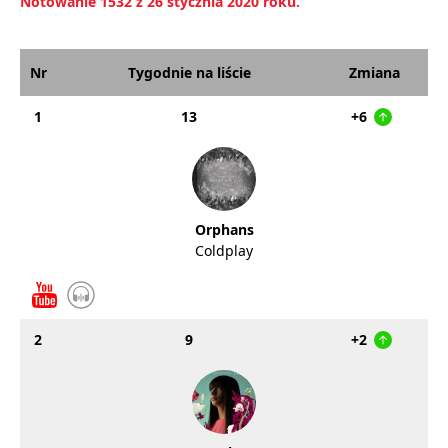
Notowanie 1532 z 26 stycznia 2020 roku.
Nr
Tygodnie na liście
Zmiana
1
13
+6
Orphans
Coldplay
2
9
+2