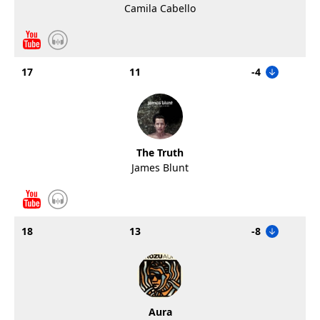
Camila Cabello
17
11
-4
The Truth
James Blunt
18
13
-8
Aura