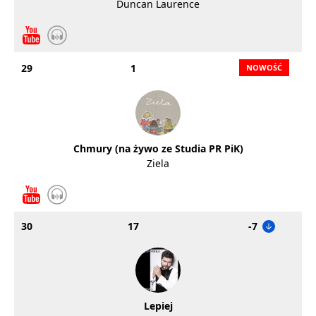
Duncan Laurence
29
1
Chmury (na żywo ze Studia PR PiK)
Ziela
30
17
-7
Lepiej