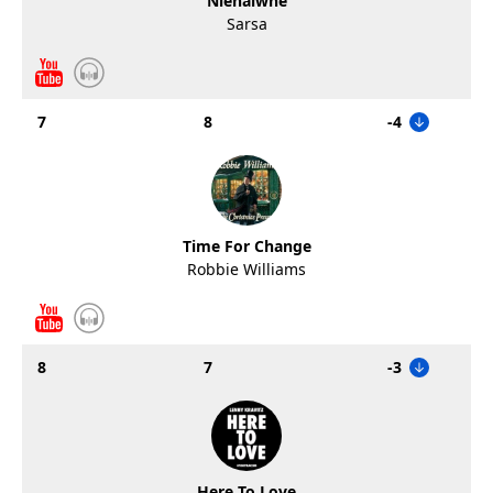
Nienaiwne
Sarsa
7
8
-4
Time For Change
Robbie Williams
8
7
-3
Here To Love