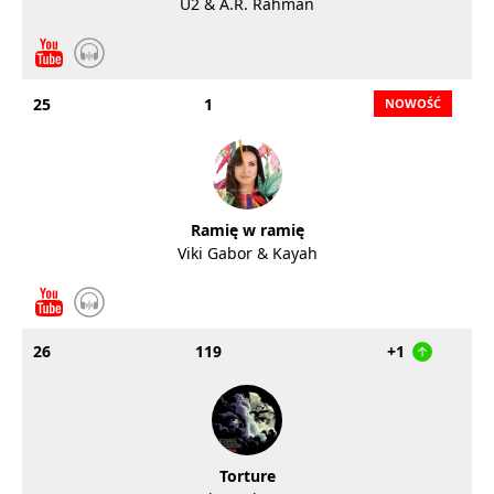
U2 & A.R. Rahman
25
1
Ramię w ramię
Viki Gabor & Kayah
26
119
+1
Torture