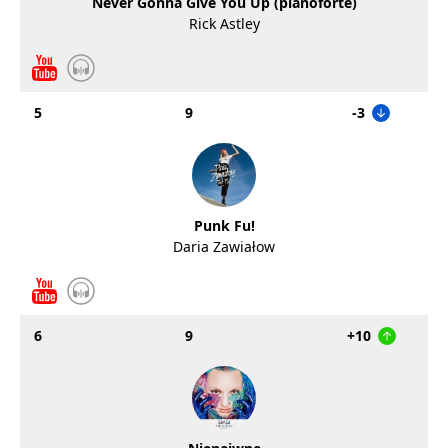
Never Gonna Give You Up (pianoforte)
Rick Astley
5
9
-3
Punk Fu!
Daria Zawiałow
6
9
+10