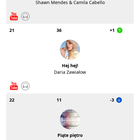
Shawn Mendes & Camila Cabello
21
36
+1
Hej hej!
Daria Zawiałow
22
11
-3
Piąte piętro