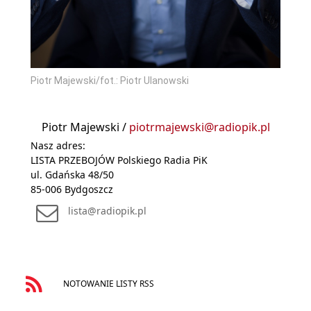
Piotr Majewski/fot.: Piotr Ulanowski
Piotr Majewski /
piotrmajewski@radiopik.pl
Nasz adres:
LISTA PRZEBOJÓW Polskiego Radia PiK
ul. Gdańska 48/50
85-006 Bydgoszcz
lista@radiopik.pl
NOTOWANIE LISTY RSS