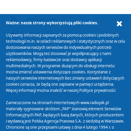
AKTUALNOŚCI RSS
Ważne: nasze strony wykorzystują pliki cookies.
PODCAST AUDIO
Używamy informacji zapisanych za pomocą cookies i podobnych
technologii m.in. w celach reklamowych i statystycznych oraz w celu
dostosowania naszych serwisów do indywidualnych potrzeb
użytkowników. Mogą też stosować je współpracujący z nami
reklamodawcy, firmy badawcze oraz dostawcy aplikacji
multimedialnych. W programie służącym do obsługi internetu
można zmienić ustawienia dotyczące cookies. Korzystanie z
Polityka Prywatności
naszych serwisów internetowych bez zmiany ustawień dotyczących
Zasady korzystania z Serwisu
cookies oznacza, że będą one zapisane w pamięci urządzenia.
Więcej informacji można znaleźć w naszej
Polityce prywatności
Organizacje Pożytku Publicznego
Cyfryzacja DAB+
Zamieszczone na stronach internetowych www.radiopik.pl
materiały sygnowane skrótem „PAP” stanowią element Serwisów
Polityka ochrony danych osobowych
Informacyjnych PAP, będących bazą danych, których producentem
Abonament
i wydawcą jest Polska Agencja Prasowa S.A. z siedzibą w Warszawie.
Zamówienia publiczne
Chronione są one przepisami ustawy z dnia 4 lutego 1994 r. o