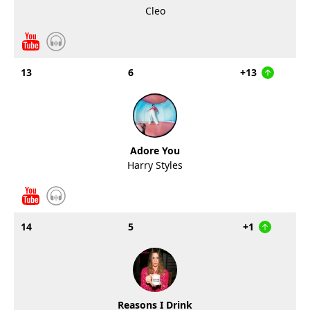
Cleo
13
6
+13
Adore You
Harry Styles
14
5
+1
Reasons I Drink