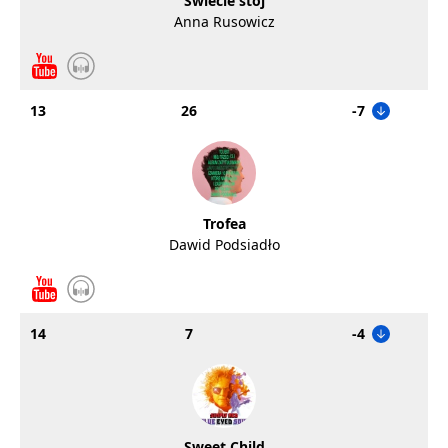
Świecie stój
Anna Rusowicz
13
26
-7
Trofea
Dawid Podsiadło
14
7
-4
Sweet Child