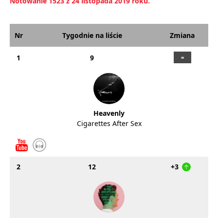
Notowanie 1523 z 24 listopada 2019 roku.
Nr
Tygodnie na liście
Zmiana
1
9
Heavenly
Cigarettes After Sex
2
12
+3