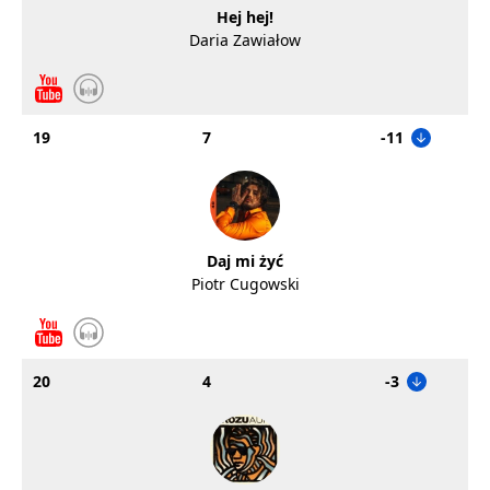
Hej hej!
Daria Zawiałow
19
7
-11
Daj mi żyć
Piotr Cugowski
20
4
-3