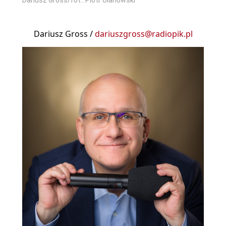
Dariusz Gross /
dariuszgross@radiopik.pl