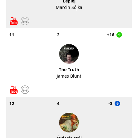
Lepiej
Marcin Sójka
11
2
+16
The Truth
James Blunt
12
4
-3