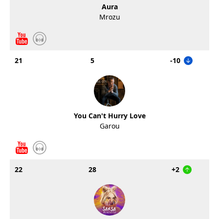
Aura
Mrozu
21
5
-10
You Can't Hurry Love
Garou
22
28
+2