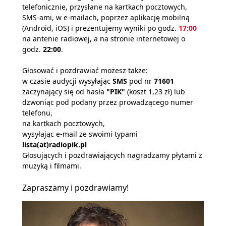
telefonicznie, przysłane na kartkach pocztowych,
SMS-ami, w e-mailach, poprzez aplikację mobilną
(Android, iOS) i prezentujemy wyniki po godz.
17:00
na antenie radiowej, a na stronie internetowej o
godz.
22:00
.
Głosować i pozdrawiać możesz także:
w czasie audycji wysyłając
SMS
pod nr
71601
zaczynający się od hasła
"PIK"
(koszt 1,23 zł) lub
dzwoniąc pod podany przez prowadzącego numer
telefonu,
na kartkach pocztowych,
wysyłając e-mail ze swoimi typami
lista(at)radiopik.pl
Głosujących i pozdrawiających nagradzamy płytami z
muzyką i filmami.
Zapraszamy i pozdrawiamy!