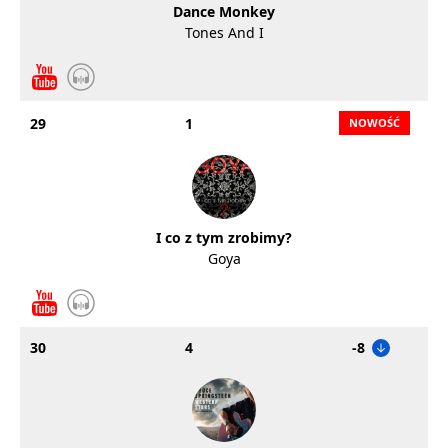
Dance Monkey
Tones And I
29
1
I co z tym zrobimy?
Goya
30
4
-8