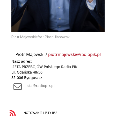
Piotr Majewski/fot.: Piotr Ulanowski
Piotr Majewski /
piotrmajewski@radiopik.pl
Nasz adres:
LISTA PRZEBOJÓW Polskiego Radia PiK
ul. Gdańska 48/50
85-006 Bydgoszcz
lista@radiopik.pl
NOTOWANIE LISTY RSS