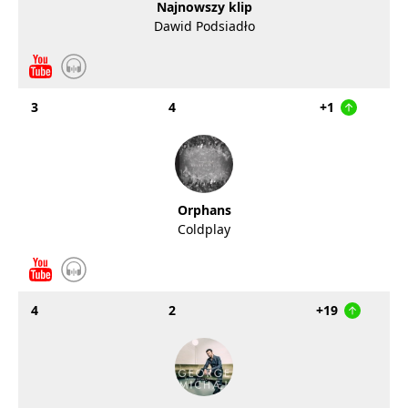
Najnowszy klip
Dawid Podsiadło
3
4
+1
Orphans
Coldplay
4
2
+19