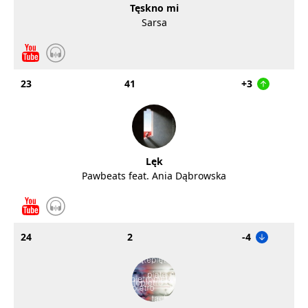
Tęskno mi
Sarsa
23
41
+3
Lęk
Pawbeats feat. Ania Dąbrowska
24
2
-4