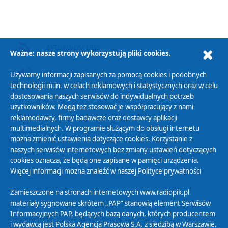
AKTUALNOŚCI RSS
Ważne: nasze strony wykorzystują pliki cookies.
PODCAST AUDIO
Używamy informacji zapisanych za pomocą cookies i podobnych
technologii m.in. w celach reklamowych i statystycznych oraz w celu
dostosowania naszych serwisów do indywidualnych potrzeb
użytkowników. Mogą też stosować je współpracujący z nami
reklamodawcy, firmy badawcze oraz dostawcy aplikacji
multimedialnych. W programie służącym do obsługi internetu
można zmienić ustawienia dotyczące cookies. Korzystanie z
Polityka Prywatności
naszych serwisów internetowych bez zmiany ustawień dotyczących
Zasady korzystania z Serwisu
cookies oznacza, że będą one zapisane w pamięci urządzenia.
Więcej informacji można znaleźć w naszej
Polityce prywatności
Organizacje Pożytku Publicznego
Cyfryzacja DAB+
Zamieszczone na stronach internetowych www.radiopik.pl
materiały sygnowane skrótem „PAP” stanowią element Serwisów
Polityka ochrony danych osobowych
Informacyjnych PAP, będących bazą danych, których producentem
Abonament
i wydawcą jest Polska Agencja Prasowa S.A. z siedzibą w Warszawie.