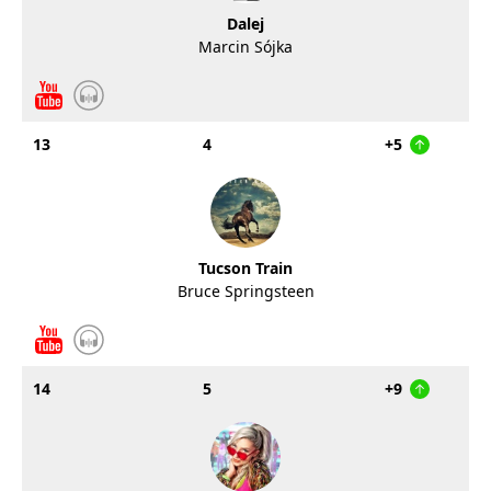
Dalej
Marcin Sójka
13
4
+5
Tucson Train
Bruce Springsteen
14
5
+9