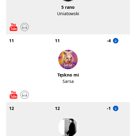
5 rano
Uniatowski
11
11
-4
Tęskno mi
Sarsa
12
12
-1