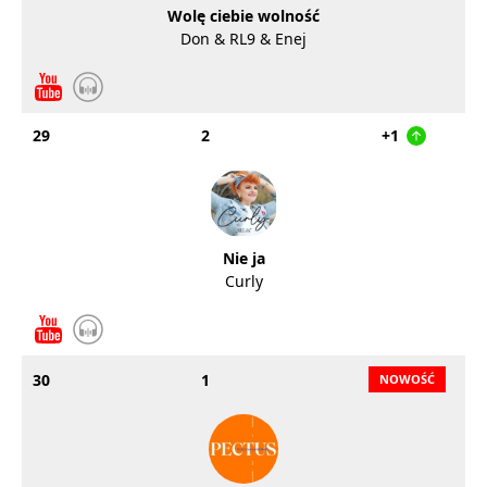
Wolę ciebie wolność
Don & RL9 & Enej
29
2
+1
Nie ja
Curly
30
1