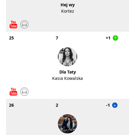
Hej wy
Kortez
25
7
+1
Dla Taty
Kasia Kowalska
26
2
-1