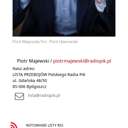
Piotr Majewski/fot.: Piotr Ulanowski
Piotr Majewski /
piotrmajewski@radiopik.pl
Nasz adres:
LISTA PRZEBOJÓW Polskiego Radia PiK
ul. Gdańska 48/50
85-006 Bydgoszcz
lista@radiopik.pl
NOTOWANIE LISTY RSS