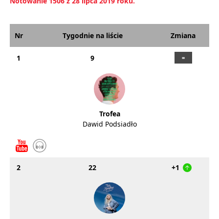
Notowanie 1506 z 28 lipca 2019 roku.
Nr
Tygodnie na liście
Zmiana
1
9
Trofea
Dawid Podsiadło
2
22
+1