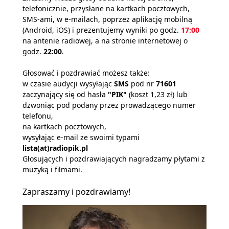
telefonicznie, przysłane na kartkach pocztowych,
SMS-ami, w e-mailach, poprzez aplikację mobilną
(Android, iOS) i prezentujemy wyniki po godz.
17:00
na antenie radiowej, a na stronie internetowej o
godz.
22:00
.
Głosować i pozdrawiać możesz także:
w czasie audycji wysyłając
SMS
pod nr
71601
zaczynający się od hasła
"PIK"
(koszt 1,23 zł) lub
dzwoniąc pod podany przez prowadzącego numer
telefonu,
na kartkach pocztowych,
wysyłając e-mail ze swoimi typami
lista(at)radiopik.pl
Głosujących i pozdrawiających nagradzamy płytami z
muzyką i filmami.
Zapraszamy i pozdrawiamy!