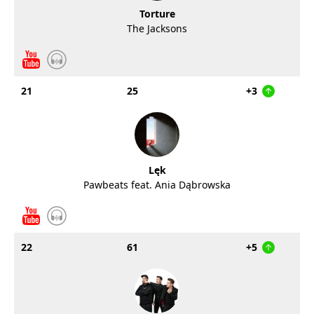
Torture
The Jacksons
21
25
+3
Lęk
Pawbeats feat. Ania Dąbrowska
22
61
+5