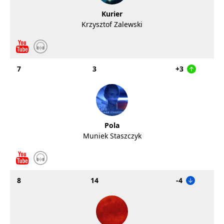
Kurier
Krzysztof Zalewski
7
3
+3
Pola
Muniek Staszczyk
8
14
-4