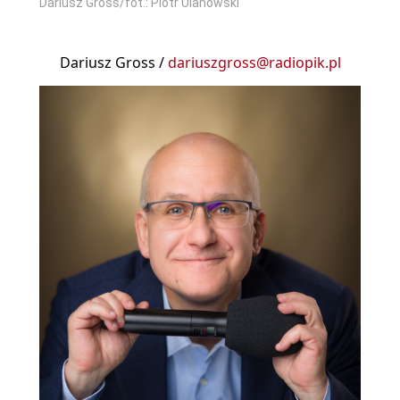
Dariusz Gross/fot.: Piotr Ulanowski
Dariusz Gross /
dariuszgross@radiopik.pl