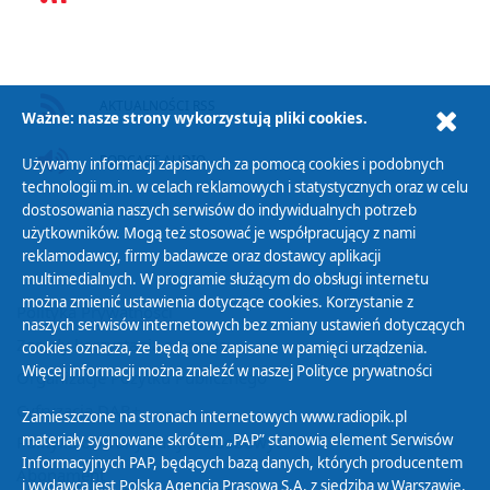
AKTUALNOŚCI RSS
Ważne: nasze strony wykorzystują pliki cookies.
PODCAST AUDIO
Używamy informacji zapisanych za pomocą cookies i podobnych
technologii m.in. w celach reklamowych i statystycznych oraz w celu
dostosowania naszych serwisów do indywidualnych potrzeb
użytkowników. Mogą też stosować je współpracujący z nami
reklamodawcy, firmy badawcze oraz dostawcy aplikacji
multimedialnych. W programie służącym do obsługi internetu
można zmienić ustawienia dotyczące cookies. Korzystanie z
Polityka Prywatności
naszych serwisów internetowych bez zmiany ustawień dotyczących
Zasady korzystania z Serwisu
cookies oznacza, że będą one zapisane w pamięci urządzenia.
Więcej informacji można znaleźć w naszej
Polityce prywatności
Organizacje Pożytku Publicznego
Cyfryzacja DAB+
Zamieszczone na stronach internetowych www.radiopik.pl
materiały sygnowane skrótem „PAP” stanowią element Serwisów
Polityka ochrony danych osobowych
Informacyjnych PAP, będących bazą danych, których producentem
Abonament
i wydawcą jest Polska Agencja Prasowa S.A. z siedzibą w Warszawie.