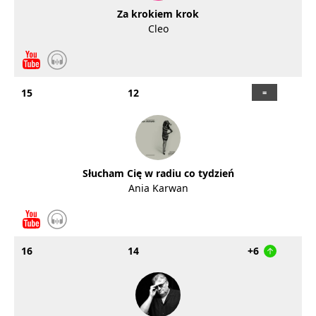
Za krokiem krok
Cleo
15
12
Słucham Cię w radiu co tydzień
Ania Karwan
16
14
+6