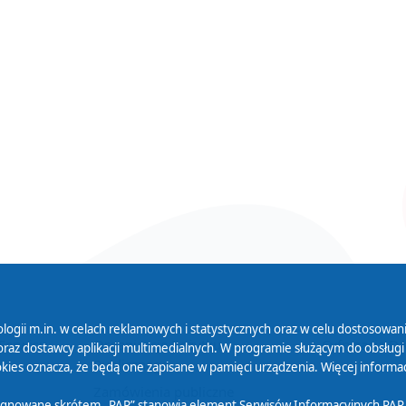
logii m.in. w celach reklamowych i statystycznych oraz w celu dostosow
 Serwisu
Organizacje Pożytku
Cyfryzacja D
raz dostawcy aplikacji multimedialnych. W programie służącym do obsługi
Publicznego
ies oznacza, że będą one zapisane w pamięci urządzenia. Więcej informac
Zamówienia publiczne
sygnowane skrótem „PAP” stanowią element Serwisów Informacyjnych PAP,