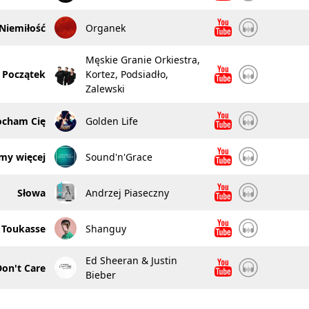
Niemiłość
Organek
Męskie Granie Orkiestra,
Początek
Kortez, Podsiadło,
Zalewski
ocham Cię
Golden Life
my więcej
Sound'n'Grace
Słowa
Andrzej Piaseczny
Toukasse
Shanguy
Ed Sheeran & Justin
Don't Care
Bieber