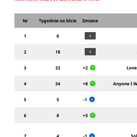
Nr
Tygodnie na liście
Zmiana
1
6
2
18
3
22
+2
Love
4
24
+8
Anyone I W
5
5
-1
6
8
+3
7
4
-1
So