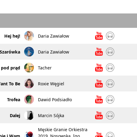
Hej hej!
Daria Zawiałow
Szarówka
Daria Zawiałow
 pod prąd
Tacher
ant To Be
Roxie Węgiel
Trofea
Dawid Podsiadło
Dalej
Marcin Sójka
Męskie Granie Orkiestra
bie i Wam
2019, Nosowska, Igo,