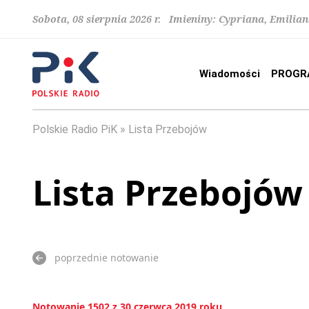
Sobota, 08 sierpnia 2026 r. Imieniny: Cypriana, Emilia
Wiadomości
PROGR
Polskie Radio PiK
Lista Przebojów
Lista Przebojów
poprzednie notowanie
Notowanie 1502 z 30 czerwca 2019 roku.