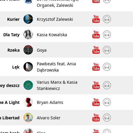
Organek, Zalewski
Kurier
Krzysztof Zalewski
Dla Taty
Kasia Kowalska
Rzeka
Goya
Pawbeats feat. Ania
Lęk
Dąbrowska
Varius Manx & Kasia
wy deszcz
Stankiewicz
ne A Light
Bryan Adams
a Libertad
Alvaro Soler