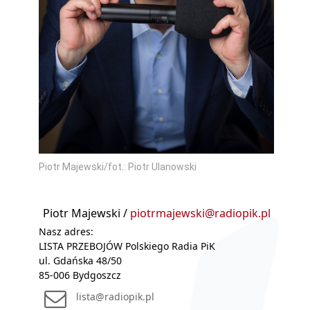
Piotr Majewski/fot.: Piotr Ulanowski
Piotr Majewski /
piotrmajewski@radiopik.pl
Nasz adres:
LISTA PRZEBOJÓW Polskiego Radia PiK
ul. Gdańska 48/50
85-006 Bydgoszcz
lista@radiopik.pl