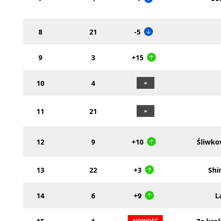
8
21
-5
9
3
+15
10
4
11
21
12
9
+10
Śliwko
13
22
+3
Shi
14
6
+9
L