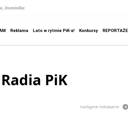
na, Dominika
AM
Reklama
Lato w rytmie PiK-a!
Konkursy
REPORTAŻE
 Radia PiK
następne notowanie