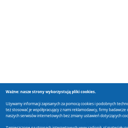
Ważne: nasze strony wykorzystują pliki cookies.
Używamy informacji zapisanych za pomocą cookies i podobnych techno
Polityka Prywatności
Zasady korzystania z
też stosować je współpracujący z nami reklamodawcy, firmy badawcze o
naszych serwisów internetowych bez zmiany ustawień dotyczących cook
Polityka ochrony danych
Abonament
Zamieszczone na stronach internetowych www.radiopik.pl materiały 