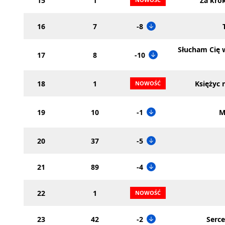
15
1
Za kro
16
7
-8
Słucham Cię 
17
8
-10
18
1
Księżyc 
19
10
-1
M
20
37
-5
21
89
-4
22
1
23
42
-2
Serce