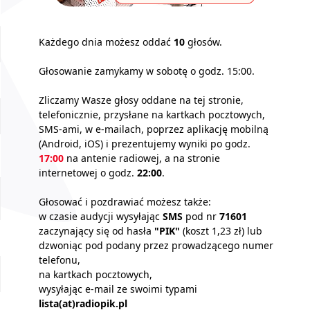
Każdego dnia możesz oddać
10
głosów.
Głosowanie zamykamy w sobotę o godz. 15:00.
Zliczamy Wasze głosy oddane na tej stronie,
telefonicznie, przysłane na kartkach pocztowych,
SMS-ami, w e-mailach, poprzez aplikację mobilną
(Android, iOS) i prezentujemy wyniki po godz.
17:00
na antenie radiowej, a na stronie
internetowej o godz.
22:00
.
Głosować i pozdrawiać możesz także:
w czasie audycji wysyłając
SMS
pod nr
71601
zaczynający się od hasła
"PIK"
(koszt 1,23 zł) lub
dzwoniąc pod podany przez prowadzącego numer
telefonu,
na kartkach pocztowych,
wysyłając e-mail ze swoimi typami
lista(at)radiopik.pl