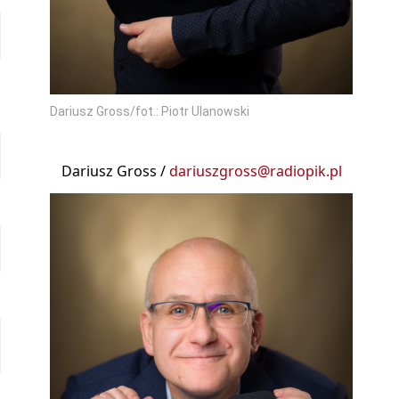
Dariusz Gross/fot.: Piotr Ulanowski
Dariusz Gross /
dariuszgross@radiopik.pl