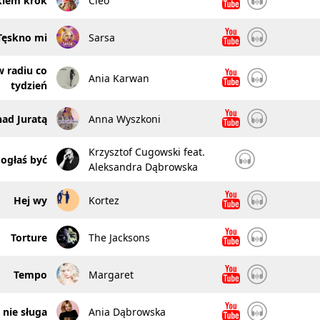
kiem krok
Cleo
Tęskno mi
Sarsa
w radiu co
Ania Karwan
tydzień
nad Juratą
Anna Wyszkoni
Krzysztof Cugowski feat.
ogłaś być
Aleksandra Dąbrowska
Hej wy
Kortez
Torture
The Jacksons
Tempo
Margaret
 nie sługa
Ania Dąbrowska