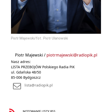
Piotr Majewski/fot.: Piotr Ulanowski
Piotr Majewski /
piotrmajewski@radiopik.pl
Nasz adres:
LISTA PRZEBOJÓW Polskiego Radia PiK
ul. Gdańska 48/50
85-006 Bydgoszcz
lista@radiopik.pl
NOTOWANIE LISTY RSS