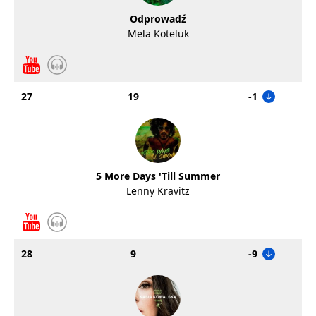
Odprowadź
Mela Koteluk
27
19
-1
5 More Days 'Till Summer
Lenny Kravitz
28
9
-9