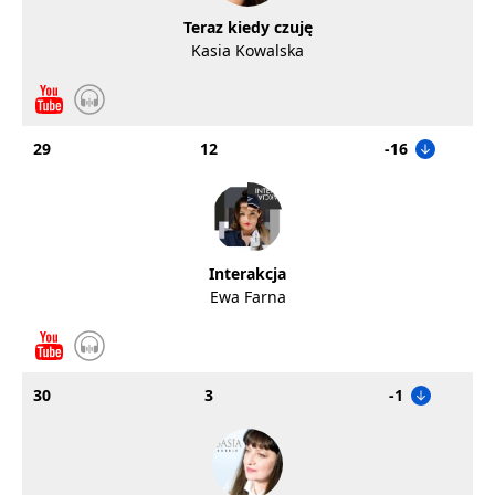
Teraz kiedy czuję
Kasia Kowalska
29
12
-16
Interakcja
Ewa Farna
30
3
-1