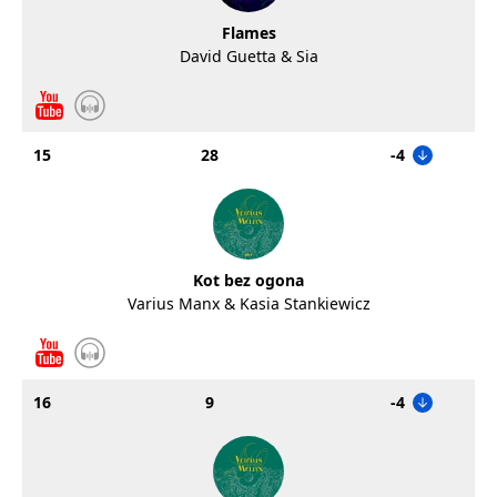
Flames
David Guetta & Sia
15
28
-4
Kot bez ogona
Varius Manx & Kasia Stankiewicz
16
9
-4