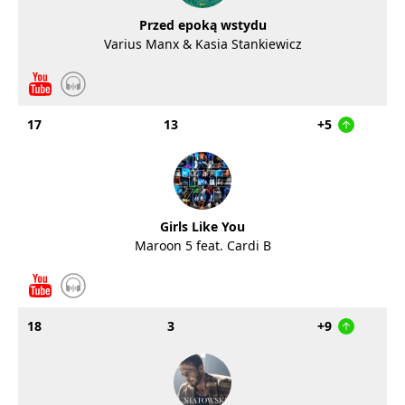
Przed epoką wstydu
Varius Manx & Kasia Stankiewicz
17
13
+5
Girls Like You
Maroon 5 feat. Cardi B
18
3
+9