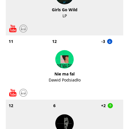
Girls Go Wild
LP
11
12
-3
Nie ma fal
Dawid Podsiadło
12
6
+2