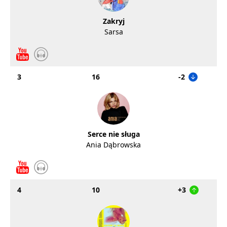
Zakryj
Sarsa
3
16
-2
Serce nie sługa
Ania Dąbrowska
4
10
+3