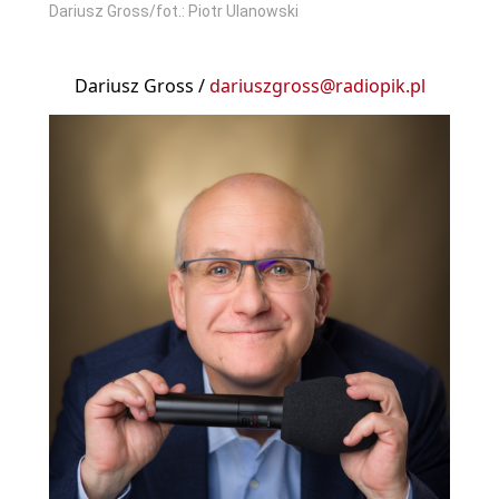
Dariusz Gross/fot.: Piotr Ulanowski
Dariusz Gross /
dariuszgross@radiopik.pl