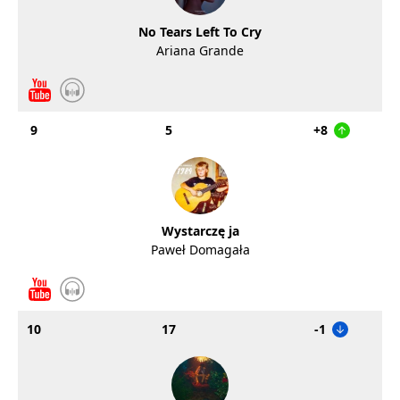
No Tears Left To Cry
Ariana Grande
9
5
+8
Wystarczę ja
Paweł Domagała
10
17
-1