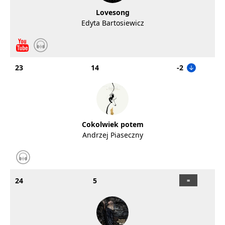
Lovesong
Edyta Bartosiewicz
23
14
-2
Cokolwiek potem
Andrzej Piaseczny
24
5