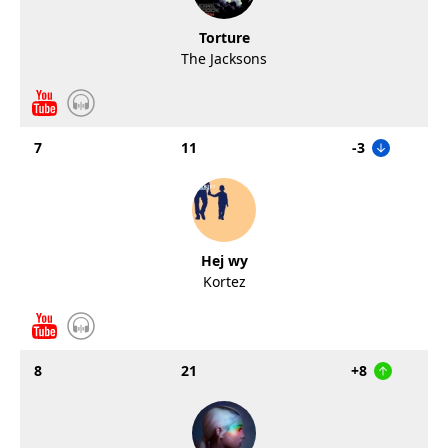
Torture
The Jacksons
7
11
-3
Hej wy
Kortez
8
21
+8