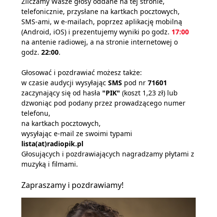
Zliczamy Wasze głosy oddane na tej stronie,
telefonicznie, przysłane na kartkach pocztowych,
SMS-ami, w e-mailach, poprzez aplikację mobilną
(Android, iOS) i prezentujemy wyniki po godz.
17:00
na antenie radiowej, a na stronie internetowej o
godz.
22:00
.
Głosować i pozdrawiać możesz także:
w czasie audycji wysyłając
SMS
pod nr
71601
zaczynający się od hasła
"PIK"
(koszt 1,23 zł) lub
dzwoniąc pod podany przez prowadzącego numer
telefonu,
na kartkach pocztowych,
wysyłając e-mail ze swoimi typami
lista(at)radiopik.pl
Głosujących i pozdrawiających nagradzamy płytami z
muzyką i filmami.
Zapraszamy i pozdrawiamy!