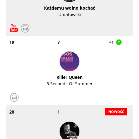
Każdemu wolno kochać
Uniatowski
19
7
+1
Killer Queen
5 Seconds Of Summer
20
1