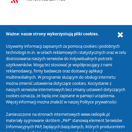
AKTUALNOŚCI RSS
Ważne: nasze strony wykorzystują pliki cookies.
PODCAST AUDIO
Używamy informacji zapisanych za pomocą cookies i podobnych
technologii m.in. w celach reklamowych i statystycznych oraz w celu
dostosowania naszych serwisów do indywidualnych potrzeb
użytkowników. Mogą też stosować je współpracujący z nami
reklamodawcy, firmy badawcze oraz dostawcy aplikacji
multimedialnych. W programie służącym do obsługi internetu
można zmienić ustawienia dotyczące cookies. Korzystanie z
Polityka Prywatności
naszych serwisów internetowych bez zmiany ustawień dotyczących
Zasady korzystania z Serwisu
cookies oznacza, że będą one zapisane w pamięci urządzenia.
Więcej informacji można znaleźć w naszej
Polityce prywatności
Organizacje Pożytku Publicznego
Cyfryzacja DAB+
Zamieszczone na stronach internetowych www.radiopik.pl
materiały sygnowane skrótem „PAP” stanowią element Serwisów
Polityka ochrony danych osobowych
Informacyjnych PAP, będących bazą danych, których producentem
Abonament