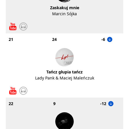
Zaskakuj mnie
Marcin Sójka
21
24
-6
Tańcz głupia tańcz
Lady Pank & Maciej Maleńczuk
22
9
-12