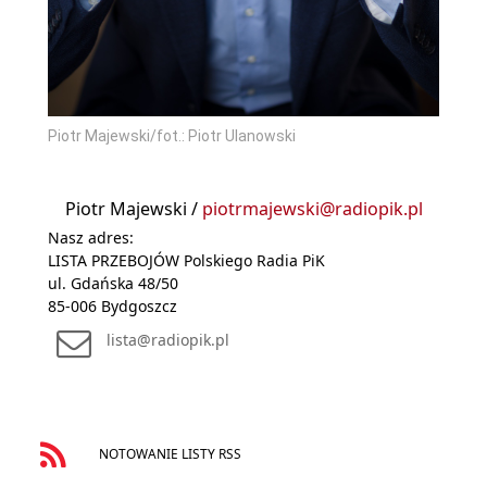
Piotr Majewski/fot.: Piotr Ulanowski
Piotr Majewski /
piotrmajewski@radiopik.pl
Nasz adres:
LISTA PRZEBOJÓW Polskiego Radia PiK
ul. Gdańska 48/50
85-006 Bydgoszcz
lista@radiopik.pl
NOTOWANIE LISTY RSS