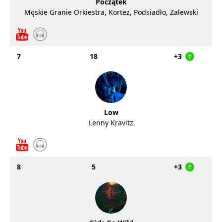
Początek
Męskie Granie Orkiestra, Kortez, Podsiadło, Zalewski
7
18
+3
Low
Lenny Kravitz
8
5
+3