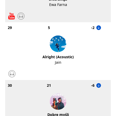
Ewa Farna
29
5
-2
Alright (Acoustic)
Jain
30
21
-6
Dobre myśli