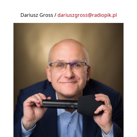
Dariusz Gross /
dariuszgross@radiopik.pl