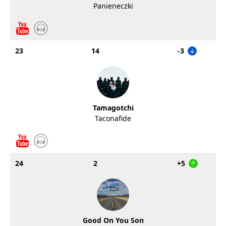
Panieneczki
23
14
-3
Tamagotchi
Taconafide
24
2
+5
Good On You Son