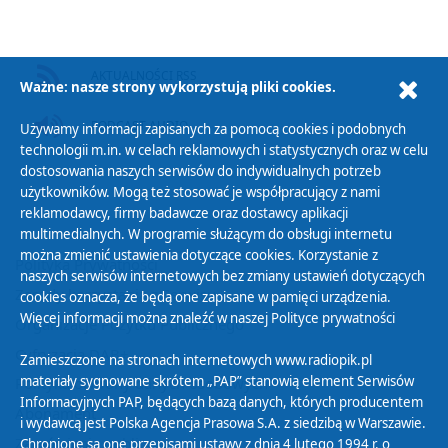
AKTUALNOŚCI RSS
Ważne: nasze strony wykorzystują pliki cookies.
PODCAST AUDIO
Używamy informacji zapisanych za pomocą cookies i podobnych
technologii m.in. w celach reklamowych i statystycznych oraz w celu
dostosowania naszych serwisów do indywidualnych potrzeb
użytkowników. Mogą też stosować je współpracujący z nami
reklamodawcy, firmy badawcze oraz dostawcy aplikacji
multimedialnych. W programie służącym do obsługi internetu
można zmienić ustawienia dotyczące cookies. Korzystanie z
Polityka Prywatności
naszych serwisów internetowych bez zmiany ustawień dotyczących
Zasady korzystania z Serwisu
cookies oznacza, że będą one zapisane w pamięci urządzenia.
Więcej informacji można znaleźć w naszej
Polityce prywatności
Organizacje Pożytku Publicznego
Cyfryzacja DAB+
Zamieszczone na stronach internetowych www.radiopik.pl
materiały sygnowane skrótem „PAP” stanowią element Serwisów
Polityka ochrony danych osobowych
Informacyjnych PAP, będących bazą danych, których producentem
Abonament
i wydawcą jest Polska Agencja Prasowa S.A. z siedzibą w Warszawie.
Zamówienia publiczne
Chronione są one przepisami ustawy z dnia 4 lutego 1994 r. o