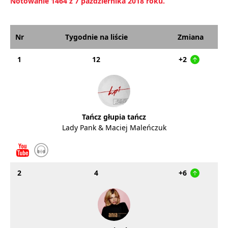
Notowanie 1464 z 7 października 2018 roku.
Nr
Tygodnie na liście
Zmiana
1
12
+2
Tańcz głupia tańcz
Lady Pank & Maciej Maleńczuk
2
4
+6