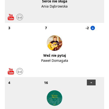
Serce nie sługa
Ania Dąbrowska
3
7
-2
Weź nie pytaj
Paweł Domagała
4
16