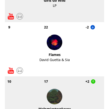
Girls Go Wild
LP
9
22
-2
Flames
David Guetta & Sia
10
17
+2
Małomiasteczkowy