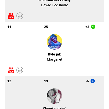
Dawid Podsiadło
11
25
+3
Byle jak
Margaret
12
19
-6
Chwytaj dzień