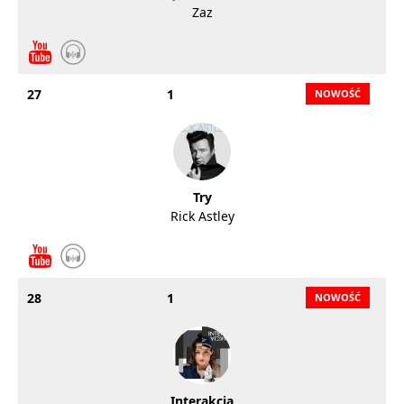
Zaz
27
1
Try
Rick Astley
28
1
Interakcja