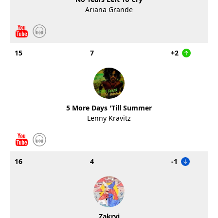
Ariana Grande
15
7
+2
5 More Days 'Till Summer
Lenny Kravitz
16
4
-1
Zakryj