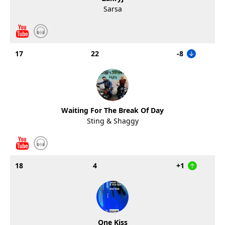
Sarsa
17
22
-8
Waiting For The Break Of Day
Sting & Shaggy
18
4
+1
One Kiss