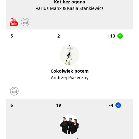
Kot bez ogona
Varius Manx & Kasia Stankiewicz
5
2
+13
Cokolwiek potem
Andrzej Piaseczny
6
19
-4