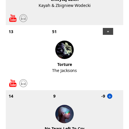
Kayah & Zbigniew Wodecki
13
51
Torture
The Jacksons
14
9
-9
No Tears Left To Cry