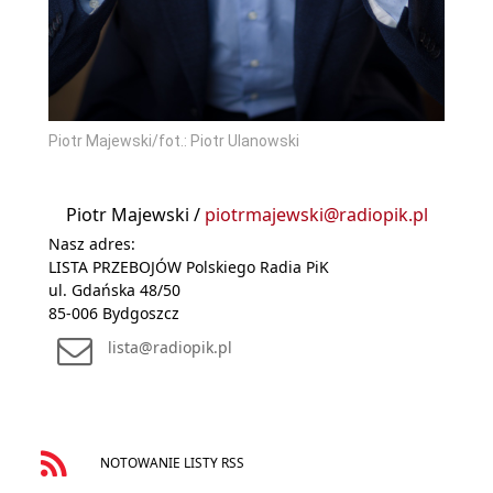
Piotr Majewski/fot.: Piotr Ulanowski
Piotr Majewski /
piotrmajewski@radiopik.pl
Nasz adres:
LISTA PRZEBOJÓW Polskiego Radia PiK
ul. Gdańska 48/50
85-006 Bydgoszcz
lista@radiopik.pl
NOTOWANIE LISTY RSS