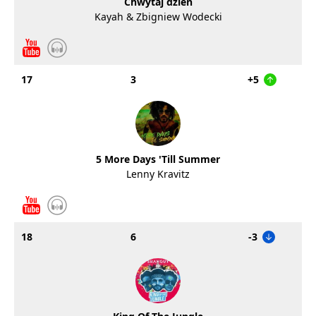
Chwytaj dzień
Kayah & Zbigniew Wodecki
17
3
+5
5 More Days 'Till Summer
Lenny Kravitz
18
6
-3