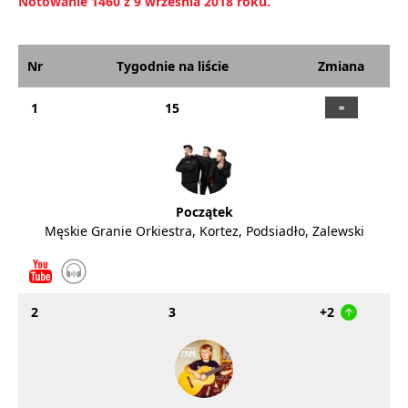
Notowanie 1460 z 9 września 2018 roku.
Nr
Tygodnie na liście
Zmiana
1
15
Początek
Męskie Granie Orkiestra, Kortez, Podsiadło, Zalewski
2
3
+2