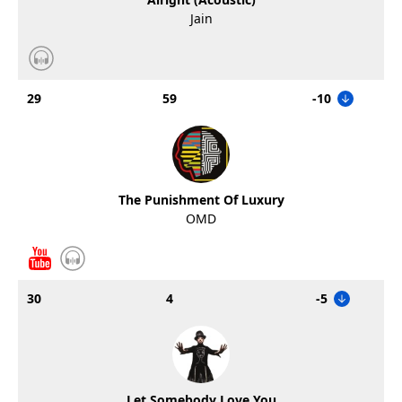
Jain
29
59
-10
The Punishment Of Luxury
OMD
30
4
-5
Let Somebody Love You