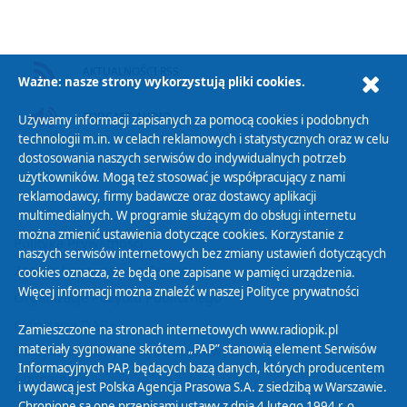
AKTUALNOŚCI RSS
Ważne: nasze strony wykorzystują pliki cookies.
PODCAST AUDIO
Używamy informacji zapisanych za pomocą cookies i podobnych
technologii m.in. w celach reklamowych i statystycznych oraz w celu
dostosowania naszych serwisów do indywidualnych potrzeb
użytkowników. Mogą też stosować je współpracujący z nami
reklamodawcy, firmy badawcze oraz dostawcy aplikacji
multimedialnych. W programie służącym do obsługi internetu
można zmienić ustawienia dotyczące cookies. Korzystanie z
Polityka Prywatności
naszych serwisów internetowych bez zmiany ustawień dotyczących
Zasady korzystania z Serwisu
cookies oznacza, że będą one zapisane w pamięci urządzenia.
Więcej informacji można znaleźć w naszej
Polityce prywatności
Organizacje Pożytku Publicznego
Cyfryzacja DAB+
Zamieszczone na stronach internetowych www.radiopik.pl
materiały sygnowane skrótem „PAP” stanowią element Serwisów
Polityka ochrony danych osobowych
Informacyjnych PAP, będących bazą danych, których producentem
Abonament
i wydawcą jest Polska Agencja Prasowa S.A. z siedzibą w Warszawie.
Zamówienia publiczne
Chronione są one przepisami ustawy z dnia 4 lutego 1994 r. o