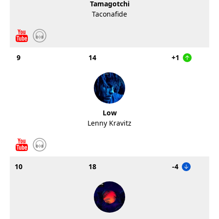
Tamagotchi
Taconafide
9
14
+1
Low
Lenny Kravitz
10
18
-4