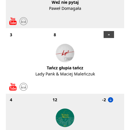
Weź nie pytaj
Paweł Domagała
3
8
Tańcz głupia tańcz
Lady Pank & Maciej Maleńczuk
4
12
-2