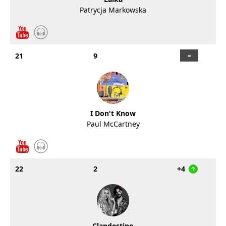
Patrycja Markowska
21
9
I Don't Know
Paul McCartney
22
2
+4
Clandestino