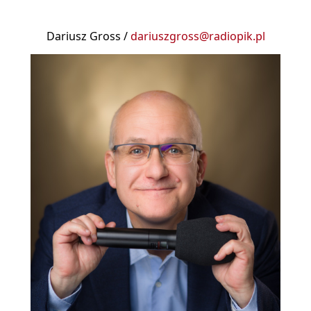
Dariusz Gross /
dariuszgross@radiopik.pl