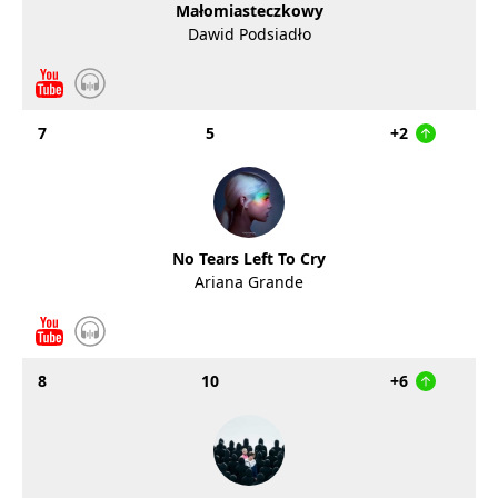
Małomiasteczkowy
Dawid Podsiadło
7
5
+2
No Tears Left To Cry
Ariana Grande
8
10
+6