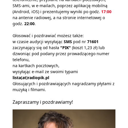
SMS-ami, w e-mailach, poprzez aplikację mobilną
(Android, iOS) i prezentujemy wyniki po godz.
17:00
na antenie radiowej, a na stronie internetowej o
godz.
22:00
.
Głosować i pozdrawiać możesz także:
w czasie audycji wysyłając
SMS
pod nr
71601
zaczynający się od hasła
"PIK"
(koszt 1,23 zł) lub
dzwoniąc pod podany przez prowadzącego numer
telefonu,
na kartkach pocztowych,
wysyłając e-mail ze swoimi typami
lista(at)radiopik.pl
Głosujących i pozdrawiających nagradzamy płytami z
muzyką i filmami.
Zapraszamy i pozdrawiamy!