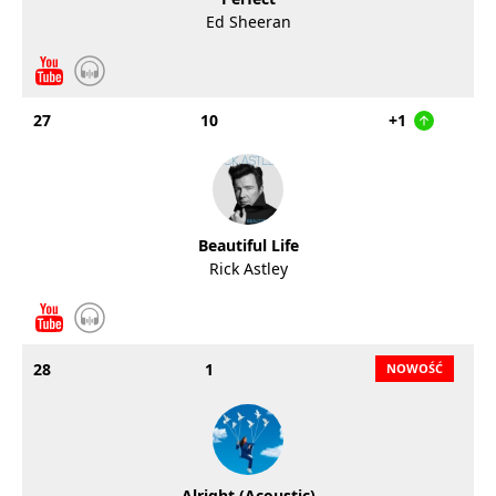
Ed Sheeran
27
10
+1
Beautiful Life
Rick Astley
28
1
Alright (Acoustic)