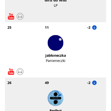
Girls Go Wild
LP
25
11
-2
Jabłoneczka
Panieneczki
26
49
-2
Perfect