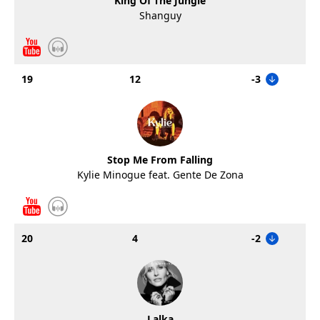
King Of The Jungle
Shanguy
19
12
-3
Stop Me From Falling
Kylie Minogue feat. Gente De Zona
20
4
-2
Lalka