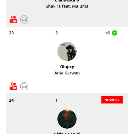
Shakira feat. Maluma
23
3
+6
Głupcy
Ania Karwan
24
1