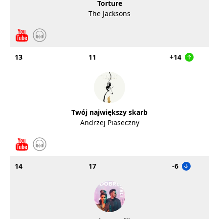
Torture
The Jacksons
13
11
+14
Twój największy skarb
Andrzej Piaseczny
14
17
-6