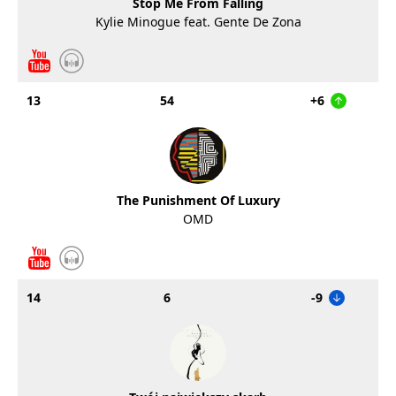
Stop Me From Falling
Kylie Minogue feat. Gente De Zona
13
54
+6
The Punishment Of Luxury
OMD
14
6
-9