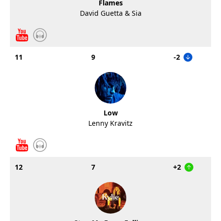
Flames
David Guetta & Sia
11
9
-2
Low
Lenny Kravitz
12
7
+2