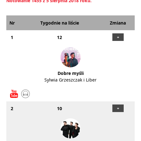
Notowanie 1455 z 5 sierpnia 2018 roku.
Nr
Tygodnie na liście
Zmiana
1
12
Dobre myśli
Sylwia Grzeszczak i Liber
2
10