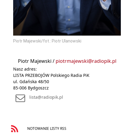
Piotr Majewski/fot.: Piotr Ulanowski
Piotr Majewski /
piotrmajewski@radiopik.pl
Nasz adres:
LISTA PRZEBOJÓW Polskiego Radia PiK
ul. Gdańska 48/50
85-006 Bydgoszcz
lista@radiopik.pl
NOTOWANIE LISTY RSS