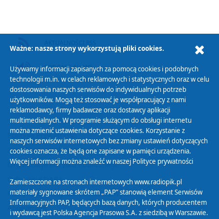
AKTUALNOŚCI RSS
Ważne: nasze strony wykorzystują pliki cookies.
PODCAST AUDIO
Używamy informacji zapisanych za pomocą cookies i podobnych
technologii m.in. w celach reklamowych i statystycznych oraz w celu
dostosowania naszych serwisów do indywidualnych potrzeb
użytkowników. Mogą też stosować je współpracujący z nami
reklamodawcy, firmy badawcze oraz dostawcy aplikacji
multimedialnych. W programie służącym do obsługi internetu
można zmienić ustawienia dotyczące cookies. Korzystanie z
Polityka Prywatności
naszych serwisów internetowych bez zmiany ustawień dotyczących
Zasady korzystania z Serwisu
cookies oznacza, że będą one zapisane w pamięci urządzenia.
Więcej informacji można znaleźć w naszej
Polityce prywatności
Organizacje Pożytku Publicznego
Cyfryzacja DAB+
Zamieszczone na stronach internetowych www.radiopik.pl
materiały sygnowane skrótem „PAP” stanowią element Serwisów
Polityka ochrony danych osobowych
Informacyjnych PAP, będących bazą danych, których producentem
Abonament
i wydawcą jest Polska Agencja Prasowa S.A. z siedzibą w Warszawie.