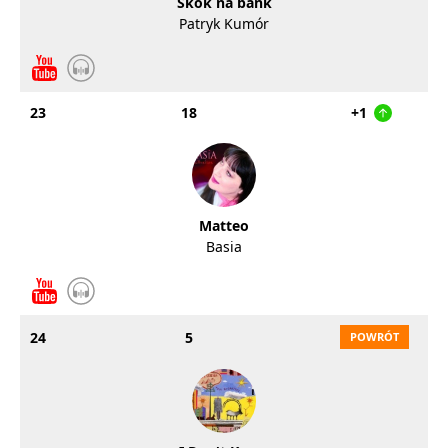
Skok na bank
Patryk Kumór
23
18
+1
Matteo
Basia
24
5