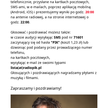
telefonicznie, przysłane na kartkach pocztowych,
SMS-ami, w e-mailach, poprzez aplikację mobilną
(Android, iOS) i prezentujemy wyniki po godz.
20:00
na antenie radiowej, a na stronie internetowej o
godz.
22:00
.
Głosować i pozdrawiać możesz także:
w czasie audycji wysyłając
SMS
pod nr
71601
zaczynający się od hasła
"PIK"
(koszt 1,23 zł) lub
dzwoniąc pod podany przez prowadzącego numer
telefonu,
na kartkach pocztowych,
wysyłając e-mail ze swoimi typami
lista(at)radiopik.pl
Głosujących i pozdrawiających nagradzamy płytami z
muzyką i filmami.
Zapraszamy i pozdrawiamy!