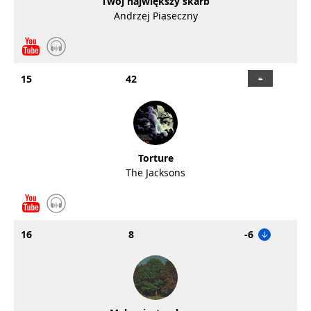
Twój największy skarb
Andrzej Piaseczny
15
42
Torture
The Jacksons
16
8
-6