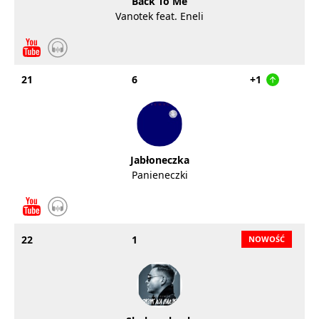
Back To Me
Vanotek feat. Eneli
21
6
+1
Jabłoneczka
Panieneczki
22
1