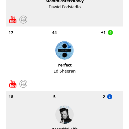
Małomiasteczkowy
Dawid Podsiadło
17
44
+1
Perfect
Ed Sheeran
18
5
-2