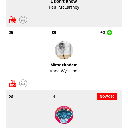
I Don't Know
Paul McCartney
25
39
+2
Mimochodem
Anna Wyszkoni
26
1