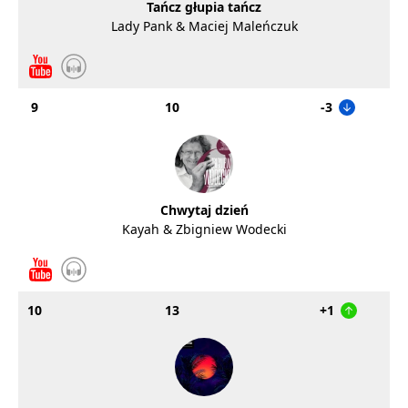
Tańcz głupia tańcz
Lady Pank & Maciej Maleńczuk
9
10
-3
Chwytaj dzień
Kayah & Zbigniew Wodecki
10
13
+1