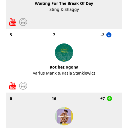
Waiting For The Break Of Day
Sting & Shaggy
5
7
-2
Kot bez ogona
Varius Manx & Kasia Stankiewicz
6
16
+7