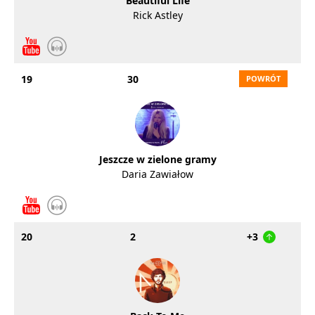
Beautiful Life
Rick Astley
19
30
Jeszcze w zielone gramy
Daria Zawiałow
20
2
+3