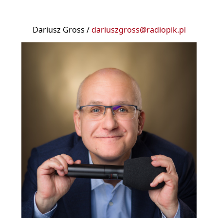
Dariusz Gross /
dariuszgross@radiopik.pl