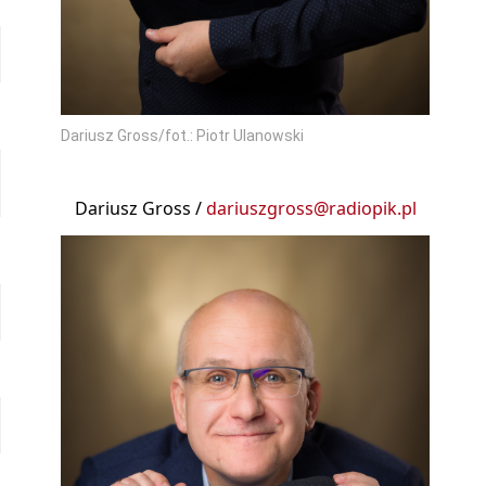
Dariusz Gross/fot.: Piotr Ulanowski
Dariusz Gross /
dariuszgross@radiopik.pl