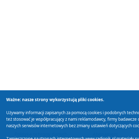
Ważne: nasze strony wykorzystują pliki cookies.
Używamy informacji zapisanych za pomocą cookies i podobnych techno
Polityka Prywatności
Zasady korzystania z
też stosować je współpracujący z nami reklamodawcy, firmy badawcze o
naszych serwisów internetowych bez zmiany ustawień dotyczących cook
Polityka ochrony danych
Abonament
Zamieszczone na stronach internetowych www.radiopik.pl materiały 