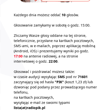
Każdego dnia możesz oddać
10
głosów.
Głosowanie zamykamy w sobotę o godz. 15:00.
Zliczamy Wasze głosy oddane na tej stronie,
telefonicznie, przysłane na kartkach pocztowych,
SMS-ami, w e-mailach, poprzez aplikację mobilną
(Android, iOS) i prezentujemy wyniki po godz.
17:00
na antenie radiowej, a na stronie
internetowej o godz.
22:00
.
Głosować i pozdrawiać możesz także:
w czasie audycji wysyłając
SMS
pod nr
71601
zaczynający się od hasła
"PIK"
(koszt 1,23 zł) lub
dzwoniąc pod podany przez prowadzącego numer
telefonu,
na kartkach pocztowych,
wysyłając e-mail ze swoimi typami
lista(at)radiopik.pl