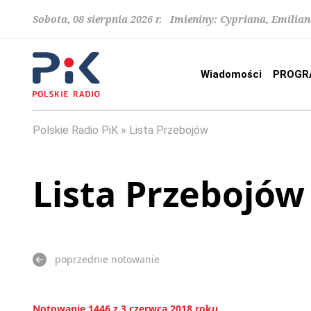
Sobota, 08 sierpnia 2026 r. Imieniny: Cypriana, Emilia
Wiadomości
PROGR
Polskie Radio PiK
Lista Przebojów
Lista Przebojów
poprzednie notowanie
Notowanie 1446 z 3 czerwca 2018 roku.