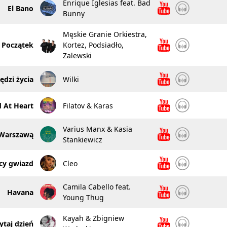
Enrique Iglesias feat. Bad
El Bano
Bunny
Męskie Granie Orkiestra,
Początek
Kortez, Podsiadło,
Zalewski
ędzi życia
Wilki
d At Heart
Filatov & Karas
Varius Manx & Kasia
 Warszawą
Stankiewicz
cy gwiazd
Cleo
Camila Cabello feat.
Havana
Young Thug
Kayah & Zbigniew
taj dzień