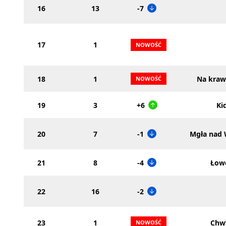
16
13
-7
17
1
18
1
Na kraw
19
3
+6
Ki
20
7
-1
Mgła nad
21
8
-4
Łow
22
16
-2
23
1
Chwy