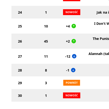
24
1
Jak na 
I Don't 
25
10
+4
The Puni
26
45
+2
Alannah (ta
27
11
-12
28
8
-1
29
3
30
1