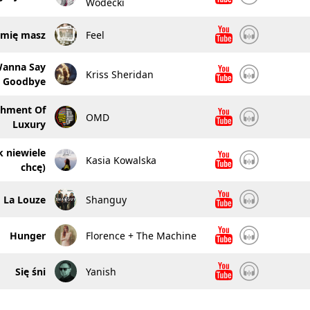
Wodecki
imię masz
Feel
Wanna Say
Kriss Sheridan
Goodbye
shment Of
OMD
Luxury
k niewiele
Kasia Kowalska
chcę)
La Louze
Shanguy
Hunger
Florence + The Machine
Się śni
Yanish