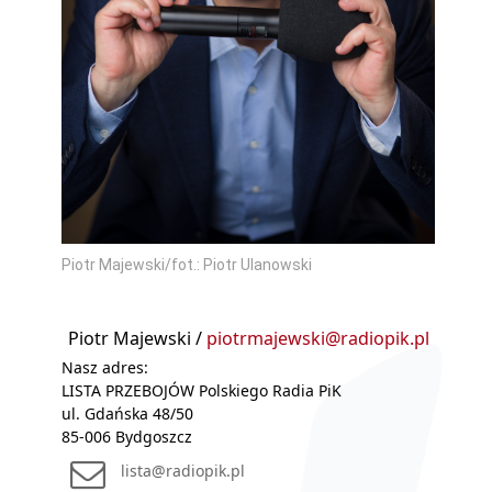
Piotr Majewski/fot.: Piotr Ulanowski
Piotr Majewski /
piotrmajewski@radiopik.pl
Nasz adres:
LISTA PRZEBOJÓW Polskiego Radia PiK
ul. Gdańska 48/50
85-006 Bydgoszcz
lista@radiopik.pl