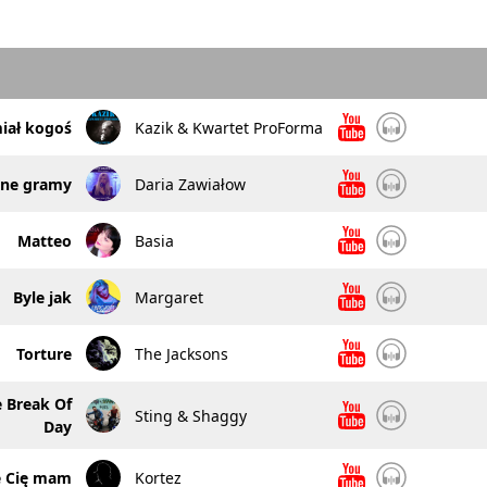
iał kogoś
Kazik & Kwartet ProForma
lone gramy
Daria Zawiałow
Matteo
Basia
Byle jak
Margaret
Torture
The Jacksons
e Break Of
Sting & Shaggy
Day
e Cię mam
Kortez