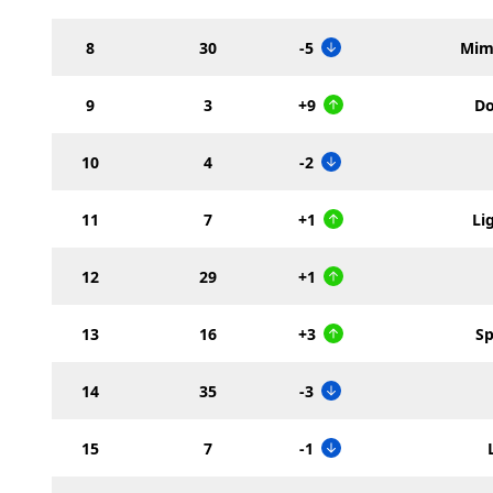
8
30
-5
Mim
9
3
+9
Do
10
4
-2
11
7
+1
Li
12
29
+1
13
16
+3
Sp
14
35
-3
15
7
-1