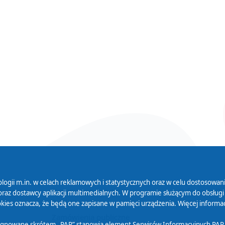
logii m.in. w celach reklamowych i statystycznych oraz w celu dostosow
 Serwisu
Organizacje Pożytku
Cyfryzacja D
raz dostawcy aplikacji multimedialnych. W programie służącym do obsługi
Publicznego
ies oznacza, że będą one zapisane w pamięci urządzenia. Więcej informac
Zamówienia publiczne
sygnowane skrótem „PAP” stanowią element Serwisów Informacyjnych PAP,