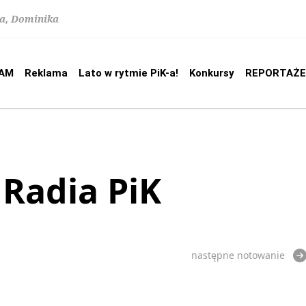
na, Dominika
AM
Reklama
Lato w rytmie PiK-a!
Konkursy
REPORTAŻE
 Radia PiK
następne notowanie