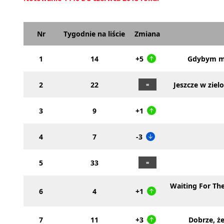
Nr
Tygodnie na liście
Zmiana
1
14
+5
Gdybym m
2
22
Jeszcze w zie
3
9
+1
4
7
-3
5
33
Waiting For Th
6
4
+1
7
11
+3
Dobrze, ż